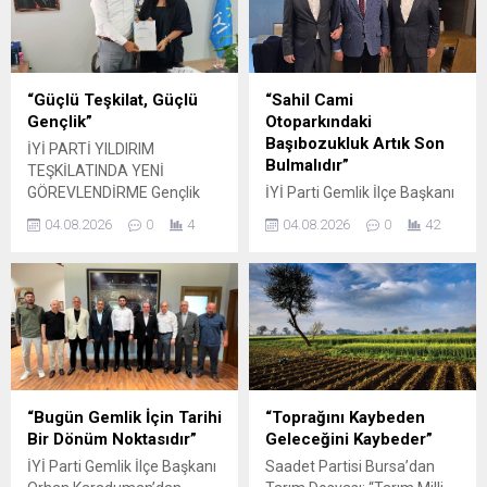
görme engelli vatandaşların
riski, altyapı, sağlık, eğitim ve
kullandığı hissedilebilir
istihdam gibi birçok alanda
yürüme yolunun ortasında
önemli sorunlarla karşı
bulunan direğe sert tepki
karşıya bulunuyor. Yaklaşık
göstererek, belediyeleri ve
dört milyonluk nüfusuyla
“Güçlü Teşkilat, Güçlü
“Sahil Cami
yetkilileri göreve çağırdı.
Türkiye’nin en büyük
Gençlik”
Otoparkındaki
Görme engelli vatandaşların
metropollerinden biri olan
Başıbozukluk Artık Son
İYİ PARTİ YILDIRIM
güvenli ve bağımsız şekilde
kentte, yıllardır...
Bulmalıdır”
TEŞKİLATINDA YENİ
hareket edebilmesi için
GÖREVLENDİRME Gençlik
İYİ Parti Gemlik İlçe Başkanı
oluşturulan sarı...
Politikaları Başkanlığı
Orhan Karaduman, Gemlik
04.08.2026
0
4
04.08.2026
0
42
görevine Zeynep Aslı Gelir
Kumsal Sokak’ta bulunan
atandı; İlçe Başkanı İsmail
Sahil Cami Otoparkı’nda
Seyis’ten “Güçlü Teşkilat,
yaşandığını belirttiği
Güçlü Gençlik” vurgusu
düzensizliklere ilişkin
BURSA / YILDIRIM – İYİ Parti
kapsamlı bir basın
Yıldırım İlçe Teşkilatı,
açıklaması yaptı.
teşkilatlanma çalışmalarını
Karaduman, otoparkta uzun
güçlendirecek yeni bir
süredir devam eden
görevlendirmeyi daha
sorunların vatandaşların
“Bugün Gemlik İçin Tarihi
“Toprağını Kaybeden
hayata geçirdi. İlçe Başkanı
günlük yaşamını olumsuz
Bir Dönüm Noktasıdır”
Geleceğini Kaybeder”
İsmail Seyis‘in öncülüğünde
etkilediğini savunarak,
İYİ Parti Gemlik İlçe Başkanı
Saadet Partisi Bursa’dan
yürütülen teşkilatlanma
Gemlik Belediyesi’ni kalıcı