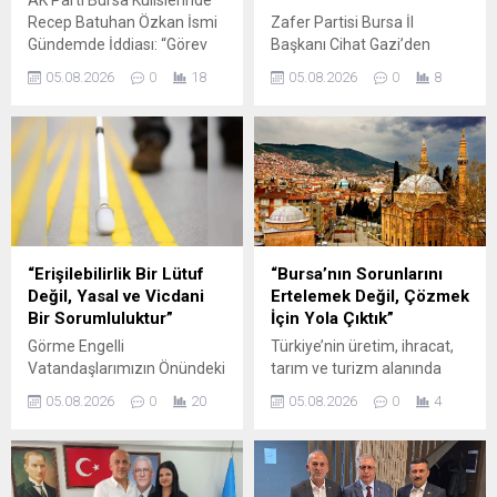
Recep Batuhan Özkan İsmi
Zafer Partisi Bursa İl
Gündemde İddiası: “Görev
Başkanı Cihat Gazi’den
Verilirse Bursa İçin
Bursa Milletvekillerine Dikkat
05.08.2026
0
18
05.08.2026
0
8
Çalışmaya Hazırız” BURSA –
Çeken Çağrı… BURSA –
Genel seçimlere ilişkin siyasi
Zafer Partisi Bursa İl
kulislerde hareketlilik
Başkanı Cihat Gazi,
sürerken, AK Parti Bursa
Bursa’nın kronikleşen
milletvekili aday adaylığı
sorunları ve kentin Türkiye
konusunda yeni isimlerin
Büyük Millet Meclisi’ndeki
konuşulmaya başlandığı öne
temsil gücü üzerine dikkat
sürülüyor. Son günlerde
çeken açıklamalarda
Bursa siyaset kulislerinde ve
bulundu. Vatandaşların
“Erişilebilirlik Bir Lütuf
“Bursa’nın Sorunlarını
çeşitli sivil toplum
Bursa milletvekillerini ne
Değil, Yasal ve Vicdani
Ertelemek Değil, Çözmek
çevrelerinde dillendirilen
kadar tanıdığına ilişkin
Bir Sorumluluktur”
İçin Yola Çıktık”
iddialara...
yapılan sokak röportajlarını
Görme Engelli
Türkiye’nin üretim, ihracat,
değerlendiren Gazi, ortaya...
Vatandaşlarımızın Önündeki
tarım ve turizm alanında
Engelleri Kaldırın! BURSA /
lokomotif şehirlerinden biri
05.08.2026
0
20
05.08.2026
0
4
ORHANGAZİ – İYİ Parti
olan Bursa, son yıllarda hızla
Orhangazi İlçe Başkanı
büyüyen nüfusuna paralel
Bülent Bakış, Orhangazi
olarak ulaşım, kentsel
Cumhuriyet Meydanı’nda
dönüşüm, çevre, deprem