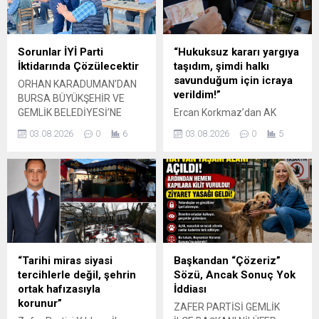
halk zaten yok” BURSA –
bulunan orta refüjde uzun
Cumhuriyet Halk
süredir biçilmeyen otların
Partisi’nden (CHP) istifa
ciddi bir yangın riski
ederek yeni kurulan siyasi
oluşturduğunu belirterek
Sorunlar İYİ Parti
“Hukuksuz kararı yargıya
oluşumlara katılan belediye
yetkililere acil müdahale
İktidarında Çözülecektir
taşıdım, şimdi halkı
başkanları ve belediye
çağrısında bulundu. Bakış,
savunduğum için icraya
ORHAN KARADUMAN’DAN
meclis üyeleri üzerinden
özellikle yaz aylarında hava
verildim!”
BURSA BÜYÜKŞEHİR VE
başlayan tartışmalar
sıcaklıklarının artması ve
GEMLİK BELEDİYESİ’NE
Ercan Korkmaz’dan AK
siyaset...
kuru...
SERT TEPKİ: “VATANDAŞIN
Partili Alinur Aktaş
03.08.2026
0
6
03.08.2026
0
5
HUZURU PROJELERE
dönemine sert tepki…
KURBAN EDİLEMEZ” GEMLİK
BURSA – Geçmiş dönem
– İYİ Parti Gemlik İlçe
CHP Bursa Büyükşehir
Başkanı Orhan Karaduman,
Belediye Meclis Üyesi Ercan
yönetim kurulu üyeleriyle
Korkmaz, AK Partili eski
birlikte Bursa Büyükşehir
Bursa Büyükşehir Belediye
Belediyesi tarafından
Başkanı Alinur Aktaş
Gemlik sahilinde sürdürülen
döneminde alınan ve
düzenleme çalışmalarını
milyonlarca emekli ile 65 yaş
“Tarihi miras siyasi
Başkandan “Çözeriz”
yerinde incelediklerini
üstü vatandaşı doğrudan
tercihlerle değil, şehrin
Sözü, Ancak Sonuç Yok
belirterek, özellikle
etkileyen belediye meclis
ortak hafızasıyla
İddiası
Kayıkhane bölgesindeki
kararlarına ilişkin çok sert
korunur”
ZAFER PARTİSİ GEMLİK
uygulamalara sert tepki
açıklamalarda bulundu....