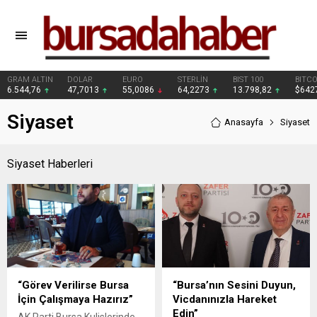
DOLAR
EURO
STERLİN
BIST 100
BITCOIN
47,7013
55,0086
64,2273
13.798,82
$64278
Siyaset
Anasayfa
Siyaset
Siyaset Haberleri
“Görev Verilirse Bursa
“Bursa’nın Sesini Duyun,
İçin Çalışmaya Hazırız”
Vicdanınızla Hareket
Edin”
AK Parti Bursa Kulislerinde