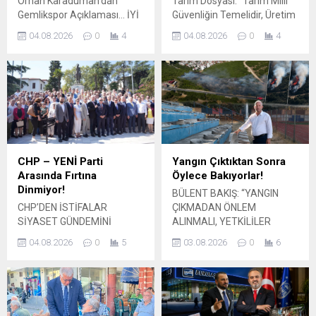
Orhan Karaduman’dan
Tarım Dosyası: “Tarım Milli
süreci kapsamında...
çözümler üretmeye davet
Gemlikspor Açıklaması… İYİ
Güvenliğin Temelidir, Üretim
etti. Gemlik’in en yoğun
Parti Gemlik İlçe Başkanı
Kaybı Türkiye’nin Geleceğini
bölgelerinden biri olan
04.08.2026
0
4
04.08.2026
0
4
Orhan Karaduman,
Tehdit Ediyor” Saadet Partisi
Kumsal...
Gemlikspor’un profesyonel
Bursa İl Başkan Yardımcısı
futbol hedefi doğrultusunda
Nebi Yurtsever, Sosyal İşler
başlatılan yeni yapılanma
Başkanlığı tarafından
sürecine ilişkin kapsamlı bir
hazırlanan “Sosyal Gündem
değerlendirmede bulundu.
Analiz Raporu (03-10
Gemlik’in geleceği adına
Ağustos 2026)” kapsamında
tarihi bir adım atıldığını
Türkiye tarımına ilişkin
belirten Karaduman, sporun
kapsamlı
CHP – YENİ Parti
Yangın Çıktıktan Sonra
yalnızca saha içinde
değerlendirmelerde
Arasında Fırtına
Öylece Bakıyorlar!
kazanılan başarılarla sınırlı
bulundu. Tarım
Dinmiyor!
BÜLENT BAKIŞ: “YANGIN
olmadığını, ilçenin sosyal,
arazilerindeki daralma,
CHP’DEN İSTİFALAR
ÇIKMADAN ÖNLEM
ekonomik...
artan üretim maliyetleri,
SİYASET GÜNDEMİNİ
ALINMALI, YETKİLİLER
kuraklık, su...
HAREKETLENDİRDİ Yeni
GÖREVİNİ YERİNE
04.08.2026
0
5
03.08.2026
0
6
partiye geçen belediye
GETİRMELİ” İYİ Parti
başkanları ve meclis üyeleri
Orhangazi İlçe Başkanı
tartışmanın fitilini ateşledi:
Bülent Bakış, Orhangazi
“Başkanları ve meclis
Yeniköy Kavşağı’nda,
üyelerini saysan 100 kişi yok,
Köfteci Yusuf önünde