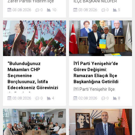
Zafer Partisi Yıldırım İlçe
İLÇE BAŞKANI NİLÜFER
gösterdi. Karaduman,
Başkanı Melih Şen’den
TOPRAKÇI’DAN GEMLİK
gençlerin spor yapmasına...
03.08.2026
0
10
03.08.2026
0
5
Bursa’da Tarihi Mahfel
BELEDİYESİ’NE SERT TEPKİ:
Tepkisi: “Bursa’nın
“12 YAŞINDAKİ BİR CANIN
Hafızasını Kirletmenize İzin
YAŞAM HAKKI KEYFİ
Vermeyeceğiz!” “Tarihi
KARARLARA TESLİM
miras siyasi tercihlerle değil,
EDİLEMEZ” Zafer Partisi
şehrin ortak hafızasıyla
Gemlik İlçe Başkanı Nilüfer
korunur” Bursa’da tarihi
Toprakçı, Gemlik
yapılar ve kültürel miras
Belediyesi’nde yaşandığını
üzerinden yürütülen
belirttiği bir sahiplendirme
“Bulunduğunuz
İYİ Parti Yenişehir’de
tartışmalar yeniden
sürecine ilişkin kamuoyuna
Makamları CHP
Görev Değişimi:
gündemin merkezine
kapsamlı bir açıklama yaptı.
Seçmenine
Ramazan Eliaçık İlçe
oturdu. Zafer Partisi Yıldırım
Toprakçı, yıllardır sokakta
Borçlusunuz, İstifa
Başkanlığına Getirildi
İlçe Başkanı Melih Şen,
vatandaşların bakımını
Edecekseniz Görevinizi
İYİ Parti Yenişehir İlçe
Setbaşı’nda bulunan tarihi
üstlendiği 12 yaşındaki
de Bırakın”
Başkanlığı’nda görev
Mahfel ile...
yaşlı...
03.08.2026
0
4
02.08.2026
0
8
CHP Bursa İl Başkanı Turgut
değişimi yaşandı. Meslek
Özkan’dan Parti
hayatının son 25 yılını
Değiştirmeyi Düşünen
Yenişehir’de geçiren, ilçenin
Belediye Başkanları ve
sosyal ve yerel hayatına
Meclis Üyelerine Sert Uyarı…
yakından tanıklık eden
Cumhuriyet Halk Partisi
Ramazan Eliaçık, İYİ Parti