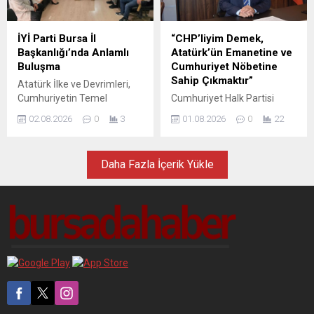
(CHP) Bursa İl Başkanı Av.
Yenişehir İlçe Başkanı olarak
Turgut Özkan, son dönemde
göreve başladı. Eliaçık, yeni
parti değiştirecekleri
görevinin kendisi için büyük
İYİ Parti Bursa İl
“CHP’liyim Demek,
yönünde iddialar gündeme
bir onur olduğu kadar önemli
Başkanlığı’nda Anlamlı
Atatürk’ün Emanetine ve
gelen belediye başkanları ve
bir sorumluluk taşıdığını
Buluşma
Cumhuriyet Nöbetine
belediye meclis üyelerine
belirterek, teşkilat
Sahip Çıkmaktır”
Atatürk İlke ve Devrimleri,
yönelik dikkat çeken, sert ve
yönetimiyle...
Cumhuriyetin Temel
Cumhuriyet Halk Partisi
kapsamlı bir açıklama yaptı.
Değerleri ve Tam Bağımsız
(CHP) Bursa İl Başkanlığı
Özkan,...
02.08.2026
0
3
01.08.2026
0
22
Türkiye Vurgusu Bursa’da
tarafından kamuoyuyla
siyaset ile sivil toplum
paylaşılan, Gazi Mustafa
kuruluşlarını bir araya
Kemal Atatürk’ün portresi
Daha Fazla İçerik Yükle
getiren önemli bir
eşliğinde yer alan
buluşmaya daha imza atıldı.
“CHP’deyim. Atatürk’ün
İYİ Parti Bursa İl Başkanlığı,
bıraktığı nöbet terk edilmez.”
Atatürkçü Düşünce Derneği
mesajı, yalnızca bir afiş
(ADD) Bursa Şubesi
çalışması olmanın ötesinde,
yönetimini il başkanlığında
Türkiye’nin içinde bulunduğu
ağırlayarak, Türkiye
siyasal atmosfer,
Cumhuriyeti’nin kuruluş
Cumhuriyet değerleri ve
felsefesi, Cumhuriyetin
partinin tarihsel misyonuna
temel değerleri, üniter...
yönelik güçlü bir duruş
olarak değerlendirildi. CHP