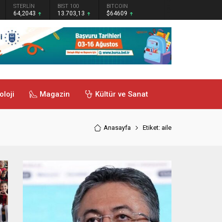
STERLİN
BIST 100
BITCOIN
64,2043
13.703,13
$64609
oloji
Magazin
Kültür ve Sanat
Anasayfa
Etiket: aile