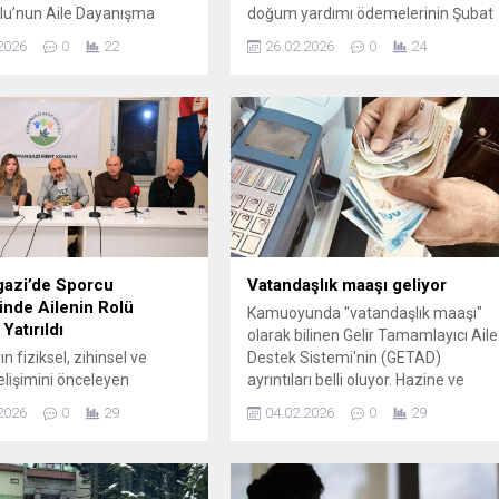
u’nun Aile Dayanışma
doğum yardımı ödemelerinin Şubat
buluşmasına gönderdiği
ayı diliminin bugün itibarıyla
2026
0
22
26.02.2026
0
24
ursa’da okundu. 9 Mart’ta
hesaplara aktarıldığını bildirdi.
k İBB davası ile ilgili mesaj
Bakan Göktaş’ın yaptığı yazılı
amoğlu, “Bizleri siyasi
açıklamaya göre ...
tına alanların yeni bir
da 9 Mart’ta başlıyor.
eki günlerde ‘dava’
i, ‘mahkeme’ dedikleri;
öneteni belli bir
e’ sergileyecekler”...
azi’de Sporcu
Vatandaşlık maaşı geliyor
inde Ailenin Rolü
Kamuoyunda "vatandaşlık maaşı"
Yatırıldı
olarak bilinen Gelir Tamamlayıcı Aile
n fiziksel, zihinsel ve
Destek Sistemi'nin (GETAD)
elişimini önceleyen
ayrıntıları belli oluyor. Hazine ve
ar gerçekleştiren
Maliye Bakanlığı ile Aile ve Sosyal
2026
0
29
04.02.2026
0
29
i Belediyesi’nin
Hizmetler Bakanlığı
iği ‘Sporcu Ebeveyni
koordinasyonunda yürütülen bu
anelinde, uzmanlar
sistem, sosyal yardım alanında ...
an sporcu ve ailelerine