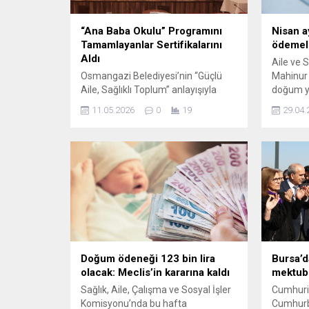
“Ana Baba Okulu” Programını
Nisan a
Tamamlayanlar Sertifikalarını
ödemele
Aldı
Aile ve 
Osmangazi Belediyesi’nin “Güçlü
Mahinur 
Aile, Sağlıklı Toplum” anlayışıyla
doğum y
hayata geçirdiği ve 5 hafta boyunca
itibarıyl
11.05.2026
0
19
29.04.
devam eden “Ana Baba Okulu”
yatırıldığ
eğitim programlarına eksiksiz
katılan anne ve babalar, düzenlenen
törenle sertifikalarını aldı.
Osmangazi Belediyesi ile Bursa Aile
Danışmanları ve Eğitim Derneği
(BURADDER) iş birliğinde
düzenlenen “Ana Baba Okulu”
projesi, 11 Nisan – 09...
Doğum ödeneği 123 bin lira
Bursa’
olacak: Meclis’in kararına kaldı
mektub
Sağlık, Aile, Çalışma ve Sosyal İşler
Cumhuriy
Komisyonu’nda bu hafta
Cumhurb