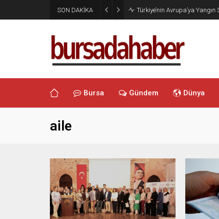
SON DAKİKA
Türkiye’nin Avrupa’ya Yangın
Bursa
Gündem
Dünya
aile