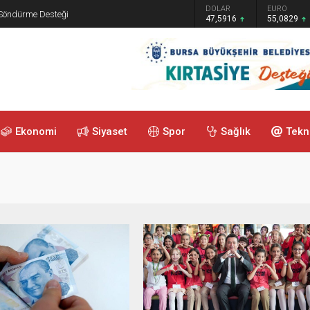
GRAM ALTIN
DOLAR
EURO
 Söndürme Desteği
6.521,34
47,5916
55,0829
Ekonomi
Siyaset
Spor
Sağlık
Tekn