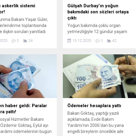
.
 askerlik sistemi
Gülşah Durbay’ın yoğun
or!
bakımdaki son sözleri ortaya
çıktı
vunma Bakanı Yaşar Güler,
eğerlendirme toplantısında
Yoğun bakımda çoklu organ
lişkin soruları yanıtladı.
yetmezliğiyle 12 gündür yaşam
vunma Bakanı Güler, terör
savaşı veren Şehzadeler Belediye
2025
0
24
15.12.2025
0
42
KK/YPG’nin paravan ismi
Başkanı Gülşah Durbay hayatını
Suriye ordusuna
kaybetti. Durbay’ın son sözlerini,
syonu konusunda dikkat
yakın çalışma arkadaşı Çeşme
ajlar verdi ...
Belediye Başkanı Lal Denizli
paylaştı.
n haber geldi: Paralar
Ödemeler hesaplara yattı
a yattı!
Bakan Göktaş, yaptığı yazılı
Sosyal Hizmetler Bakanı
açıklamada, Evde Bakım
Özdemir Göktaş, Eylül ayı
Yardımı'nın 2006'dan bu yana
ardımı ödemelerinin bugün
engelli bireylerin öncelikle aile