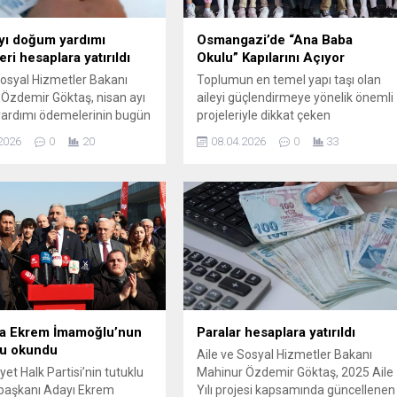
yı doğum yardımı
Osmangazi’de “Ana Baba
ri hesaplara yatırıldı
Okulu” Kapılarını Açıyor
Sosyal Hizmetler Bakanı
Toplumun en temel yapı taşı olan
Özdemir Göktaş, nisan ayı
aileyi güçlendirmeye yönelik önemli
ardımı ödemelerinin bugün
projeleriyle dikkat çeken
a annelerin hesaplarına
Osmangazi Belediyesi, yeni ve
2026
0
20
08.04.2026
0
33
ını bildirdi.
kapsamlı bir eğitim programını dah
hayata geçiriyor. “Güçlü Aile Sağlıklı
Toplum” mottosuyla hazırlanan An
Baba Okulu, ebeveynlere rehberlik
edecek ve aile içi iletişimi daha
Bursa
sağlam temellere oturtacak zengin
içeriğiyle kapılarını açıyor.
Benzinde Yeni İndirim Beklentisi
Osmangazi Belediyesi...
da Ekrem İmamoğlu’nun
Paralar hesaplara yatırıldı
u okundu
Aile ve Sosyal Hizmetler Bakanı
et Halk Partisi’nin tutuklu
Mahinur Özdemir Göktaş, 2025 Aile
aşkanı Adayı Ekrem
Yılı projesi kapsamında güncellenen