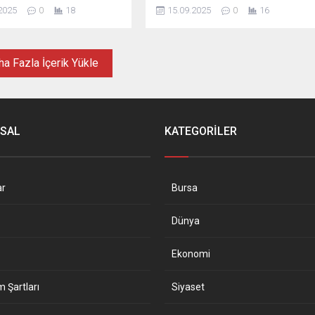
a annelerin hesaplarına
ortamında desteklenmeleri
2025
0
18
15.09.2025
0
16
ğını belirterek, "Böylece
amacıyla hayata geçirilen önemli bir
dar 4,6 milyar liralık
aile odaklı bakım hizmeti olduğunu
rçekleştirmiş olduk" dedi.
belirtti. Engelli vatandaşların aile ...
nda ...
a Fazla İçerik Yükle
SAL
KATEGORİLER
ar
Bursa
Dünya
Ekonomi
m Şartları
Siyaset