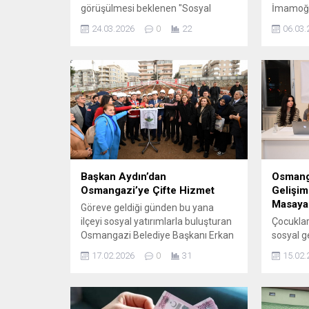
görüşülmesi beklenen "Sosyal
İmamoğl
Hizmetler Kanunu ve Bazı
Ağı’nın 
24.03.2026
0
22
06.03.
Kanunlarda Değişiklik Yapılması
mektup B
Hakkında Kanun Teklifi", doğum ve
başlayaca
babalık izinlerinden doğum
veren İm
ödeneklerine kadar çalışma
esaret al
hayatında çok ...
kumpası 
Önümüzd
dedikler
yazanı, y
‘müsamer
Başkan Aydın’dan
Osmang
Osmangazi’ye Çifte Hizmet
Gelişim
Masaya 
Göreve geldiği günden bu yana
ilçeyi sosyal yatırımlarla buluşturan
Çocukları
Osmangazi Belediye Başkanı Erkan
sosyal g
Aydın, çocukların güvenli ortamda
çalışmal
17.02.2026
0
31
15.02.
yetişmesine katkı sağlayacak
Osmangaz
önemli bir projeyi daha hayata
düzenled
geçirerek Macide Gazioğlu Kreş ve
Olmak’ p
Gündüz Bakımevi ile Aile Sağlığı
tarafınd