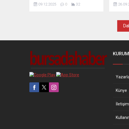
'Gelir Tamamlayıcı Aile Destek
itibarıyl
09.12.2025
0
32
26.09.
Sistemi'nin pilot uygulamasının
yatırıldı
önümüzdeki yıl başlayacağını ve
bugüne ka
2027 yılında tüm Türkiye'ye
ödeme ge
yayılacağını söyledi.
Aile Yılı'
Dah
KURUM
Yazarl
Künye
İletişim
Kullanı