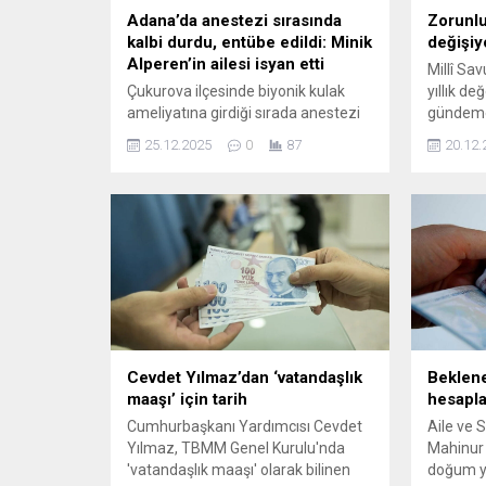
öğretici..
Adana’da anestezi sırasında
Zorunlu
kalbi durdu, entübe edildi: Minik
değişiy
Alperen’in ailesi isyan etti
Millî Sa
Çukurova ilçesinde biyonik kulak
yıllık d
ameliyatına girdiği sırada anestezi
gündeme i
sonrası kalbi duran 2 yaşındaki
Milli Sa
25.12.2025
0
87
20.12.
Mehmet Alper Eroğlu, entübe
örgütü P
edilerek yoğun bakıma alındı.
SDG'nin 
Savcılığa suç duyurusunda bulunan
entegra
aile, çocuklarının bu duruma
çeken mes
gelmesinde doktor ihmali olduğunu
savundu.
Cevdet Yılmaz’dan ‘vatandaşlık
Beklene
maaşı’ için tarih
hesaplar
Cumhurbaşkanı Yardımcısı Cevdet
Aile ve 
Yılmaz, TBMM Genel Kurulu'nda
Mahinur 
'vatandaşlık maaşı' olarak bilinen
doğum y