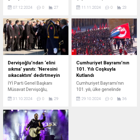
mağlubiyet sonucunda 16
yenilgileriyle kapatan
07.12.2024
0
27
11.11.2024
0
23
puan topladı. Puan
Trabzonspor, 5. kez takımın
cetvelinde alt sıralarda yer
başına gelen teknik direktör
alan Karadeniz ekibi, 1,14
Şenol Güneş yönetiminde
gibi düşük bir puan
arzu ettiği sonuçları
ortalamasında kaldı. En son
alamıyor. Ligde 12. hafta
2007-2008 sezonunda ...
sonunda oynadığı 11
karşılaşmada ...
Dervişoğlu’ndan ‘elini
Cumhuriyet Bayramı’nın
sıkma’ yanıtı: ‘Neresini
101. Yılı Coşkuyla
sıkacaktım’ dedirtmeyin
Kutlandı
İYİ Parti Genel Başkanı
Cumhuriyet Bayramı'nın
Müsavat Dervişoğlu,
101. yılı, ülke genelinde
Anıtkabir ziyaretinde önemli
coşkuyla kutlandı. Törenler,
31.10.2024
0
29
29.10.2024
0
36
açıklamalarda bulundu.
etkinlikler ve duygusal
Dervişoğlu'nun mesajları ve
anlarla dolu bu özel günde,
Anıtkabir'in önemi üzerine
Türk milletinin bağımsızlık
detaylar için haberi okuyun.
ve özgürlük mücadelesi bir
kez daha hatırlandı.