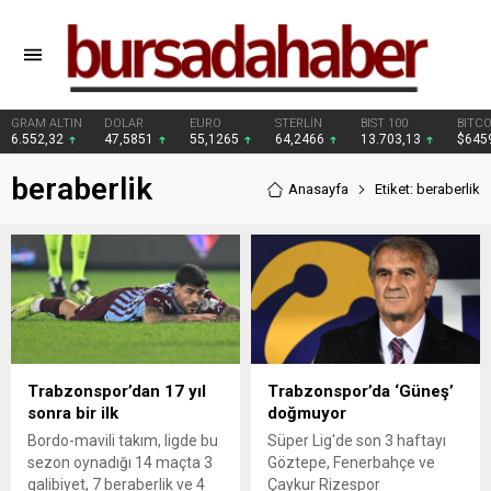
GRAM ALTIN
DOLAR
EURO
STERLİN
BIST 100
BITCO
6.552,32
47,5851
55,1265
64,2466
13.703,13
$645
beraberlik
Anasayfa
Etiket: beraberlik
Trabzonspor’dan 17 yıl
Trabzonspor’da ‘Güneş’
sonra bir ilk
doğmuyor
Bordo-mavili takım, ligde bu
Süper Lig'de son 3 haftayı
sezon oynadığı 14 maçta 3
Göztepe, Fenerbahçe ve
galibiyet, 7 beraberlik ve 4
Çaykur Rizespor