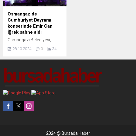
Osmangazide
Cumhuriyet Bayramı
konserinde Emir Can
İğrek sahne aldı
Osmangazi Belediyesi,
Cumhuriyet Bayramı'nı
28.10.2024
0
34
coşkuyla kutlayarak,
vatandaşlarına unutulmaz
anlar yaşatıyor. Etkinlikler,
gösteriler ve sürprizlerle
dolu bu özel günde,
Cumhuriyetimizin değerleri
bir kez daha vurgulanıyor.
2024 @ Bursada Haber