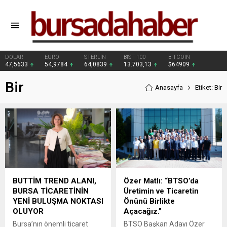
DOLAR
EURO
STERLİN
BIST 100
BITCOIN
47,5633
54,9784
64,0839
13.703,13
$64909
Bir
Anasayfa
Etiket: Bir
BUTTİM TREND ALANI,
Özer Matlı: “BTSO’da
BURSA TİCARETİNİN
Üretimin ve Ticaretin
YENİ BULUŞMA NOKTASI
Önünü Birlikte
OLUYOR
Açacağız.”
Bursa’nın önemli ticaret
BTSO Başkan Adayı Özer