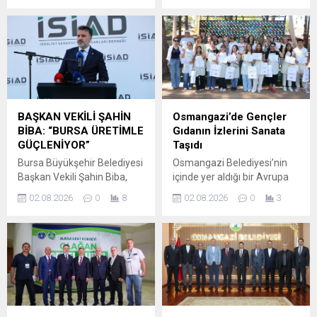
çevreci projelerine bir
düzenledi. Aziz
bugüne kadar geçen
yenisini...
Panteleimon Kilisesi’ndeki
dönemi işaret ederek “AK
çalıştayda bölgenin
Parti belediyeciliğine yakışır
arkeolojik değerleri ve doğal
bir vizyonla durmadan
güzellikleriyle dünya
çalışıyoruz. Yaz Spor
standartlarında bir turizm
Okullarında geçen yıl 12.000
destinasyonuna
olan öğrenci sayımızı bu yıl
dönüştürülmesi hedefi
30.000’e yükselttik. 270 bin
BAŞKAN VEKİLİ ŞAHİN
Osmangazi’de Gençler
vurgulandı. Nilüfer
ton asfalt çalışması yaparak
BİBA: “BURSA ÜRETİMLE
Gıdanın İzlerini Sanata
Belediyesi, tarihi ve turistik
geçtiğimiz yılın aynı
GÜÇLENİYOR”
Taşıdı
özellikleri ile öne çıkan
dönemine göre 12...
Bursa Büyükşehir Belediyesi
Osmangazi Belediyesi’nin
Gölyazı için kapsamlı bir
Başkan Vekili Şahin Biba,
içinde yer aldığı bir Avrupa
çalıştay düzenledi. Gölyazı
İdealist Sanayici ve İş
Birliği programı olan
Aziz...
02.08.2026
0
8
02.08.2026
0
3
İnsanları Derneği’nin
CleverFood Programı
düzenlediği toplantıda, iş
destekli “Osmangazi Gençlik
dünyasıyla kurulan güçlü
Gıda Laboratuvarı” projesi
iletişime ve kurumlar arası iş
kapsamında düzenlenen
birliğine büyük önem
“Gıdanın Geleceği İçin
verdiklerini ifade etti.
Tasarım Atölyesi: Dönüşen
İdealist Sanayici ve İş
İzler ve Ritim” etkinliği,
İnsanları Derneği (İSİAD)
gençleri sanatın yaratıcı