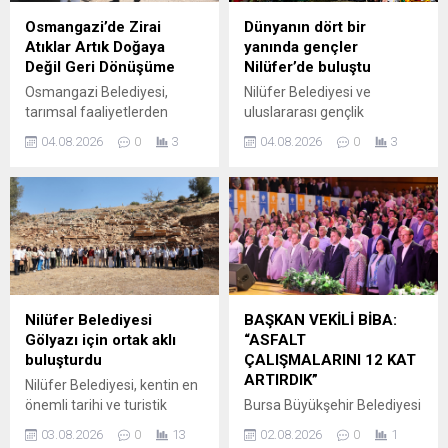
önemli spor merkezlerinden
kentsel dönüşüm
Osmangazi’de Zirai
Dünyanın dört bir
biri olan Sukaypark, bu kez
stratejilerini belirlemek ve
Atıklar Artık Doğaya
yanında gençler
adrenalin ve heyecan dolu
yol haritası oluşturmak
Değil Geri Dönüşüme
Nilüfer’de buluştu
kaykay yarışlarına ev
amacıyla Kentsel Dönüşüm
Osmangazi Belediyesi,
Nilüfer Belediyesi ve
sahipliği yapıyor. Gençlik...
Koordinasyon Toplantısı...
tarımsal faaliyetlerden
uluslararası gençlik
kaynaklanan çevre kirliliğini
organizasyonu AIESEC iş
04.08.2026
0
3
04.08.2026
0
3
önlemek amacıyla kırsal
birliğiyle düzenlenen “Top of
mahallelerde tarımsal
the Mountain (TOM) 26”
sulama ve ilaçlama su
kampında, farklı ülkelerden
dolum noktalarına zirai atık
gelen değişim öğrencileri ve
dönüşüm konteynerleri
Türk gençler Fadıllı’da bir
yerleştirerek, zirai ilaç
araya geldi. Nilüfer
ambalajlarının güvenli
Belediyesi ve AIESEC iş
şekilde toplanmasını
birliğiyle hayata geçirilen
sağlayacak çevreci
“Top of the Mountain (TOM)
Nilüfer Belediyesi
BAŞKAN VEKİLİ BİBA:
uygulamayı hayata geçirdi.
26” kamp etkinliği, Nilüfer
Gölyazı için ortak aklı
“ASFALT
Osmangazi Belediyesi,
Belediyesi Fadıllı Havacılık
buluşturdu
ÇALIŞMALARINI 12 KAT
çevrenin korunması ve
ve...
ARTIRDIK”
Nilüfer Belediyesi, kentin en
sürdürülebilir tarımsal
önemli tarihi ve turistik
Bursa Büyükşehir Belediyesi
üretimin desteklenmesi
değerlerinden biri olan
Başkan Vekili Şahin Biba,
amacıyla hayata geçirdiği
03.08.2026
0
13
02.08.2026
0
1
Gölyazı için çalıştay
göreve geldiği 10 Nisan’dan