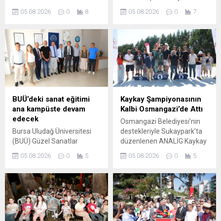
merkezlerinden BUTTİM’de
Matlı; Bursa Deri İhtisas ve
05.08.2026
0
8
05.08.2026
0
7
Trend Alanları projesinin ilk
Karma OSB, HOSAB,
uygulama alanı
TOSAB, Kayapa OSB ve
ziyaretçilerin beğenisine
ÇASİAD’ı ziyaret ederek
sunuldu. Projenin
sanayicilerle bir araya geldi.
tamamlanmasıyla birlikte
Üretim tesislerinde
tüm BUTTİM üreticilerinin
incelemelerde bulunan
en trend ürünlerinin tek
Matlı, “60 bin üyemizin
alanda buluşturulması
ürettiği ve ticaretini yaptığı
hedefleniyor. Bursa’nın
her değer Bursa için
BUÜ’deki sanat eğitimi
Kaykay Şampiyonasının
önemli ticaret
kıymetlidir. Her bölgenin ve
ana kampüste devam
Kalbi Osmangazi’de Attı
merkezlerinden BUTTİM’de,
sektörün ihtiyacına göre
edecek
Osmangazi Belediyesi’nin
ticaretin ve sektörlerin
çalışan bir BTSO anlayışını...
Bursa Uludağ Üniversitesi
destekleriyle Sukaypark’ta
buluşma noktası olacak yeni
(BUÜ) Güzel Sanatlar
düzenlenen ANALİG Kaykay
bir proje hayata geçirildi.
Fakültesi, uzun yıllar eğitim
Türkiye Şampiyonası, üç gün
Trend Alanları ile BUTTİM’de
05.08.2026
0
5
05.08.2026
0
5
ve sanat faaliyetlerini
boyunca heyecan ve
faaliyet gösteren
sürdürdüğü Mudanya
adrenalin dolu mücadelelere
firmaların...
ilçesindeki binasından,
sahne oldu. Final
üniversitenin ana kampüsü
performanslarının ardından
olan Görükle Yerleşkesine
dereceye giren sporculara
taşındı. Taşınma işleminin
kupa ve madalyaları takdim
tamamlanmasının ardından
edildi. Bursa’nın önemli spor