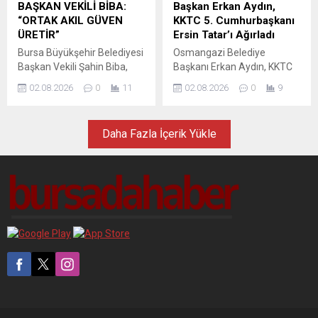
tarafından düzenlenen
dünyasıyla buluştururken
BAŞKAN VEKİLİ BİBA:
Başkan Erkan Aydın,
programa Bursa Büyükşehir
gıdaya bambaşka bir
“ORTAK AKIL GÜVEN
KKTC 5. Cumhurbaşkanı
Belediyesi Başkan Vekili
perspektiften bakmalarını
ÜRETİR”
Ersin Tatar’ı Ağırladı
Şahin Biba’nın yanı sıra
sağladı. Sürdürülebilir kent
Bursa Büyükşehir Belediyesi
Osmangazi Belediye
MHP...
vizyonu doğrultusunda gıda
Başkan Vekili Şahin Biba,
Başkanı Erkan Aydın, KKTC
politikalarına yönelik
Bursa Kent Konseyi Olağan
5. Cumhurbaşkanı Ersin
çalışmalarını kararlılıkla...
02.08.2026
0
11
02.08.2026
0
9
Genel Kurulu’nda yaptığı
Tatar’ı makamında konuk
konuşmada ortak aklın
etti. Görüşmede Türkiye ile
güçlü şehirlerin olmazsa
KKTC arasındaki ortak tarih,
Daha Fazla İçerik Yükle
olmazı olduğunu belirterek,
kültür ve dayanışma
“Birlikte ortaya koyacağımız
vurgulandı. Osmangazi
iradeyle Bursa’nın
Belediye Başkanı Erkan
geleceğine daha güçlü
Aydın, Kuzey Kıbrıs Türk
ilerleyeceğiz” dedi. Genel
Cumhuriyeti (KKTC) 5.
kurulda Bursa Kent Konseyi
Cumhurbaşkanı Ersin Tatar’ı
Başkanlığına Orhan Samast
makamında ağırladı.
seçildi. Meslek odaları,
Osmangazi Belediye
sendikalar, muhtarlıklar ve
binasında gerçekleşen
sivil toplum kuruluşlarının...
ziyarette Başkan Erkan
Aydın ve Ersin...