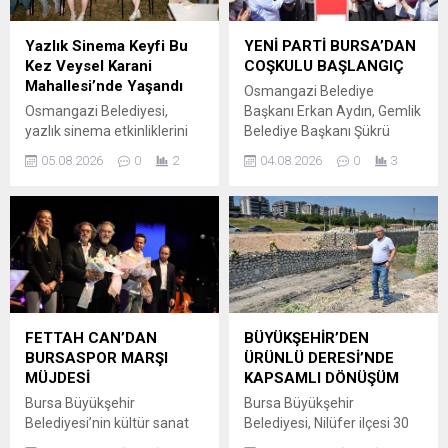
BUÜ Rektörü Prof. Dr.
tesislerinden Sukaypark,
Ferudun Yılmaz, Rektör
kaykay sporunun genç
Yazlık Sinema Keyfi Bu
YENİ PARTİ BURSA’DAN
Yardımcıları Prof. Dr. İrfan
yıldızlarını ağırladı. Gençlik
Kez Veysel Karani
COŞKULU BAŞLANGIÇ
Kırıştıoğlu ve Prof. Dr.
ve Spor Bakanlığı Spor
Mahallesi’nde Yaşandı
Osmangazi Belediye
Zekeriyya Arı, Genel
Hizmetleri Genel
Osmangazi Belediyesi,
Başkanı Erkan Aydın, Gemlik
Sekreter Mehmet Aydemir
Müdürlüğü’nün 2026 yılı...
yazlık sinema etkinliklerini
Belediye Başkanı Şükrü
ve...
ilçenin farklı mahallelerine
Deviren, Nilüfer Belediye
05.08.2026
0
2
04.08.2026
0
3
taşımaya devam ediyor.
Başkanı Şadi Özdemir,
“Osmangazi’de Yaz Film
Mudanya Belediye Başkanı
Gösterimleri” kapsamında
Deniz Dalgıç,
bu kez Veysel Karani
Mustafakemalpaşa
Mahallesi’nde kurulan dev
Belediye Başkanı Şükrü
ekranda çocuklar ve aileleri
Erdem, Harmancık Belediye
açık havada sinema keyfi
Başkanı Haşim Ali Arıkan
yaşadı. Osmangazi’de
belediye meclis üyeleriyle
yaşayan her kesimden
birlikte Heykel’deki Atatürk
FETTAH CAN’DAN
BÜYÜKŞEHİR’DEN
vatandaşa yönelik sosyal ve
Anıtı’nda CHP’den istifa
BURSASPOR MARŞI
ÜRÜNLÜ DERESİ’NDE
kültürel etkinliklerini
ederek YENİ Parti’ye geçti.
MÜJDESİ
KAPSAMLI DÖNÜŞÜM
sürdüren Osmangazi
Heykel Atatürk Anıtı önünde
Bursa Büyükşehir
Bursa Büyükşehir
Belediyesi, yaz tatilinde
düzenlenen basın...
Belediyesi’nin kültür sanat
Belediyesi, Nilüfer ilçesi 30
çocukları sinemayla
vizyonunu yansıtan
Ağustos Zafer