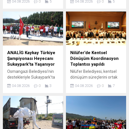
buluşturmaya...
04.08.2026
0
5
04.08.2026
0
5
Uluslararası Bursa
Mahallesi’nde bulunan
Festivali’nde sahne alan
Ürünlü Deresi’nde ıslah
Bursalı sevilen sanatçı
çalışmasıyla eş zamanlı
Fettah Can, müzikseverlere
olarak yol genişletme ve
unutulmaz bir gece yaşattığı
çevre düzenlemesi
konserde bir de sürprize
gerçekleştiriyor. Büyükşehir
imza atarak Bursaspor için
Belediyesi, BUSKİ Genel
özel bestelediği marşı ilk
Müdürlüğü, Ulaşım Dairesi
kez söyledi. Büyükşehir
Başkanlığı ile Park ve
ANALİG Kaykay Türkiye
Nilüfer’de Kentsel
Belediyesi adına Bursa
Bahçeler Dairesi Başkanlığı
Şampiyonası Heyecanı
Dönüşüm Koordinasyon
Kültür Sanat ve Turizm
koordinasyonunda 30
Sukaypark’ta Yaşanıyor
Toplantısı yapıldı
Vakfı (BKSTV) tarafından bu
Ağustos Zafer
Osmangazi Belediyesi’nin
Nilüfer Belediyesi, kentsel
yıl 64’üncüsü...
Mahallesi’nde kapsamlı bir
destekleriyle Sukaypark’ta
dönüşüm süreçlerini ortak
dönüşüm hamlesi yürütüyor.
düzenlenen Anadolu
akılla yönetmek ve örnek bir
BUSKİ ekipleri, Ürünlü...
04.08.2026
0
3
04.08.2026
0
7
Yıldızlar Ligi (ANALİG)
model oluşturmak amacıyla
Kaykay Türkiye
Kentsel Dönüşüm
Şampiyonası’nda 12 ilden 99
Koordinasyon Toplantısı
genç sporcu, Türkiye
düzenledi. Akademik odalar
şampiyonluğu ve milli takım
ve alanında uzman isimlerin
yolunda önemli bir adım
katıldığı toplantıda, şeffaf
atabilmek için kıyasıya
ve katılımcı bir yol haritası
mücadele ediyor. Bursa’nın
ele alındı. Nilüfer Belediyesi,