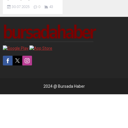
Kurtulmuş, Türkiye'nin
30.07.2025
0
43
Birleşmiş Milletler (BM)
Cenevre Ofisi nezdinde
Daimi Temsilciliğini ziyaret
ederek, yürütülen
çalışmalara ilişkin bilgi aldı.
NUMAN KURTULMUŞ
BM'NİN TÜRK
TEMSİLCİLERİNİ ZİYARET ...
2024 @ Bursada Haber