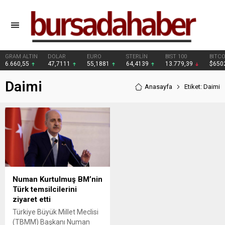
GRAM ALTIN
DOLAR
EURO
STERLİN
BIST 100
BITCO
6.660,55
47,7111
55,1881
64,4139
13.779,39
$650
Daimi
Anasayfa
Etiket: Daimi
Numan Kurtulmuş BM’nin
Türk temsilcilerini
ziyaret etti
Türkiye Büyük Millet Meclisi
(TBMM) Başkanı Numan