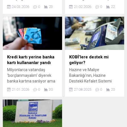
okullarda eş zamanlı verilen
IBAN, RIB, vergi no. Dark
24.03.2026
0
23
21.02.2026
0
22
finansal okuryazarlık
Web'de satışta.
dersiyle, öğrencilere erken
yaşta tasarruf, bilinçli
yatırım ve dijital
dolandırıcılıklara karşı
korunma bilinci
kazandırılması hedefleniyor.
Kredi kartı yerine banka
KOBİ’lere destek mi
kartı kullananlar yandı
geliyor?
Milyonlarca vatandaş
Hazine ve Maliye
'borçlanmayalım' diyerek
Bakanlığı'nın, Hazine
banka kartına sarılıyor ama
Destekli Kefalet Sistemi
büyük bir finansal tuzağa
kapsamında özel hesap
21.01.2026
0
30
27.08.2025
0
20
düşüyor. Uzmanlar yüksek
açmasına olanak tanıyan
enflasyonda nakit para
yeni düzenleme Resmi
harcamanın olası risklerine
Gazete'de yayımlanarak
karşı uyarıda bulundu.
yürürlüğe girdi.
CUMHURBAŞKANI KARARI
RESMİ GAZETE’DE
YAYIMLANDI “Kredi Garanti