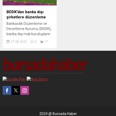
Kurumlarına ...
BDDK’dan banka dışı
şirketlere düzenleme
Bankacılık Düzenleme ve
Denetleme Kurumu (BDDK),
banka dışı mali kuruluşların
faaliyetlerini düzenlemeye
27.08.2025
0
17
yönelik bazı yeni adımlar
attı. Resmi Gazete’de bugün
yayımlanarak yürürlüğe
giren değişikliklerle, söz
konusu şirketlerin faaliyet
kapsamlarının ...
2024 @ Bursada Haber