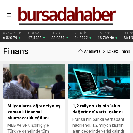
GRAM ALTIN
DOLAR
EURO
STERLİN
BIST 100
BITCO
6.520,79
47,5952
55,0575
64,2502
13.769,40
$644
Finans
Anasayfa
Etiket: Finans
Milyonlarca öğrenciye eş
1,2 milyon kişinin ‘altın
zamanlı finansal
değerinde’ verisi çalındı
okuryazarlık eğitimi
Fransa'nın banka veritabanı
MEB ve SPK işbirliğiyle
hacklendi. 1,2 milyon kişinin
Türkiye genelinde tüm
altın değerinde verisi çalındı.