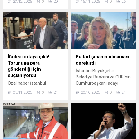
23.12.2025
0
29
15.11.2025
0
26
asılmasının yasaklandığı ve
İddianamesi” adlı X
birçok sosyal medya
hesabına erişim engeli
hesabına erişim engeli
getirildi. Suçlamalara
getirilen cumhurbaşkanı
madde madde yanıt sunan
adayı Ekrem İmamoğlu, son
hesap, açıldıktan kısa süre
açılan Cumhurbaşkanlığı
sonra erişime kapanırken,
Aday ...
engellemenin hangi kurum
tarafından ...
İfadesi ortaya çıktı!
Bu tartışmanın olmaması
Torununa para
gerekirdi
gönderdiği için
İstanbul Büyükşehir
suçlanıyordu
Belediye Başkanı ve CHP'nin
Özel haber İstanbul
Cumhurbaşkanı adayı
Cumhuriyet Başsavcılığı’nın
Ekrem İmamoğlu, üniversite
05.11.2025
0
21
20.10.2025
0
21
yürüttüğü dosya
lisans diplomasının sahte
kapsamında Hasan
olduğu iddiasına ilişkin,
İmamoğlu, Mali Suçlarla
'Zincirleme şekilde resmi
Mücadele Şube
belgede sahtecilik'
Müdürlüğünde bugün ifade
suçlamasıyla 2 yıl 6 aydan 8
verdi. Rüşvet ve suçtan
yıl 9 aya kadar hapis cezası
kaynaklanan malvarlığı
...
değerlerini aklama