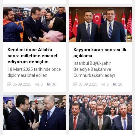
milyon halk oyu ile
Ekrem İmamoğlu'nun
cumhurbaşkanı adayı olarak
serbest bırakılması için
seçilen, Cumhurbaşkanı
yürütülen imza
adayı ve İBB Başkanı Ekrem
kampanyasındaki son
İmamoğlu, 201 gündür ...
durumu paylaştı. "Güzel bir
haber" başlığıyla ...
Kendimi önce Allah’a
Kayyum kararı sonrası ilk
sonra milletime emanet
açıklama
ediyorum demiştim
İstanbul Büyükşehir
18 Mart 2025 tarihinde önce
Belediye Başkanı ve
diploması iptal edilen
Cumhurbaşkanı adayı
İmamoğlu hemen bir gün
Ekrem İmamoğlu,
06.09.2025
0
36
03.09.2025
0
26
sonra kent uzlaşısı ve mali
Cumhurbaşkanlığı Aday
suçlar gerekçesi ile
Ofisi hesabından yaptığı
gözaltına alınmıştı. 23 Mart
paylaşımda, Cumhuriyet
tarihinde hakkında
Halk Partisi'ne yönelik
tutuklama kararı verilen
müdahaleleri ve Türkiye'deki
İmamoğlu o tarihten bu
demokrasi ortamını sert bir
yana tutuklu. Hakkında
dille eleştirdi. "BİR ...
açılan ...