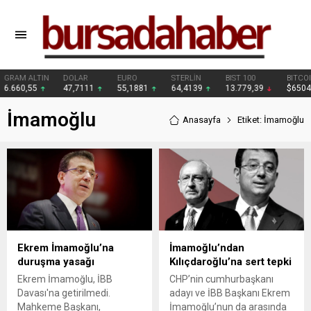
DOLAR
EURO
STERLİN
BIST 100
BITCOIN
47,7111
55,1881
64,4139
13.779,39
$65041
İmamoğlu
Anasayfa
Etiket: İmamoğlu
Ekrem İmamoğlu’na
İmamoğlu’ndan
duruşma yasağı
Kılıçdaroğlu’na sert tepki
Ekrem İmamoğlu, İBB
CHP’nin cumhurbaşkanı
Davası'na getirilmedi.
adayı ve İBB Başkanı Ekrem
Mahkeme Başkanı,
İmamoğlu’nun da arasında