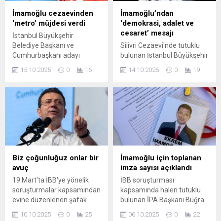
suçlamalarına ilişkin
İmamoğlu cezaevinden
İmamoğlu’ndan
beyanlarını ...
‘metro’ müjdesi verdi
‘demokrasi, adalet ve
cesaret’ mesajı
İstanbul Büyükşehir
Belediye Başkanı ve
Silivri Cezaevi'nde tutuklu
Cumhurbaşkanı adayı
bulunan İstanbul Büyükşehir
Ekrem İmamoğlu, metro
Belediye Başkanı ve
15.10.2025
0
16
14.10.2025
0
19
inşaatlarındaki son duruma
Cumhurbaşkanı adayı
dikkat çekerek, çalışmaların
Ekrem İmamoğlu, "Ekrem
yoğun bir şekilde devam
İmamoğlu (International)"
ettiğini ifade etti. İmamoğlu,
adlı hesabından yaptığı
sosyal medya üzerinden
paylaşımda, Avrupa'daki
yaptığı paylaşımda "Raylar ...
vatandaşlara seslenerek,
"Biliyorum ki kalbinizin ve ...
Biz çoğunluğuz onlar bir
İmamoğlu için toplanan
avuç
imza sayısı açıklandı
19 Mart'ta İBB'ye yönelik
İBB soruşturması
soruşturmalar kapsamından
kapsamında halen tutuklu
evine düzenlenen şafak
bulunan İPA Başkanı Buğra
operasyonunda gözaltına
Gökce, sosyal medya hesabı
10.10.2025
0
25
06.10.2025
0
22
alındıktan 4 gün sonra, 15.5
aracılığıyla, İBB Başkanı