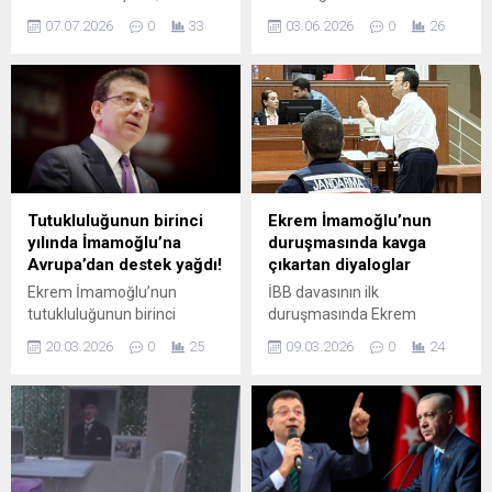
“Savunması alınana kadar
olduğu, 68 kişinin tutuklu
07.07.2026
0
33
03.06.2026
0
26
duruşma salonuna
yargılandığı 414 sanıklı İBB
getirilmemesine karar
davasının 44'üncü günü
verdik” dedi. İmamoğlu'nun
Silivri’de devam
avukatı Tora Pekin,
ediyor.İmamoğlu
"Müvekkilimizin duruşmayı
duruşmaya verilen arada
izleme hakkı vardır" diyerek
Kemal Kılıçdaroğlu'na tepki
karara tepki gösterdi.
gösterdi.
Tutukluluğunun birinci
Ekrem İmamoğlu’nun
yılında İmamoğlu’na
duruşmasında kavga
Avrupa’dan destek yağdı!
çıkartan diyaloglar
Ekrem İmamoğlu’nun
İBB davasının ilk
tutukluluğunun birinci
duruşmasında Ekrem
yılında, Avrupa siyasetinden
İmamoğlu ile mahkeme
20.03.2026
0
25
09.03.2026
0
24
peş peşe dayanışma ve
başkanı arasında tartışma
destek mesajları geldi.
çıktı.
Almanya’daki SPD
yöneticilerinden Fransa
Dışişleri Sözcüsü’ne, Avrupa
Parlamentosu üyelerinden
Avrupa’daki siyasi parti