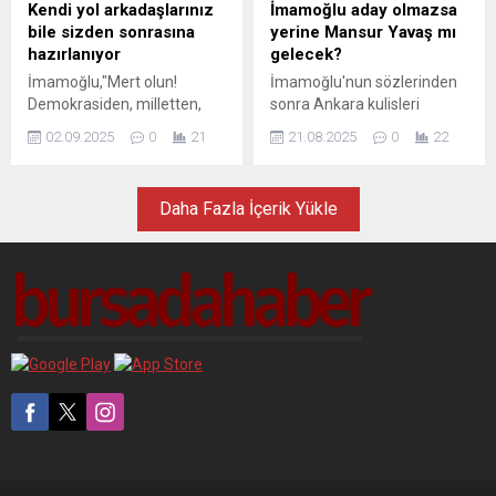
Kendi yol arkadaşlarınız
İmamoğlu aday olmazsa
bile sizden sonrasına
yerine Mansur Yavaş mı
hazırlanıyor
gelecek?
İmamoğlu,"Mert olun!
İmamoğlu'nun sözlerinden
Demokrasiden, milletten,
sonra Ankara kulisleri
yenilmekten, koltuğunuzu
hareketlendi.
02.09.2025
0
21
21.08.2025
0
22
kaybetmekten, Ekrem
İmamoğlu’ndan korkmayın."
dedi.
Daha Fazla İçerik Yükle