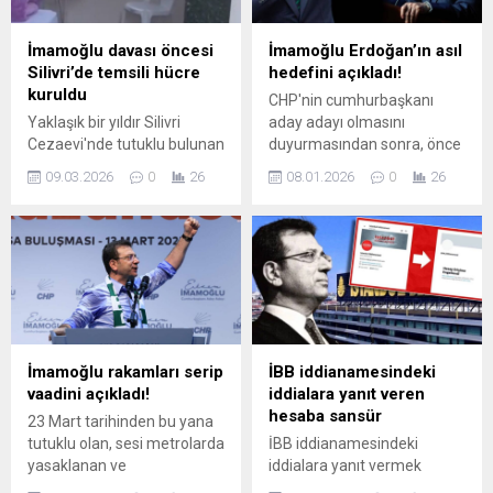
gruplarına kadar birçok isim
ve kurum, hukukun
İmamoğlu davası öncesi
İmamoğlu Erdoğan’ın asıl
üstünlüğü, adil yargılanma,
Silivri’de temsili hücre
hedefini açıkladı!
siyasi çoğulculuk ve
kuruldu
CHP'nin cumhurbaşkanı
’’muhalefete yönelik
Yaklaşık bir yıldır Silivri
aday adayı olmasını
baskıların sona ermesi için’’
Cezaevi'nde tutuklu bulunan
duyurmasından sonra, önce
çağrıda bulundu.
İstanbul Büyükşehir
32 senelik diploması iptal
09.03.2026
0
26
08.01.2026
0
26
Belediye Başkanı ce
edilen Ekrem İmamoğlu,
Cumhurbaşkanı adayı
diploma iptalinin ardından
Ekrem İmamoğlu’nun bugün
İstanbul Cumhuriyet
görülecek davası öncesinde,
Başsavcılığı'nın yürüttüğü
Silivri'deki Dayanışma
soruşturma kapsamında
Evi'nde dikkat çeken bir
gözaltına alınıp 23 Mart
hazırlık yapıldı.
tarihinde ...
İmamoğlu'nun ...
İmamoğlu rakamları serip
İBB iddianamesindeki
vaadini açıkladı!
iddialara yanıt veren
hesaba sansür
23 Mart tarihinden bu yana
tutuklu olan, sesi metrolarda
İBB iddianamesindeki
yasaklanan ve
iddialara yanıt vermek
fotoğraflarının megakentte
amacıyla kurulan “İstanbul