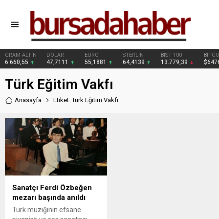
GRAM ALTIN
DOLAR
EURO
STERLİN
BIST 100
BITCO
6.660,55
47,7111
55,1881
64,4139
13.779,39
$647
Türk Eğitim Vakfı
Anasayfa
Etiket: Türk Eğitim Vakfı
Sanatçı Ferdi Özbeğen
mezarı başında anıldı
Türk müziğinin efsane