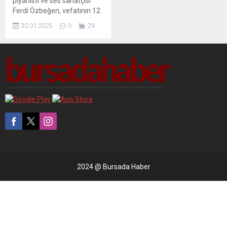
piyanisti ve ses sanatçısı
Ferdi Özbeğen, vefatının 12.
yılında, bağışçısı olduğu Türk
30.01.2025
0
29
Eğitim Vakfı (TEV)
tarafından Ulus
Mezarlığı’ndaki kabri
başında anıldı.
2024 @ Bursada Haber