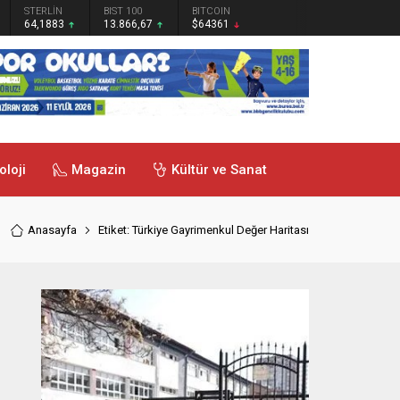
STERLİN
BIST 100
BITCOIN
64,1883
13.866,67
$64361
oloji
Magazin
Kültür ve Sanat
Anasayfa
Etiket: Türkiye Gayrimenkul Değer Haritası