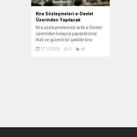
Kira Sözleşmeleri e-Devlet
Üzerinden Yapılacak
Kira sözleşmelerinizi artık e-Devlet
üzerinden kolayca yapabilirsiniz.
Hızlı ve güvenli bir şekilde kira
işlemlerinizi gerçekleştirin. E-Devlet
27.10.2024
0
40
ile zaman kazanın, bürokrasiyle
uğraşmadan kiralama sürecinizi
yönetin.