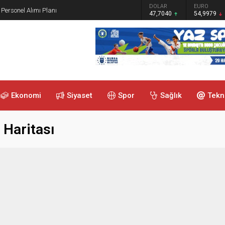
GRAM ALTIN
DOLAR
EURO
 Personel Alımı Planı
6.587,65
47,7040
54,9979
Ekonomi
Siyaset
Spor
Sağlık
Tekn
 Haritası