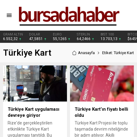
GRAM ALTIN
DOLAR
EURO
STERLİN
BIST 100
BITCO
6.552,32
47,5851
55,1265
64,2466
13.703,13
$645
Türkiye Kart
Anasayfa
Etiket: Türkiye Kart
Türkiye Kart uygulaması
Türkiye Kart’ın fiyatı belli
devreye giriyor
oldu
Rize'de gerçekleştirilen
Türkiye Kart Projesi ile toplu
etkinlikte Türkiye Kart
taşımada devrim niteliğinde
uygulaması tanıtıldı. Bu
bir adım atılıyor. Akıllı