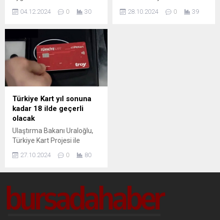
yenilikçi uygulama,
biletleme sistemi sayesinde
04.12.2024
0
30
28.10.2024
0
39
kullanıcıların günlük
ulaşım daha hızlı, güvenli ve
yaşamlarını kolaylaştırmayı
ekonomik hale geliyor. Bu
hedefliyor. Detaylar ve
projeyle şehir içi ulaşımda
avantajları hakkında bilgi
kolaylık ve konfor artırılacak.
almak için makalemizi
okuyun.
Türkiye Kart yıl sonuna
kadar 18 ilde geçerli
olacak
Ulaştırma Bakanı Uraloğlu,
Türkiye Kart Projesi ile
ulaşımda devrim niteliğinde
27.10.2024
0
80
değişiklikler yapılacağını
duyurdu. Bu yenilik, toplu
taşıma sistemlerini nasıl
etkileyecek? Detaylar ve
açıklamalar için hemen
okuyun!