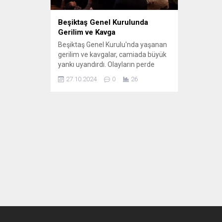
Beşiktaş Genel Kurulunda
Gerilim ve Kavga
Beşiktaş Genel Kurulu'nda yaşanan
gerilim ve kavgalar, camiada büyük
yankı uyandırdı. Olayların perde
arkasını, katılımcıların tepkilerini ve
27.10.2024
0
26
kulüp içindeki gergin atmosferi
keşfedin. Detaylar için hemen
tıklayın!