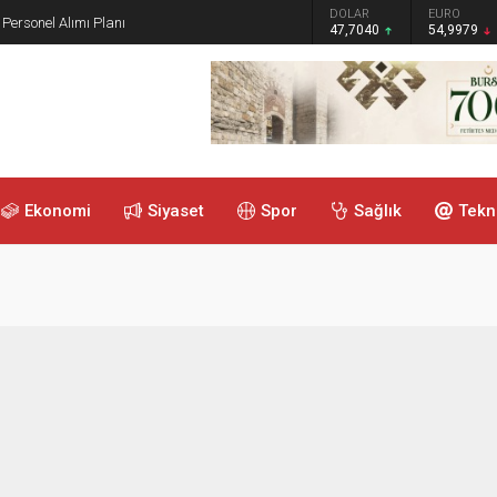
GRAM ALTIN
DOLAR
EURO
 Personel Alımı Planı
6.587,65
47,7040
54,9979
Ekonomi
Siyaset
Spor
Sağlık
Tekn