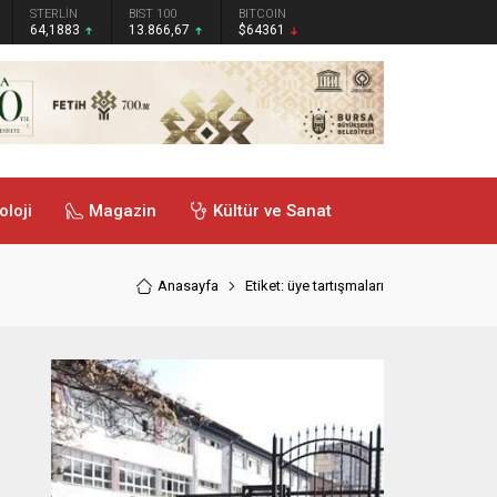
STERLİN
BIST 100
BITCOIN
64,1883
13.866,67
$64361
oloji
Magazin
Kültür ve Sanat
Anasayfa
Etiket: üye tartışmaları