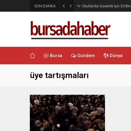
SON DAKİKA
Okullarda Güvenlik İçin 30 Bin
Bursa
Gündem
Dünya
üye tartışmaları