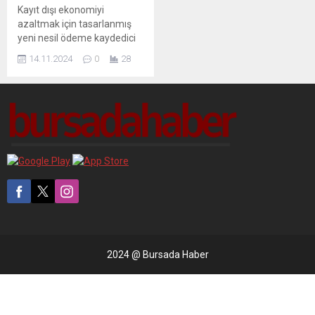
Kayıt dışı ekonomiyi
azaltmak için tasarlanmış
yeni nesil ödeme kaydedici
cihazlar, işletmelerin
14.11.2024
0
28
şeffaflık ve verimlilik
kazanmasına yardımcı
oluyor. Bu teknoloji ile mali
denetimler daha kolay hale
geliyor.
2024 @ Bursada Haber