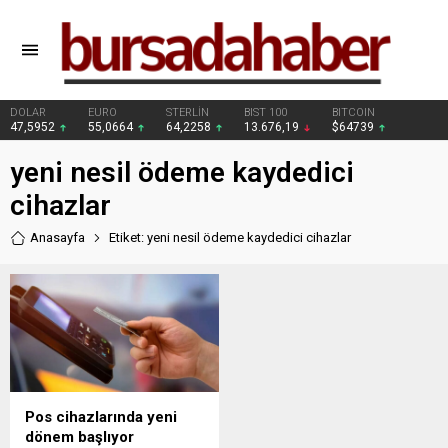
DOLAR
EURO
STERLİN
BIST 100
BITCOIN
47,5952
55,0664
64,2258
13.676,19
$64739
yeni nesil ödeme kaydedici
cihazlar
Anasayfa
Etiket: yeni nesil ödeme kaydedici cihazlar
Pos cihazlarında yeni
dönem başlıyor