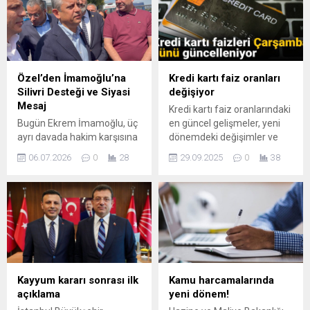
lirayı bulmuyor.
göre, son yağışların etkisiyle
rezervlerde sınırlı bir artış
kaydedildi. Kış döneminin ...
Özel’den İmamoğlu’na
Kredi kartı faiz oranları
Silivri Desteği ve Siyasi
değişiyor
Mesaj
Kredi kartı faiz oranlarındaki
Bugün Ekrem İmamoğlu, üç
en güncel gelişmeler, yeni
ayrı davada hakim karşısına
dönemdeki değişimler ve
çıktı; İBB, casusluk ve
etkileriyle finansal
06.07.2026
0
28
29.09.2025
0
38
diploma davalarının
kararlarınızı güçlendirin.
duruşmaları Silivri’de yapıldı.
Detaylar burada.
CHP Grup Başkanı Özgür
Özel, İmamoğlu’na destek
vermek üzere Silivri’ye
giderek basın mensuplarına
açıklamalarda bulundu.
Özel, konuşmasında yol ve
liderlik üzerine vurgular
Kayyum kararı sonrası ilk
Kamu harcamalarında
yaparak, “Yol cümleden
açıklama
yeni dönem!
uludur. Yol yolcudan bile