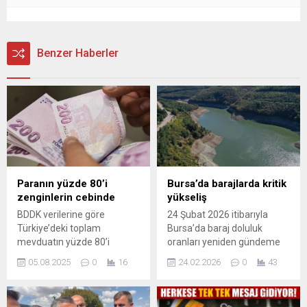
Benzer Haberler
Paranın yüzde 80’i
Bursa’da barajlarda kritik
zenginlerin cebinde
yükseliş
BDDK verilerine göre
24 Şubat 2026 itibarıyla
Türkiye’deki toplam
Bursa’da baraj doluluk
mevduatın yüzde 80’i
oranları yeniden gündeme
yalnızca 2,2 milyon kişinin
geldi. Bursa Su ve
05.08.2025
0
16
24.02.2026
0
43
hesabında bulunuyor. Kalan
Kanalizasyon İdaresi
milyonlarca yurttaşın
(BUSKİ) tarafından
ortalama mevduatı ise bin
paylaşılan güncel verilere