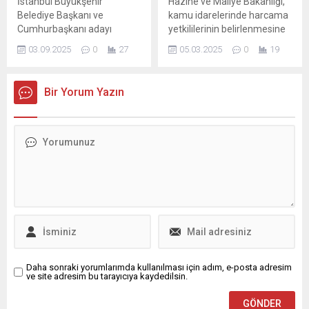
İstanbul Büyükşehir
Hazine ve Maliye Bakanlığı,
uludur.” ifadesini kullandı
Belediye Başkanı ve
kamu idarelerinde harcama
ve...
Cumhurbaşkanı adayı
yetkililerinin belirlenmesine
Ekrem İmamoğlu,
ilişkin yeni usul ve esasları
03.09.2025
0
27
05.03.2025
0
19
Cumhurbaşkanlığı Aday
açıkladı. Yetkiler üst yönetim
Ofisi hesabından yaptığı
kademelerinde
paylaşımda, Cumhuriyet
birleştirilebilecek,
Bir Yorum Yazın
Halk Partisi'ne yönelik
devredilebilecek ve sıkı mali
müdahaleleri ve Türkiye'deki
kontrole tabi olacak.
demokrasi ortamını sert bir
dille eleştirdi. "BİR ...
Daha sonraki yorumlarımda kullanılması için adım, e-posta adresim
ve site adresim bu tarayıcıya kaydedilsin.