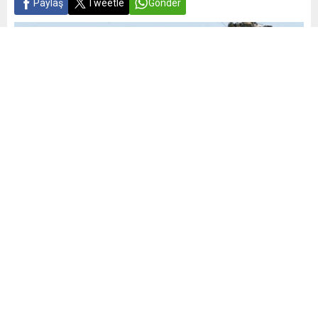
Paylaş
Tweetle
Gönder
Yayınlama: 21.12.2025
A
A
+
-
0
Siyasi, stratejik ve ekonomik gerilimler, ülkeleri savunma
bütçelerini artırmaya yöneltti. Birçok devlet, bütçesinin
önemli bir bölümünü askeri alana ayırarak ordularını