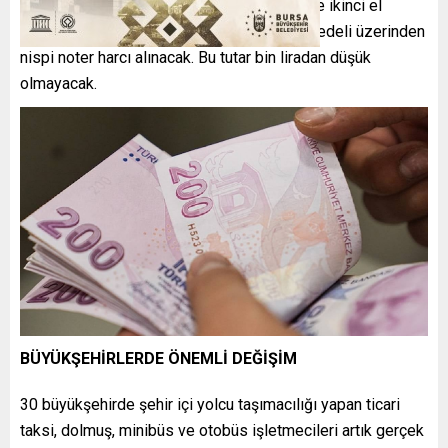
yeni bir harç uygulaması başlayacak. Sıfır ve ikinci el
araçların satış ve devir işlemlerinde satış bedeli üzerinden
nispi noter harcı alınacak. Bu tutar bin liradan düşük
olmayacak.
BÜYÜKŞEHİRLERDE ÖNEMLİ DEĞİŞİM
30 büyükşehirde şehir içi yolcu taşımacılığı yapan ticari
taksi, dolmuş, minibüs ve otobüs işletmecileri artık gerçek