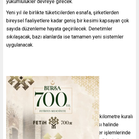
yükümlülükler devreye girecek.
Yeni yıl ile birlikte tüketicilerden esnafa, şirketlerden
bireysel faaliyetlere kadar geniş bir kesimi kapsayan çok
sayıda düzenleme hayata geçirilecek. Denetimler
sıkılaşacak, bazı alanlarda ise tamamen yeni sistemler
uygulanacak.
ARAÇ ALIM SATIMINDA YENİ DÖNEM
İkinci el araç satışında uygulanan 6 ay 6 bin kilometre kuralı
ile ilan kısıtlaması, uzatma kararı alınmaması halinde
yılbaşında sona erecek. Bunun yanı sıra noter işlemlerinde