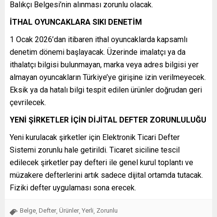
Balıkçı Belgesi’nin alınması zorunlu olacak.
İTHAL OYUNCAKLARA SIKI DENETİM
1 Ocak 2026’dan itibaren ithal oyuncaklarda kapsamlı
denetim dönemi başlayacak. Üzerinde imalatçı ya da
ithalatçı bilgisi bulunmayan, marka veya adres bilgisi yer
almayan oyuncakların Türkiye’ye girişine izin verilmeyecek.
Eksik ya da hatalı bilgi tespit edilen ürünler doğrudan geri
çevrilecek.
YENİ ŞİRKETLER İÇİN DİJİTAL DEFTER ZORUNLULUĞU
Yeni kurulacak şirketler için Elektronik Ticari Defter
Sistemi zorunlu hale getirildi. Ticaret siciline tescil
edilecek şirketler pay defteri ile genel kurul toplantı ve
müzakere defterlerini artık sadece dijital ortamda tutacak.
Fiziki defter uygulaması sona erecek.
Belge
Defter
Ürünler
Yerli
Zorunlu
,
,
,
,