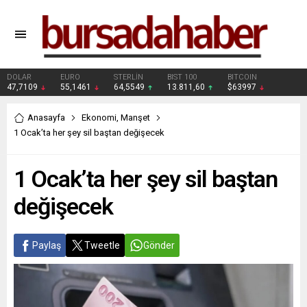
DOLAR
EURO
STERLİN
BIST 100
BITCOIN
47,7109
55,1461
64,5549
13.811,60
$63997
Anasayfa
Ekonomi
,
Manşet
1 Ocak’ta her şey sil baştan değişecek
1 Ocak’ta her şey sil baştan
değişecek
Paylaş
Tweetle
Gönder