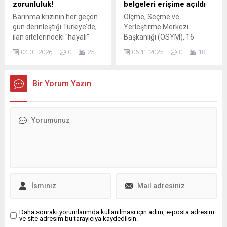
zorunluluk!
belgeleri erişime açıldı
Barınma krizinin her geçen
Ölçme, Seçme ve
gün derinleştiği Türkiye’de,
Yerleştirme Merkezi
ilan sitelerindeki "hayali"
Başkanlığı (ÖSYM), 16
konutlar ve kapora
Kasım 2025 tarihinde
04.01.2026
0
25
06.11.2025
0
18
tuzaklarına karşı yeni
gerçekleştirilecek olan
sisteme geçiliyor. Ticaret
Yabancı Dil Bilgisi Seviye
Bakanlığı, daha önce
Tespit Sınavı'na (2025-
Bir Yorum Yazın
otomobil ve iş yeri ilanları
YDS/2) katılacak adaylara
için hayata geçirdiği
yönelik önemli bir duyuru
"Elektronik İlan ...
yayımladı. ÖSYM'nin
internet sitesinde yer ...
Daha sonraki yorumlarımda kullanılması için adım, e-posta adresim
ve site adresim bu tarayıcıya kaydedilsin.