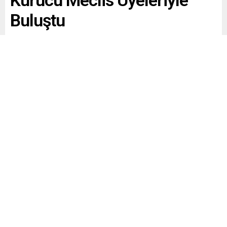
Kurucu Meclis Üyeleriyle
Buluştu
Paylaş
Tweetle
Gönder
Yayınlama: 28.06.2026
A
A
+
-
0