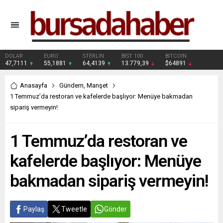
DOLAR
EURO
STERLİN
BIST 100
BITCOIN
47,7111
55,1881
64,4139
13.779,39
$64891
Anasayfa
Gündem
,
Manşet
1 Temmuz’da restoran ve kafelerde başlıyor: Menüye bakmadan
sipariş vermeyin!
1 Temmuz’da restoran ve
kafelerde başlıyor: Menüye
bakmadan sipariş vermeyin!
Paylaş
Tweetle
Gönder