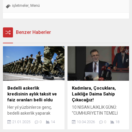
işletmeler
Menü
,
Benzer Haberler
Bedelli askerlik
Kadınlara, Çocuklara,
kredisinin aylık taksit ve
Laikliğe Daima Sahip
faiz oranları belli oldu
Çıkacağız!
Her yıl yüzbinlerce genç,
10 NİSAN LAİKLİK GÜNÜ:
bedelli askerlik yaparak
“CUMHURİYETİN TEMELİ
askerliğini yerine getiriyor.
LAİKLİKTİR” Atatürkçü
21.01.2025
0
14
10.04.2026
0
18
2025 yılı için bedelli askerlik
Düşünce Derneği Bursa
ücretinin açıklanmasıyla
Şubesi, 10 Nisan Laiklik Günü