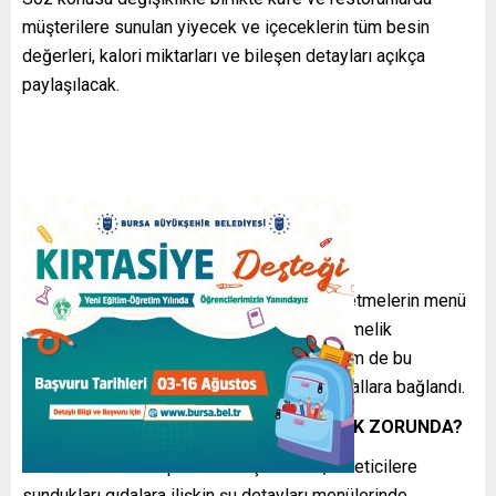
müşterilere sunulan yiyecek ve içeceklerin tüm besin
değerleri, kalori miktarları ve bileşen detayları açıkça
paylaşılacak.
Yeni düzenleme, gıda sektöründeki tüm işletmelerin menü
standartlarını yeniden şekillendiriyor. Yönetmelik
kapsamında hem zorunlu tutulan bilgiler hem de bu
bilgilerin tüketiciye sunulma yöntemleri kurallara bağlandı.
MENÜLERDE HANGİ BİLGİLER YER ALMAK ZORUNDA?
Yeni düzenleme kapsamında işletmeler, tüketicilere
sundukları gıdalara ilişkin şu detayları menülerinde