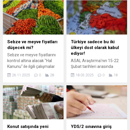
birlikte, pek çok kişi bu
dolayısıyla yayımladığı
ödemeyi
kapsamlı basın bildirisiyle
gerçekleştirebilmek adına
kamuoyuna önemli mesajlar
kredi çekmeyi planlıyor. Peki,
verdi. Şube Başkanı Gürhan
bedelli askerlik için kredi
Akdoğan imzasıyla
kullanmak mümkün mü?
paylaşılan açıklamada,
Kredi faiz oranları ne kadar?
laikliğin Türkiye
Sebze ve meyve fiyatları
Türkiye sadece bu iki
Bedelli askerlik kredisinin
Cumhuriyeti’nin varlık temeli
düşecek mi?
ülkeyi dost olarak kabul
geri ödeme şartları nasıl
olduğu vurgulandı.
ediyor!
Sebze ve meyve fiyatlarını
şekilleniyor? İşte...
“Cumhuriyetin İki Temel
kontrol altına alacak "Hal
ASAL Araştırma'nın 15-22
Dayanağı: Kadın ve Laiklik”
Kanunu" ile ilgili çalışmalar
Şubat tarihleri arasında
Bildiride, Cumhuriyet’in iki
hızlandı. Aracıları ortadan
yaptığı ve katılımcılara,
ana...
26.11.2025
0
28
18.03.2025
0
18
kaldıracak ve fiyat istikrarını
"Türkiye'ye kim dost, kim
sağlayacak düzenlemenin
düşman?" sorusunun
yılbaşında Meclis'e gelmesi
yöneltildiği anketinin
planlanıyor. Yasa tasarısı ile
sonuçlarını kamuoyu ile
4 önemli düzenleme hayata
paylaşıldı. Araştırmanın
geçecek. İşte detaylar...
bulguları ise dikkat çekti.
Konut satışında yeni
YDS/2 sınavına giriş