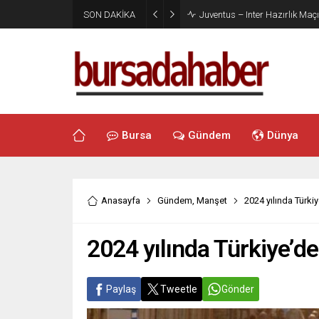
SON DAKİKA
Juventus – Inter Hazırlık Maçı
Bursa
Gündem
Dünya
Anasayfa
Gündem
,
Manşet
2024 yılında Türkiy
2024 yılında Türkiye’de
Paylaş
Tweetle
Gönder