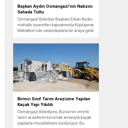
Başkan Aydın Osmangazi’nin Nabzını
Sahada Tuttu
Osmangazi Belediye Başkanı Erkan Aydın,
mahalle ziyaretleri kapsamında Küplüpınar
Mahallesi’nde vatandaşlarla bir araya geldi.
Vatandaşların görüş, talep ve önerilerini
yerinde dinleyen Başkan Aydın, esnafı da
gezerek hayırlı işler temennisinde bulundu.
Göreve geldiği günden bu yana
vatandaşlarla güçlü ve doğrudan iletişim
kurmaya öncelik veren Osmangazi
Belediye Başkanı Erkan Aydın, sosyal
belediyecilik...
Birinci Sınıf Tarım Arazisine Yapılan
Kaçak Yapı Yıkıldı
Osmangazi Belediyesi, Bursa’nın verimli
tarım arazilerini korumak amacıyla kaçak
yapılarla mücadelesini sürdürüyor. Bu