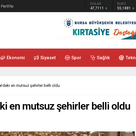
GRAM ALTIN
DOLAR
EURO
 Perth’te
6.660,55
47,7111
55,1881
Ekonomi
Siyaset
Spor
Sağlık
Tekn
e’deki en mutsuz şehirler belli oldu
ki en mutsuz şehirler belli oldu