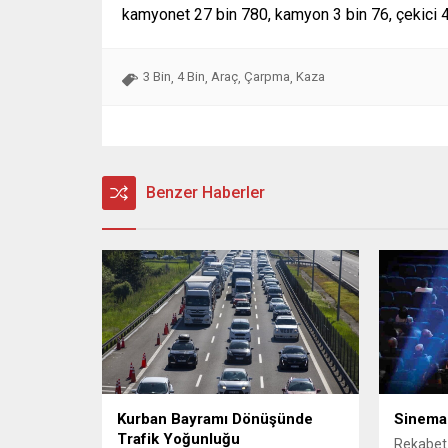
kamyonet 27 bin 780, kamyon 3 bin 76, çekici 4 
3 Bin
4 Bin
Araç
Çarpma
Kaza
,
,
,
,
Benzer Haberler
Kurban Bayramı Dönüşünde
Sinema
Trafik Yoğunluğu
Rekabet