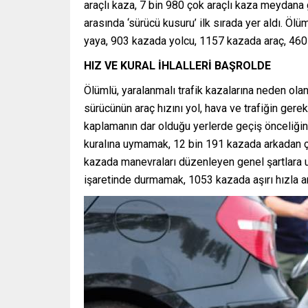
araçlı kaza, 7 bin 980 çok araçlı kaza meydana g
arasında ‘sürücü kusuru’ ilk sırada yer aldı. Ö
yaya, 903 kazada yolcu, 1157 kazada araç, 460 k
HIZ VE KURAL İHLALLERİ BAŞROLDE
Ölümlü, yaralanmalı trafik kazalarına neden ola
sürücünün araç hızını yol, hava ve trafiğin ger
kaplamanın dar olduğu yerlerde geçiş önceliği
kuralına uymamak, 12 bin 191 kazada arkadan 
kazada manevraları düzenleyen genel şartlara u
işaretinde durmamak, 1053 kazada aşırı hızla a