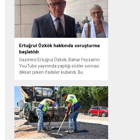
sayılması ve meclis içindeki yönlendirmeler
kamuoyunda tepkilere yol açtı. Seçim
sürecinde yaşanan gelişmeler, parti
grupları arasındaki gerilimi artırdı. CHP’nin...
Ertuğrul Özkök hakkında soruşturma
başlatıldı
Gazeteci Ertuğrul Özkök, Bahar Feyzan’ın
YouTube yayınında yaptığı sözler sonrası
dikkat çeken ifadeler kullandı. Bu
açıklamalar üzerine İstanbul Cumhuriyet
Başsavcılığı tarafından Özkök hakkında
‘Cumhurbaşkanına hakaret’ suçundan
re’sen soruşturma başlatıldı. Özkök,
hakkındaki soruşturma kapsamında
Çağlayan’daki İstanbul Adalet Sarayı’na
giderek savcılığa ifade verdi. İfadesinin
ardından adliyeden ayrıldığı bildirildi.
Programdaki sözleri ve savunması...