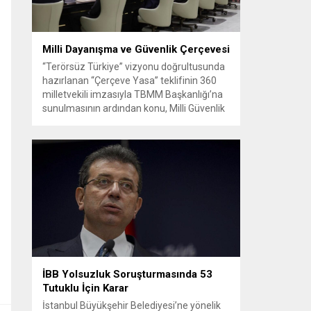
Milli Dayanışma ve Güvenlik Çerçevesi
“Terörsüz Türkiye” vizyonu doğrultusunda
hazırlanan “Çerçeve Yasa” teklifinin 360
milletvekili imzasıyla TBMM Başkanlığı’na
sunulmasının ardından konu, Milli Güvenlik
Kurulu (MGK) toplantısında ele alınmıştır.
Toplantı sonrası yayımlanan sekiz
maddelik bildiri, ülke güvenliği ve bölgesel
gelişmelere dair değerlendirmeleri
içermektedir. Yaklaşık 2 saat 15 dakika
süren oturumun sonuç metninde; terörle
mücadele, bölgesel istikrar,...
İBB Yolsuzluk Soruşturmasında 53
Tutuklu İçin Karar
İstanbul Büyükşehir Belediyesi’ne yönelik