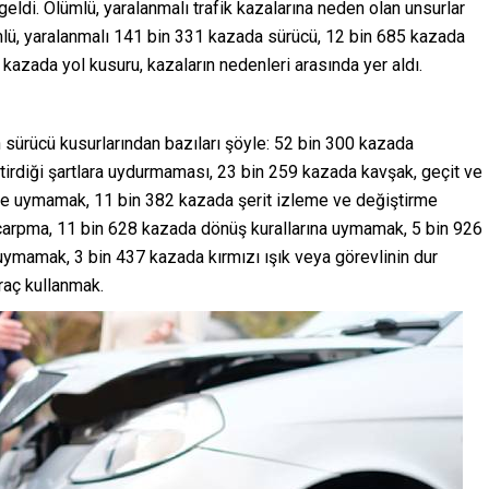
eldi. Ölümlü, yaralanmalı trafik kazalarına neden olan unsurlar
lümlü, yaralanmalı 141 bin 331 kazada sürücü, 12 bin 685 kazada
azada yol kusuru, kazaların nedenleri arasında yer aldı.
n sürücü kusurlarından bazıları şöyle: 52 bin 300 kazada
ektirdiği şartlara uydurmaması, 23 bin 259 kazada kavşak, geçit ve
ne uymamak, 11 bin 382 kazada şerit izleme ve değiştirme
çarpma, 11 bin 628 kazada dönüş kurallarına uymamak, 5 bin 926
ymamak, 3 bin 437 kazada kırmızı ışık veya görevlinin dur
raç kullanmak.