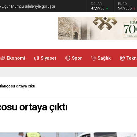
GRAM ALTIN
DOLAR
EURO
e Uğur Mumcu aileleriyle görüştü
6.465,12
47,5935
54,9385
Ekonomi
Siyaset
Spor
Sağlık
Tekn
ilançosu ortaya çıktı
çosu ortaya çıktı