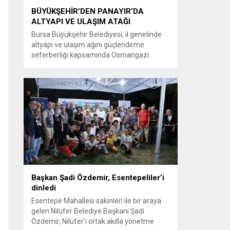
BÜYÜKŞEHİR’DEN PANAYIR’DA
ALTYAPI VE ULAŞIM ATAĞI
Bursa Büyükşehir Belediyesi, il genelinde
altyapı ve ulaşım ağını güçlendirme
seferberliği kapsamında Osmangazi
ilçesine bağlı Panayır Mahallesi 3’üncü
Pınar Caddesi’nde çalışmalara hız verdi.
Büyükşehir Belediyesi, BUSKİ Genel
Müdürlüğü ve Ulaşım Dairesi Başkanlığı
koordinasyonuyla Osmangazi ilçesine bağlı
Panayır Mahallesi 3’üncü Pınar
Caddesi’nde altyapı ve üstyapıyı yenileme
çalışmalarında sona yaklaştı. Bölgenin en...
Başkan Şadi Özdemir, Esentepeliler’i
dinledi
Esentepe Mahallesi sakinleri ile bir araya
gelen Nilüfer Belediye Başkanı Şadi
Özdemir, Nilüfer’i ortak akılla yönetme