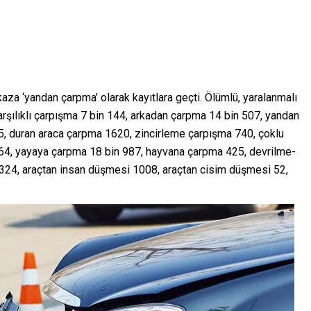
kaza ‘yandan çarpma’ olarak kayıtlara geçti. Ölümlü, yaralanmalı
Karşılıklı çarpışma 7 bin 144, arkadan çarpma 14 bin 507, yandan
5, duran araca çarpma 1620, zincirleme çarpışma 740, çoklu
764, yayaya çarpma 18 bin 987, hayvana çarpma 425, devrilme-
 324, araçtan insan düşmesi 1008, araçtan cisim düşmesi 52,