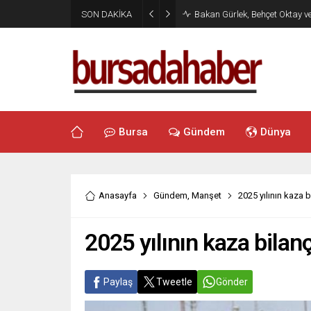
SON DAKİKA
Bakan Gürlek, Behçet Oktay v
Bursa
Gündem
Dünya
Anasayfa
Gündem
,
Manşet
2025 yılının kaza b
2025 yılının kaza bilan
Paylaş
Tweetle
Gönder