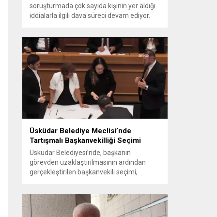
soruşturmada çok sayıda kişinin yer aldığı
iddialarla ilgili dava süreci devam ediyor.
Mahkeme, savcının görüşünü aldıktan
sonra sanıkların tutukluluk hallerini ayrı ayrı
değerlendirdi. İnceleme sonucunda,
aralarında Ekrem İmamoğlu’nun da
bulunduğu 53 tutuklu hakkında tutukluluk
hallerinin sürdürülmesine karar verildi.
İddialar ve değerlendirilen talepler
Soruşturma kapsamında sanıklara
yöneltilen...
Üsküdar Belediye Meclisi’nde
Tartışmalı Başkanvekilliği Seçimi
Üsküdar Belediyesi’nde, başkanın
görevden uzaklaştırılmasının ardından
gerçekleştirilen başkanvekili seçimi,
tartışmalı ve hukuki itirazlara konu olacak
uygulamalarla gündeme geldi. Yapılan
oylamada usul ve gizlilikle ilgili ciddi iddialar
ortaya atıldı; bazı oyların geçersiz