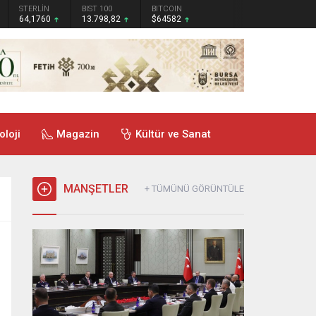
STERLİN
BIST 100
BITCOIN
64,1760
13.798,82
$64582
oloji
Magazin
Kültür ve Sanat
MANŞETLER
+ TÜMÜNÜ GÖRÜNTÜLE