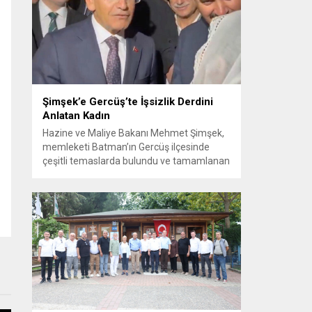
Görüşme sırasında İyi Parti ile MHP
milletvekilleri arasında söz düellosu
başladı; taraflar birbirlerini sert ifadelerle
eleştirdi. Tartışma...
Şimşek’e Gercüş’te İşsizlik Derdini
Anlatan Kadın
Hazine ve Maliye Bakanı Mehmet Şimşek,
memleketi Batman’ın Gercüş ilçesinde
çeşitli temaslarda bulundu ve tamamlanan
projelerin açılış törenlerine katıldı. Ziyareti
sırasında, bölge sakinleriyle sohbet ettiği
esnada bir yaşlı kadının çocuklarının
işsizliğine dair yakınmasını dinledi. Kadının
dertlerini Kürtçe olarak doğrudan Bakan
Şimşek’e aktarması, orada bulunanların
ilgisini çekti. Şimşek ise samimi bir...