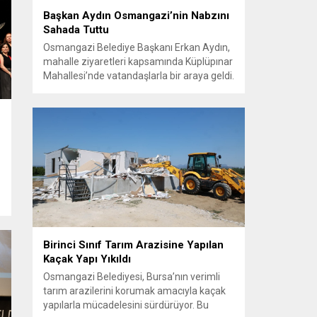
Başkan Aydın Osmangazi’nin Nabzını
Sahada Tuttu
Osmangazi Belediye Başkanı Erkan Aydın,
mahalle ziyaretleri kapsamında Küplüpınar
Mahallesi’nde vatandaşlarla bir araya geldi.
Vatandaşların görüş, talep ve önerilerini
yerinde dinleyen Başkan Aydın, esnafı da
gezerek hayırlı işler temennisinde bulundu.
Göreve geldiği günden bu yana
vatandaşlarla güçlü ve doğrudan iletişim
kurmaya öncelik veren Osmangazi
Belediye Başkanı Erkan Aydın, sosyal
belediyecilik...
Birinci Sınıf Tarım Arazisine Yapılan
Kaçak Yapı Yıkıldı
Osmangazi Belediyesi, Bursa’nın verimli
tarım arazilerini korumak amacıyla kaçak
yapılarla mücadelesini sürdürüyor. Bu