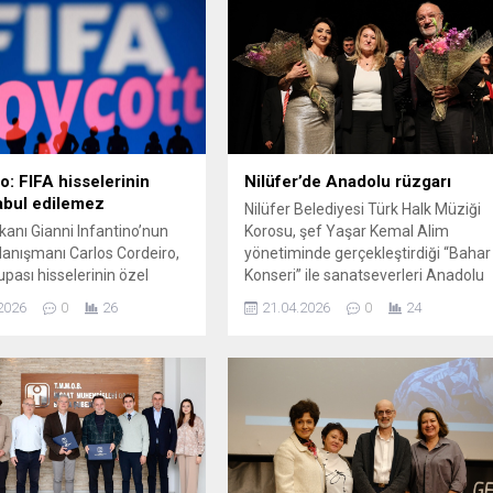
o: FIFA hisselerinin
Nilüfer’de Anadolu rüzgarı
kabul edilemez
Nilüfer Belediyesi Türk Halk Müziği
kanı Gianni Infantino’nun
Korosu, şef Yaşar Kemal Alim
danışmanı Carlos Cordeiro,
yönetiminde gerçekleştirdiği “Bahar
pası hisselerinin özel
Konseri” ile sanatseverleri Anadolu
ılara açılmasına karşı
yolculuğuna çıkardı. Nilüfer
2026
0
26
21.04.2026
0
24
örevinden istifa etti.
Belediyesi Türk Halk Müziği Korosu,
Sky News aracılığıyla
“Bahar Konseri”nde sahne aldı.
Cordeiro, önerinin FIFA’nın
Nâzım Hikmet Kültürevi’nde
ni tehlikeye atacağını
düzenlenen ve Türk halk müziğinin
Cordeiro, beş yıldır
en sevilen ezgilerinin seslendirildiği
o’ya danışmanlık yaptığını
geceye, sanatseverler yoğun ilgi
k, bu planın
gösterdi. Şef Yaşar Kemal Alim’in...
masında rolü olmadığını