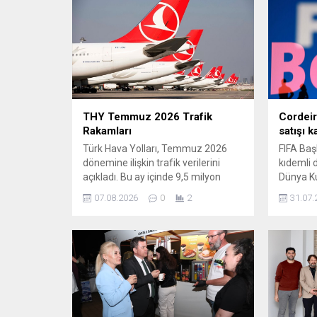
THY Temmuz 2026 Trafik
Cordeir
Rakamları
satışı 
Türk Hava Yolları, Temmuz 2026
FIFA Baş
dönemine ilişkin trafik verilerini
kıdemli 
açıkladı. Bu ay içinde 9,5 milyon
Dünya Ku
yolcuya hizmet verildi ve filodaki
yatırımc
07.08.2026
0
2
31.07.
uçak sayısı 563’e yükseldi. Şirketten
çıkarak g
yapılan açıklamada, kapasitenin
Kararını 
etkin yönetimi sayesinde Temmuz
duyuran 
ayı için tarihin en yüksek doluluk
geleceği
oranı olan %86,5 seviyesine
belirtti. 
ulaşıldığı belirtildi. Ayrıca
Infantin
zamanında kalkış oranı geçen yılın...
belirtere
hazırlan