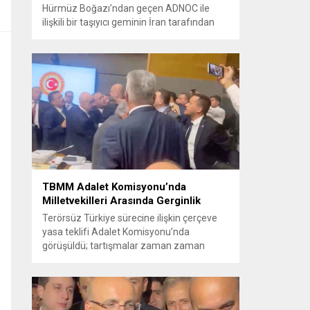
Hürmüz Boğazı’ndan geçen ADNOC ile
ilişkili bir taşıyıcı geminin İran tarafından
füze saldırısına uğradığını duyurdu.
Yetkililer olayın kontrol altına alındığını
bildirirken saldırıyı kınadı ve Tahran’ı
korsanlıkla suçladı. WAM ajansının
aktardığı ilk açıklamada, ADNOC’a ait bir
geminin sabah saatlerinde hedef alındığı
belirtildi; ilerleyen dakikalarda ise BAE...
TBMM Adalet Komisyonu’nda
Milletvekilleri Arasında Gerginlik
Terörsüz Türkiye sürecine ilişkin çerçeve
yasa teklifi Adalet Komisyonu’nda
görüşüldü; tartışmalar zaman zaman
yükseldi ve oturum kısa süreliğine kesintiye
uğradı. Komisyon çalışmalarında kimi
milletvekilleri arasında sözlü gerilim
yaşandı, daha sonra fiziksel arbede çıktı.