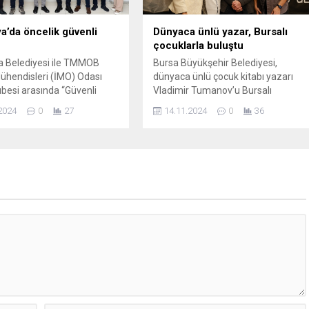
 ve istifa gerekçesini şu
çıkladı:...
’da öncelik güvenli
Dünyaca ünlü yazar, Bursalı
çocuklarla buluştu
 Belediyesi ile TMMOB
Bursa Büyükşehir Belediyesi,
ühendisleri (İMO) Odası
dünyaca ünlü çocuk kitabı yazarı
besi arasında “Güvenli
Vladimir Tumanov’u Bursalı
enli Yaşam” işbirliği
çocuklarla buluşturdu. Bursa’nın
2024
0
27
14.11.2024
0
36
ü imzalandı. Protokol
kültür ve sanat hayatına değer
da yapısal projeler İMO
katan çalışmaları sürdüren Bursa
an kontrol edilecek.
Büyükşehir Belediyesi, çocuk
’yı deprem başta olmak
okurlar için hayal dolu bir dünyanın
ası doğal afetlere karşı
kapılarını açıyor. Kültür ve Sosyal
 ve güvenli bir kent haline
İşler Dairesi Başkanlığı tarafından
için çalışmalarını bilimin
birbirinden kıymetli yerli ve yabancı
a sürdüren Mudanya
yazarları Bursalı çocuklarla
i, yapısal...
buluşturmak...