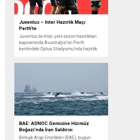
Juventus – Inter Hazırlık Maçı
Perth’te
Juventus ile Inter, yeni sezon hazırlıkları
kapsamında Avustralya’nın Perth
kentindeki Optus Stadyumu’nda hazırlık
maçında karşılaştı. Her iki teknik direktör de
transferlerin takıma uyumunu ve
oyuncuların fiziksel durumunu
değerlendirmek için bu mücadeleyi kritik
bir prova olarak kullandı. Karşılaşmada iki
Türk futbolcu sahada yer aldı: Juventus’ta
Kenan Yıldız ilk 11’de görev alırken,...
BAE: ADNOC Gemisine Hürmüz
Boğazı’nda İran Saldırısı
Birleşik Arap Emirlikleri (BAE), bugün