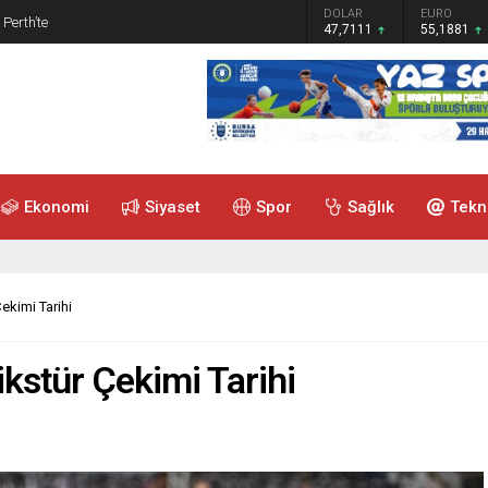
GRAM ALTIN
DOLAR
EURO
 Perth’te
6.660,55
47,7111
55,1881
Ekonomi
Siyaset
Spor
Sağlık
Tekn
ekimi Tarihi
kstür Çekimi Tarihi