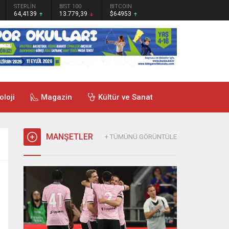
STERLİN
BIST 100
BITCOIN
64,4139
13.779,39
$64953
oloji
Magazin
Kültür ve Sanat
MANŞETLER
+ TÜMÜNÜ GÖRÜNTÜLE