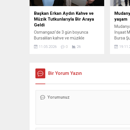
vurguladı
sözlerle a
Başkan Erkan Aydın Kahve ve
Mudanya
Müzik Tutkunlarıyla Bir Araya
yaşam
Geldi
Mudanya
Osmangazi’de 3 gün boyunca
İnşaat M
Bursalıları kahve ve müzikle
Bursa Şu
buluşturan Bursa Kahve Festivali’ni
Kent, Güv
11.05.2026
0
26
19.11.
ziyaret eden Osmangazi Belediye
protokol
Başkanı Erkan Aydın, vatandaşlarla
kapsamın
sohbet ederek kahve tadımları
tarafınd
yaptı. Etkinlik kapsamında sahne
Mudanya
alan Can Bonomo ile de bir araya
Bir Yorum Yazın
üzere ol
gelen Başkan Aydın, ünlü sanatçıya
dayanıklı
Bursaspor atkısı hediye etti.
getirmek 
Osmangazi Belediyespor’un
ışığınd
katkıları ve Opus FS...
Belediyes