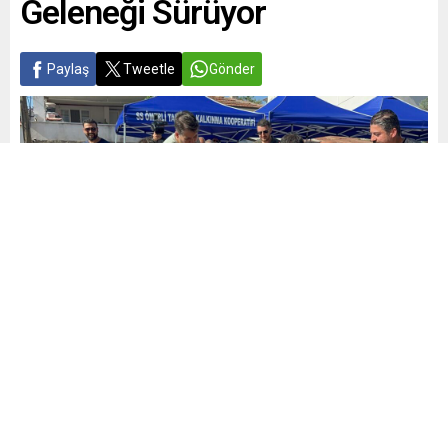
Geleneği Sürüyor
Paylaş
Tweetle
Gönder
Yayınlama: 29.06.2026
A
A
+
-
0