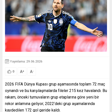
Yayınlama: 29.06.2026
A
A
+
-
0
2026 FIFA Dünya Kupası grup aşamasında toplam 72 maç
oynandı ve bu karşılaşmalarda fileler 215 kez havalandı. Bu
rakam, önceki turnuvaların grup etaplarına göre yeni bir
rekor anlamına geliyor; 2022’deki grup aşamalarında
kaydedilen 172 gol geride kaldı.