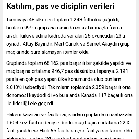
Katılım, pas ve disiplin verileri
Turnuvaya 48 ülkeden toplam 1.248 futbolcu çağrıldı;
bunların 999’u grup aşamasında en az bir maçta forma
giydi. Türkiye adına kadroda yer alan 26 oyuncudan 23’ü
oynadı; Altay Bayındır, Mert Günok ve Samet Akaydin grup
maçlarında süre alamayan isimler oldu.
Gruplarda toplam 68.162 pas başarılı bir şekilde yapıldı ve
maç başına ortalama 946,7 pas düşürüldü. İspanya, 2.191
pasla en çok pas yapan ülke konumunda olup bunların
2.013’ü isabetliydi. Takımların toplamda 2.359 başarılı orta
denemesi kaydedildi ve bu alanda Kanada 117 başarılı orta
ile liderliği ele geçirdi.
Hakem kararları ve fauller açısından gruplarda müsabakalar
1.604 kez faul nedeniyle durdu; maç başına ortalama 22,3
faul görüldü ve Haiti 55 faulle en çok faul yapan takım oldu.
Hakemler toplam 180 sarı kart gösterirken, maç başına