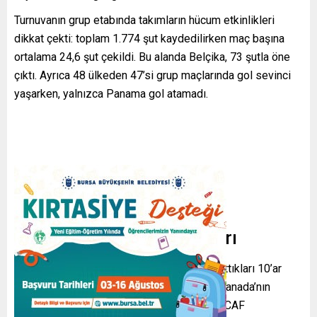
Turnuvanın grup etabında takımların hücum etkinlikleri
dikkat çekti: toplam 1.774 şut kaydedilirken maç başına
ortalama 24,6 şut çekildi. Bu alanda Belçika, 73 şutla öne
çıktı. Ayrıca 48 ülkeden 47’si grup maçlarında gol sevinci
yaşarken, yalnızca Panama gol atamadı.
Takım ve oyuncu başarıları
Fransa, Almanya ve Hollanda
gruplarda attıkları 10’ar
golle en üretken ekipler arasında yer aldı. Kanada’nın
Katar’ı 6-0 mağlup ettiği mücadele, CONCACAF