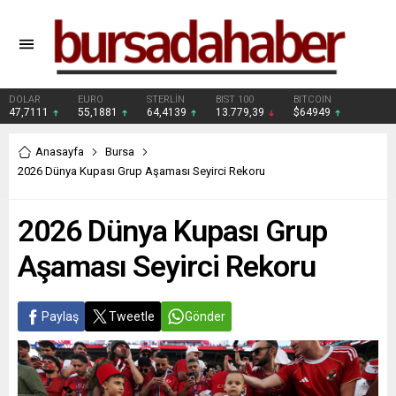
DOLAR
EURO
STERLİN
BIST 100
BITCOIN
47,7111
55,1881
64,4139
13.779,39
$64949
Anasayfa
Bursa
2026 Dünya Kupası Grup Aşaması Seyirci Rekoru
2026 Dünya Kupası Grup
Aşaması Seyirci Rekoru
Paylaş
Tweetle
Gönder