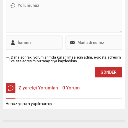
kalabalık sofralarda oruç
Nazım Hikmet Kültürevi’nde
açarak yaşamaya özen
düzenlediği “Benzersiz
gösteren Osmangazi
Şarkılar” başlıklı konserle
Belediye Başkanı Erkan
izleyici karşısına çıktı. Şef
Aydın, belediye meclis
Filiz Başıbüyük
üyeleri, muhtarlar ve
yönetimindeki koronun
belediye meclisinde grubu...
sahne aldığı geceye
sanatseverler yoğun ilgi
gösterdi. Konseri...
Daha sonraki yorumlarımda kullanılması için adım, e-posta adresim
ve site adresim bu tarayıcıya kaydedilsin.
Ziyaretçi Yorumları - 0 Yorum
Henüz yorum yapılmamış.