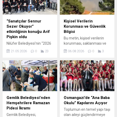
“Sanatçılar Sennur
Kişisel Verilerin
Sezer Okuyor”
Korunması ve Güvenlik
etkinliğinin konuğu Arif
Bilgisi
Pişkin oldu
Bu metin, kişisel verilerin
Nilüfer Belediyesi’nin “2026
korunması, saklanması ve
Yılın Yazarı: Sennur Sezer”
işlenmesine dair temel
21.05.2026
0
23
06.08.2026
0
3
etkinlikleri kapsamında
bilgileri sade bir dille açıklar.
düzenlediği “Sanatçılar
Okuyucuların hangi verilerin
Sennur Sezer Okuyor”
toplandığını, verilerin nasıl
buluşmalarının konuğu
kullanıldığını ve hangi
oyuncu Arif Pişkin oldu.
haklara sahip olduklarını
Pişkin, gün boyu süren
anlamaları amaçlanmıştır.
etkinliklerde hem
Veri işleme süreçleri; hukuki
öğrencilerle hem de fabrika
dayanaklar, verilerin
çalışanlarıyla bir araya
aktarımı ve saklama süreleri
Gemlik Belediyesi’nden
Osmangazi’de “Ana Baba
gelerek usta şairin şiirlerini
gibi konuları kapsar. Ayrıca
Hemşehrilere Ramazan
Okulu” Kapılarını Açıyor
seslendirdi. Nilüfer
güvenlik önlemleri ve veri
Pidesi İkramı
Toplumun en temel yapı taşı
Belediyesi, 2026 Yılın Yazarı
ihlali durumunda
Gemlik Belediyesi,
olan aileyi güçlendirmeye
etkinlikleri kapsamında
uygulanacak...