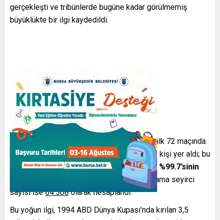
gerçekleşti ve tribünlerde bugüne kadar görülmemiş
büyüklükte bir ilgi kaydedildi.
Rekor ve Katılım Verileri
Rekor seviyede seyirci sayısı
turnuvanın ilk 72 maçında
elde edildi. Stadyumlarda toplam 4.644.549 kişi yer aldı; bu
rakam mevcut koltuk kapasitesinin yaklaşık
%99.7’sinin
dolduğu
anlamına geliyor. Maç başına ortalama seyirci
sayısı ise
64.508
olarak hesaplandı.
Bu yoğun ilgi, 1994 ABD Dünya Kupası’nda kırılan 3,5