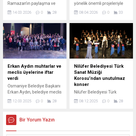
Ramazan’ın paylaşma ve
yönelik önemli projeleriyle
edebiyat dünyasının önemli
dayanışma ruhunu ilçe
dikkat çeken Osmangazi
isimlerini toplumun...
14.03.2026
0
28
08.04.2026
0
33
halkıyla buluşturmaya
Belediyesi, yeni ve kapsamlı
devam ediyor. Bu kapsamda
bir eğitim programını daha
Gemlik Meydanı’nda
hayata geçiriyor. “Güçlü Aile
gerçekleştirilen etkinlikte,
Sağlıklı Toplum” mottosuyla
Gemlik Belediye Başkanı
hazırlanan Ana Baba Okulu,
Şükrü Deviren ve belediye
ebeveynlere rehberlik
ekipleri vatandaşlara
edecek ve aile içi iletişimi
Ramazan pideleri ikram etti.
daha sağlam temellere
Başkan Deviren Ramazan
oturtacak zengin içeriğiyle
Erkan Aydın muhtarlar ve
Nilüfer Belediyesi Türk
ayının bereketini birlikte
kapılarını açıyor. Osmangazi
meclis üyelerine iftar
Sanat Müziği
paylaşmanın mutluluğunu
Belediyesi...
verdi
Korosu’ndan unutulmaz
yaşadığımız bu güzel günde,
konser
Osmaniye Belediye Başkanı
dayanışma ve kardeşlik
Erkan Aydın, belediye meclis
Nilüfer Belediyesi Türk
duygularımızı
üyeleri, muhtarlar ve
Sanat Müziği Korosu, Şef
güçlendirmeye devam
12.03.2025
0
28
08.12.2025
0
28
belediye meclisinde grubu
Filiz Başıbüyük yönetiminde
ediyoruz...
bulunan siyasi partilerin ilçe
verdiği “Benzersiz Şarkılar”
başkanları ile iftar
konseriyle sanatseverlere
Bir Yorum Yazın
yemeğinde bir araya geldi.
müzik dolu bir akşam
Ramazan ayının bereketini,
yaşattı. Nilüfer Belediyesi
birlik ve beraberliğini
Türk Sanat Müziği Korosu,