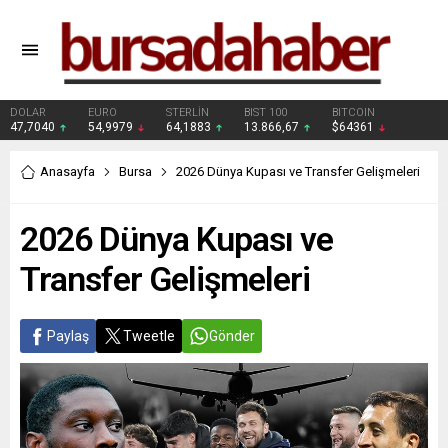
DOLAR
EURO
STERLİN
BIST 100
BITCOIN
47,7040
54,9979
64,1883
13.866,67
$64361
Anasayfa
Bursa
2026 Dünya Kupası ve Transfer Gelişmeleri
2026 Dünya Kupası ve
Transfer Gelişmeleri
Paylaş
Tweetle
Gönder