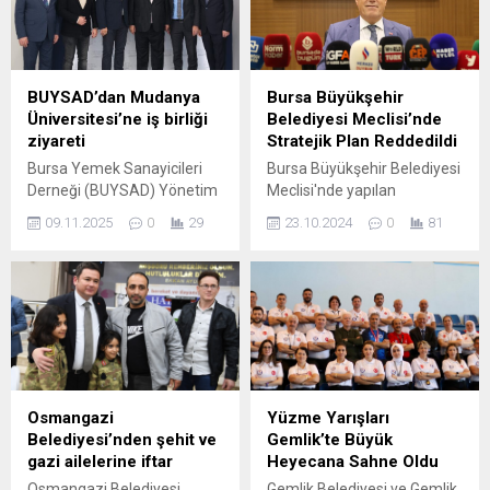
BUYSAD’dan Mudanya
Bursa Büyükşehir
Üniversitesi’ne iş birliği
Belediyesi Meclisi’nde
ziyareti
Stratejik Plan Reddedildi
Bursa Yemek Sanayicileri
Bursa Büyükşehir Belediyesi
Derneği (BUYSAD) Yönetim
Meclisi'nde yapılan
Kurulu, Bursa’nın ilk vakıf
oylamada stratejik plan
09.11.2025
0
29
23.10.2024
0
81
üniversitesi olan Mudanya
reddedildi. Bu karar,
Üniversitesi’ni ziyaret etti.
belediyenin gelecekteki
Ziyarette, endüstriyel
projelerini ve hizmetlerini
yemek sektörü ile eğitim
nasıl etkileyecek? Detaylar
kurumları arasında iş birliği
için haberimizi okuyun.
olanakları masaya yatırıldı.
Sektörün geleceğine yatırım
BUYSAD Başkanı Abidin
Şakir Özen, ziyaretin
Osmangazi
Yüzme Yarışları
amacının nitelikli insan
Belediyesi’nden şehit ve
Gemlik’te Büyük
kaynağının geliştirilmesi ve
gazi ailelerine iftar
Heyecana Sahne Oldu
akademik bilgiyle sektör
Osmangazi Belediyesi,
Gemlik Belediyesi ve Gemlik