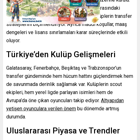
Genç yetenekler
ile deneyimli oyuncular arasındaki
denge sağlanmaya çalışılıyor; bu durum kulüplerin transfer
stratejilerini biçimlendiriyor. Ayrıca maddi koşullar, maaş
dengeleri ve lisans sınırlamaları karar süreçlerinde etkili
oluyor.
Türkiye’den Kulüp Gelişmeleri
Galatasaray, Fenerbahçe, Beşiktaş ve Trabzonspor’un
transfer gündeminde hem hücum hattını güçlendirmek hem
de savunmada derinlik sağlamak var. Kulüplerin scout
ekipleri, hem yerel ligde parlayan isimleri hem de
Avrupa’da öne çıkan oyuncuları takip ediyor.
Altyapıdan
yetişen oyunculara verilen önem
bu dönemde artmış
durumda.
Uluslararası Piyasa ve Trendler