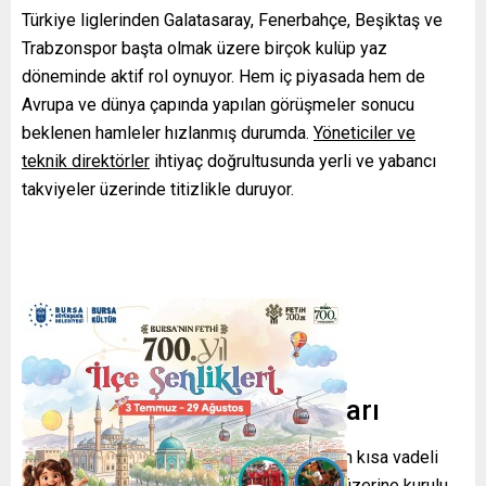
Türkiye liglerinden Galatasaray, Fenerbahçe, Beşiktaş ve
Trabzonspor başta olmak üzere birçok kulüp yaz
döneminde aktif rol oynuyor. Hem iç piyasada hem de
Avrupa ve dünya çapında yapılan görüşmeler sonucu
beklenen hamleler hızlanmış durumda.
Yöneticiler ve
teknik direktörler
ihtiyaç doğrultusunda yerli ve yabancı
takviyeler üzerinde titizlikle duruyor.
Öne Çıkan Transfer Konuları
Genel olarak, büyük takımların hedefleri hem kısa vadeli
başarı hem de uzun vadeli sürdürülebilirlik üzerine kurulu.