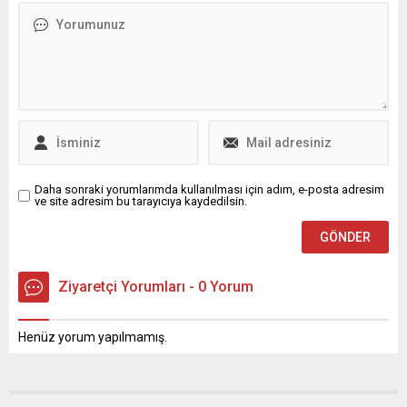
gelişmeleri aktaran NTV
plana çıkan Osmangazi
muhabiri Sibel Can,
Belediye Başkanı Erkan
başvurunun başlangıçta
Aydın, hayata geçirdiği
fiziksel olarak yapılmasının
projeyle yeni nesilleri
planlandığını ancak süreç
Bursasporlu yapmak için
içindeki gelişmeler
büyük mücadele veriyor.
nedeniyle dijital başvuru
Bursa’da yaşayan ve
yönteminin tercih edildiğini
hayatında hiç Bursaspor...
belirtti....
Daha sonraki yorumlarımda kullanılması için adım, e-posta adresim
ve site adresim bu tarayıcıya kaydedilsin.
Ziyaretçi Yorumları - 0 Yorum
Henüz yorum yapılmamış.