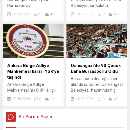
tecrübesinin buluşturulması
Ramazan ayı
Belediyespor Kulübü
olduğunu...
münasebetiyle şehit ve gazi
katkılarıyla, 17–18 Ocak
20.03.2025
0
47
19.01.2026
0
45
yakınlarını iftar sofrasında
2026 tarihlerinde Gemlik
buluşturdu. Osmangazi
Belediyesi Kapalı Yüzme
Belediyesi, tarafından
Havuzu’nda düzenlenen
Yakup Aktaş Kültür
Gilman Karadere Masterlar
Merkezi’nde şehit ve gazi
Yüzme Yarışları, yoğun
yakınlarına iftar programı
katılım ve coşkulu
düzenlendi. Osmangazi
atmosferiyle tamamlandı.
Belediye Başkanı Erkan
Organizasyona 6 kulüpten
Aydın, başkanlığında
toplam 80 sporcu katılırken;
Ankara Bölge Adliye
Osmangazi’de 90 Çocuk
düzenlenen iftar yemeğine
yarışmalar 25–34, 35–44,
Mahkemesi kararı YSK’ye
Daha Bursasporlu Oldu
Milli Eğitim ve Milli Savunma
45–54, 55–64 ve +65 yaş
taşındı
Bursaspor’a desteğini her
Eski Bakanı Turhan Tayan,
kategorilerinde
Ankara Bölge Adliye
alanda sürdüren Osmangazi
CHP Osmangazi İlçe
gerçekleştirildi. İki gün süren
Mahkemesi’nin CHP ile ilgili
Belediyesi, hayatında hiç
Başkanı Raşit Gürbüz,...
müsabakalarda sporcular...
verdiği mutlak butlan kararı,
maça gitmemiş çocukları
22.05.2026
0
12
26.01.2026
0
47
Yüksek Seçim Kurulu’na
Bursaspor maçına
taşındı. CHP, mahkeme
götürerek Yeşil Beyazlı
kararına itiraz ederek
renklere gönül vermelerini
Bir Yorum Yazın
başvurusunu dijital ortamda
sağlıyor. Bursaspor
sundu. YSK önündeki son
sevgisiyle her zaman ön