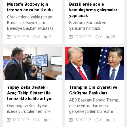
Mustafa Bozbey için
Bazı illerde acele
istenen ceza belli oldu
kamulaştırma çalışmaları
yapılacak
Görevinden uzaklaştırılan
Bursa eski Büyükşehir
Erzurum, Karabük ve
Belediye Başkanı Mustafa
Şanlıurfa'nın bazı
Bozbey için 402 yıla kadar
ilçelerindeki projeler için
10.06.2026
0
21
17.08.2025
0
25
hapis cezası talep edildi.
acele kamulaştırma
çalışmaları yapılacak.
Yapay Zeka Destekli
Trump’ın Çin Ziyareti ve
Araç Takip Sistemi ile
Görüşme Başlıkları
temizlikte kalite artıyor
ABD Başkanı Donald Trump,
Osmangazi Belediyesi,
dokuz yıl aradan sonra
ilçede yürütülen temizlik
gerçekleştirilen bu resmi
çalışmalarının verimini ve
ziyaret için Çin’e hareket
02.07.2025
0
31
15.05.2026
0
13
kalitesini daha da arttıracak
etti. Yanında geniş bir