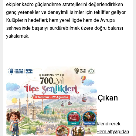
ekipler kadro güçlendirme stratejilerini değerlendirirken
genç yetenekler ve deneyimli isimler için teklifler geliyor.
Kulüplerin hedefleri; hem yerel ligde hem de Avrupa
sahnesinde başarıyı sürdürebilmek üzere doğru balansı
yakalamak.
Türkiye Kulüplerinde Öne Çıkan
Hamleler
Galatasaray
ekonomik planlamasını önceliklendirerek
genç oyunculara yatırım yapma eğiliminde.
Hem altyapıdan