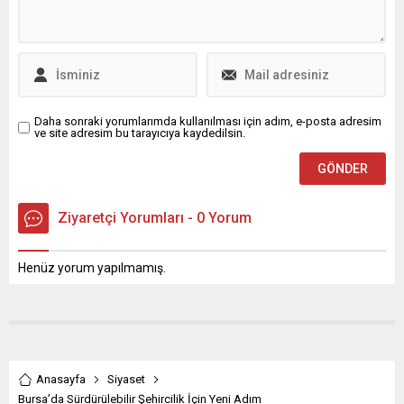
Aydın, sözlerine Ramazan
ayının hayırlara vesile olması
temennisinde bulunarak
başlayarak, sosyal
belediyecilik anlayışında
önemli çalışmalar
gerçekleştirdiklerini ifade
Daha sonraki yorumlarımda kullanılması için adım, e-posta adresim
ve site adresim bu tarayıcıya kaydedilsin.
etti....
Ziyaretçi Yorumları - 0 Yorum
Henüz yorum yapılmamış.
Anasayfa
Siyaset
Bursa’da Sürdürülebilir Şehircilik İçin Yeni Adım