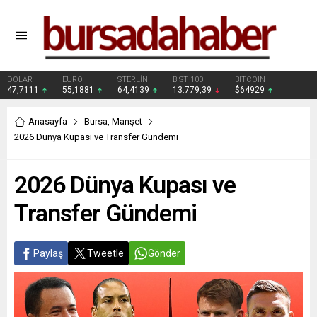
DOLAR
EURO
STERLİN
BIST 100
BITCOIN
47,7111
55,1881
64,4139
13.779,39
$64929
Anasayfa
Bursa
,
Manşet
2026 Dünya Kupası ve Transfer Gündemi
2026 Dünya Kupası ve
Transfer Gündemi
Paylaş
Tweetle
Gönder