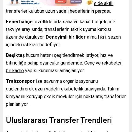
gelecek yeteneklerin değerlendirilmesi hem de akıllı
transferler
kulübün uzun vadeli hedeflerinin parçası.
Fenerbahçe
, özellikle orta saha ve kanat bölgelerine
takviye arayışında; transferlerin taktik uyuma katkısı
üzerinde duruluyor.
Deneyimli bir lider
alma fikri, sezon
içindeki istikrarı hedefliyor.
Beşiktaş
hücum hattını çeşitlendirmek istiyor; hız ve
bitiriciliğe sahip oyuncular gündemde.
Genç ve rekabetçi
bir kadro
yapısı kurulması amaçlanıyor.
Trabzonspor
ise savunma organizasyonunu
güçlendirerek uzun vadeli rekabetçilik arayışında. Takım
kimyasını koruyup eksik mevkiler için nokta atış transferler
planlanıyor.
Uluslararası Transfer Trendleri