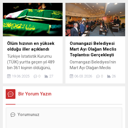
olan Yapay Zeka Destekli
Amerikan iş dünyası heyeti
Araç Takip Sistemi’ni
bulunuyor; Tesla kurucusu
uygulamaya başladı. Bu
Elon Musk, Apple CEO’su
sistem ile hem çöp toplama
Tim Cook, Boeing CEO’su
süreci şeffaf bir şekilde
Kelly Ortberg ve BlackRock
izlenebiliyor hem de kaynak
CEO’su Larry Fink’in davet
israfı önleniyor. Osmangazi
edildiği bildirildi. Trump’ın
Belediyesi, teknolojiyi
heyetinde dış politika ve
Ölüm hızının en yüksek
Osmangazi Belediyesi
hizmetle buluşturan
savunma...
olduğu iller açıklandı
Mart Ayı Olağan Meclis
yeniliklerine bir yenisi daha
Toplantısı Gerçekleşti
Türkiye İstatistik Kurumu
ekledi. Belediye hizmetlerini
(TÜİK) yurtta geçen yıl 489
Osmangazi Belediyesi’nin
daha...
bin 361 kişinin öldüğünü,
Mart Ayı Olağan Meclis
ölüm nedenlerinin başında
Toplantısı, Osmangazi
19.06.2025
0
27
06.03.2026
0
26
yüzde 36 ile dolaşım sistemi
Belediye Başkanı Erkan
hastalıklarının geldiğini
Aydın’ın başkanlığında
açıkladı. Kaba ölüm hızının
gerçekleştirildi. Osmangazi
Bir Yorum Yazın
en yüksek olduğu il
Belediye Meclis Salonu’nda
Kastamonu olurken, ilk 4'te
düzenlenen toplantı, saygı
yer alan 3 şehrin Karadeniz
duruşu ve İstiklal Marşı’nın
Bölgesi'nden çıkması dikkat
okunmasıyla başladı.
çekti.
Toplantının açılışında
konuşan Başkan Erkan