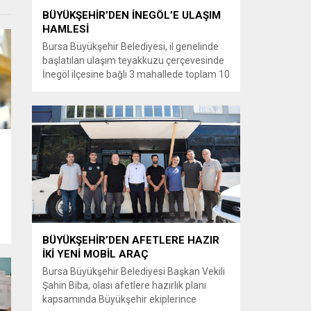
BÜYÜKŞEHİR’DEN İNEGÖL’E ULAŞIM
HAMLESİ
Bursa Büyükşehir Belediyesi, il genelinde
başlatılan ulaşım teyakkuzu çerçevesinde
İnegöl ilçesine bağlı 3 mahallede toplam 10
kilometrelik güzergahta sathi kaplama ve
yol genişletme çalışmalarına başladı. Şahin
Biba başkanlığında başlatılan ulaşım
seferberliği kapsamında Bursa Büyükşehir
Belediyesi Ulaşım Dairesi Başkanlığı
koordinasyonuyla 17 ilçede yol yenileme
çalışmalarına hız verildi. Başkan Vekili
Biba’nın göreve...
BÜYÜKŞEHİR’DEN AFETLERE HAZIR
İKİ YENİ MOBİL ARAÇ
Bursa Büyükşehir Belediyesi Başkan Vekili
k
Şahin Biba, olası afetlere hazırlık planı
kapsamında Büyükşehir ekiplerince