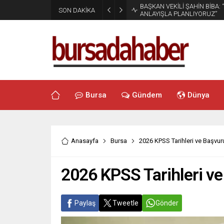
BAŞKAN VEKİLİ ŞAHİN BİBA:
SON DAKİKA
ANLAYIŞLA PLANLIYORUZ”
Bursa
Gündem
Dünya
Anasayfa
Bursa
2026 KPSS Tarihleri ve Başvuru 
2026 KPSS Tarihleri ve 
Paylaş
Tweetle
Gönder