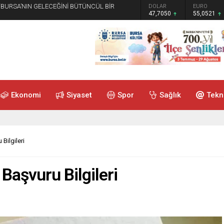
 “BURSA’NIN GELECEĞİNİ BÜTÜNCÜL BİR
GRAM ALTIN
DOLAR
EURO
6.614,69
47,7050
55,0521
Ekonomi
Siyaset
Spor
Sağlık
Tekn
Bilgileri
Başvuru Bilgileri