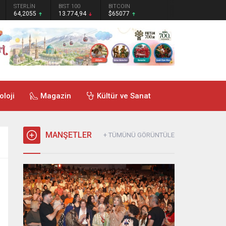
STERLİN
BIST 100
BITCOIN
64,2055
13.774,94
$65077
oloji
Magazin
Kültür ve Sanat
MANŞETLER
+ TÜMÜNÜ GÖRÜNTÜLE