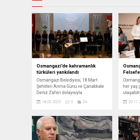
Osmangazi’de kahramanlık
Osmanga
türküleri yankılandı
Felsefe
Osmangazi Belediyesi, 18 Mart
Osmangaz
Şehitleri Anma Günü ve Çanakkale
her yaş 
Deniz Zaferi dolayısıyla
ulaşabil
Kahramanlık Türküleri konseri
biçimini
18.03.2025
0
24
20.11.
düzenledi. Kahramanlık türküleri ve
amacıyla
ağıtlarının seslendirildiği programa
geçirdi. 
katılan Osmangazililer, duygu dolu
felsefi 
anlar yaşadı. 18 Mart Şehitleri
ortaya ko
Anma Günü ve Çanakkale Deniz
‘Felsefe 
Zaferi’nin 110. yıl dönümü,
gerçekle