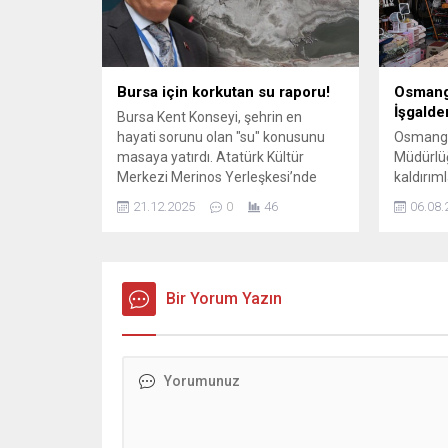
Osmangazi’de şanlı zafere yakışan
Belediye
özel bir etkinlikle kutlandı. Büyük
Konseyi 
zaferin...
işbirliği i
Bursa için korkutan su raporu!
Osmanga
İşgalde
Bursa Kent Konseyi, şehrin en
hayati sorunu olan "su" konusunu
Osmanga
masaya yatırdı. Atatürk Kültür
Müdürlüğ
Merkezi Merinos Yerleşkesi’nde
kaldırıml
gerçekleştirilen 92. Olağan Genel
önlemek 
21.12.2025
0
46
06.08.
Kurul, “Bursa Suyunu Konuşuyor”
aralıksı
temasıyla toplandı. Toplantıya
gerçekle
kentin geleceğini tehdit ...
kaldırıml
toplatıl
Bir Yorum Yazın
işletmel
Vatandaş
rahat bir
amacıyla
Osmanga
Müdürlüğ
gelen ihba