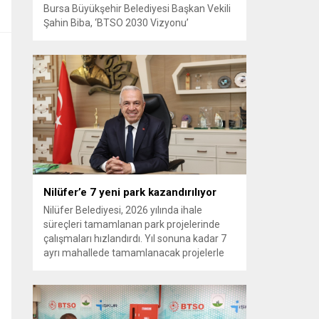
Bursa Büyükşehir Belediyesi Başkan Vekili
Şahin Biba, ‘BTSO 2030 Vizyonu’
kapsamında hayata geçirilen TEKNOSAB
KOBİ OSB’nin tanıtıldığı lansman
programında, “Bursa’mızın ulaşım ve
turizm master planlarını vatandaşlarımızın
konforunu ve güvenliğini esas alarak
hazırlıyoruz. Çevre düzeni planı
çalışmalarımızı da şehrimizin gelecek
yıllardaki gelişimini bütüncül bir anlayışla
yönlendirecek şekilde sürdürüyoruz. KOBİ
OSB de...
Nilüfer’e 7 yeni park kazandırılıyor
Nilüfer Belediyesi, 2026 yılında ihale
süreçleri tamamlanan park projelerinde
çalışmaları hızlandırdı. Yıl sonuna kadar 7
ayrı mahallede tamamlanacak projelerle
kente yaklaşık 24 bin metrekarelik yeni
park alanı kazandırılacak. Nilüfer
Belediyesi, ilçe genelinde kişi başına düşen
yeşil alan miktarını artırmak ve