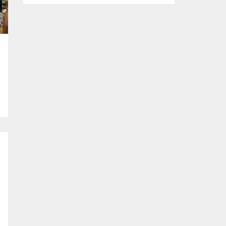
tasarlanan ve imalatı gerçekleştirilen
‘mobil ikram’ ve ‘mobil şarj istasyonu’
araçlarının yapım çalışmalarını inceledi.
Büyükşehir Belediyesi Afet İşleri Dairesi
Başkanlığı tarafından, olası afetler sonrası
vatandaşların temel ihtiyaçlarını
karşılamak amacıyla projelendirilen ‘mobil
ikram’ ve ‘mobil şarj istasyonu’...