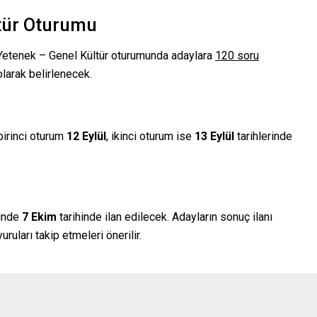
tür Oturumu
 Yetenek – Genel Kültür oturumunda adaylara
120 soru
larak belirlenecek.
 birinci oturum
12 Eylül
, ikinci oturum ise
13 Eylül
tarihlerinde
sinde
7 Ekim
tarihinde ilan edilecek. Adayların sonuç ilanı
uları takip etmeleri önerilir.