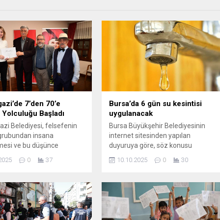
zi’de 7’den 70’e
Bursa’da 6 gün su kesintisi
 Yolculuğu Başladı
uygulanacak
i Belediyesi, felsefenin
Bursa Büyükşehir Belediyesinin
grubundan insana
internet sitesinden yapılan
mesi ve bu düşünce
duyuruya göre, söz konusu
n önemini vurgulamak
kesintiler günlük 12 saati
2025
0
37
10.10.2025
0
30
 anlamlı bir projeyi hayata
geçmemek kaydıyla Osmangazi,
1 yıl boyunca çeşitli konulara
Yıldırım, Nilüfer, Mudanya, Gürsu ve
pencereden yaklaşımların
Kestel ilçelerine bağlı mahallelerde
nulacağı etkinliklerin ilki
dönüşümlü olarak gerçekleştirilece
nedir?’ başlıklı panel ile
...
ştirildi. Osmangazi