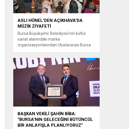
ASLI HÜNEL’DEN AÇIKHAVA’DA
MÜZİK ZİYAFETİ
Bursa Büyükşehir Belediyesi’nin kültür
sanat alanındaki marka
organizasyonlarından Uluslararası Bursa
Festivali’nde Türk müziğinin güçlü sesi Aslı
Hünel, Bursalılara müzik ziyafeti sundu.
Büyükşehir Belediyesi adına Bursa Kültür
Sanat ve Turizm Vakfı (BKSTV) tarafından
bu yıl 64’üncüsü düzenlenen Uluslararası
Bursa Festivali, sevilen sanatçı Aslı Hünel’i
müzikseverlerle buluşturdu. Uludağ İçecek
ana sponsorluğunda düzenlenen...
BAŞKAN VEKİLİ ŞAHİN BİBA:
“BURSA’NIN GELECEĞİNİ BÜTÜNCÜL
BİR ANLAYIŞLA PLANLIYORUZ”