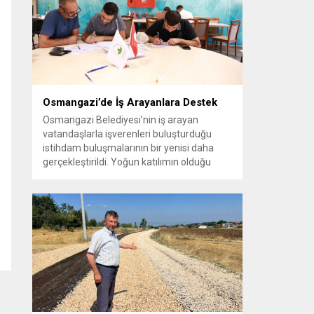
vatandaşlara yeni yaşam alanları sunmak
amacıyla yürüttüğü park çalışmalarını
sürdürüyor....
Osmangazi’de İş Arayanlara Destek
Osmangazi Belediyesi’nin iş arayan
vatandaşlarla işverenleri buluşturduğu
istihdam buluşmalarının bir yenisi daha
gerçekleştirildi. Yoğun katılımın olduğu
organizasyonda işverenlerle birebir
görüşme yapan 50 kişi yapılan
değerlendirmelerin ardından iş sahibi oldu.
Osmangazi Belediyesi’nin, Bursa Ticaret
ve Sanayi Odası (BTSO) ve İŞKUR iş
birliğiyle yıl boyunca sürdürdüğü istihdam
buluşmaları yoğun ilgi görmeye devam...