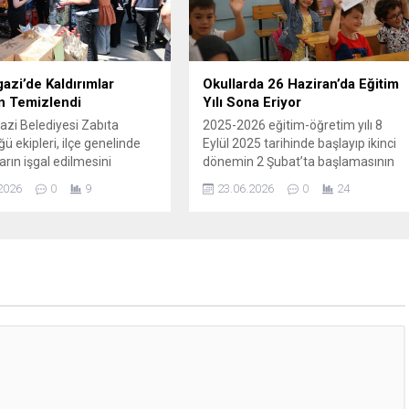
si, Osmangazi Kent
ve Bursa Felsefe Kulübü
le ‘Şadırvanlı...
zi’de Kaldırımlar
Okullarda 26 Haziran’da Eğitim
n Temizlendi
Yılı Sona Eriyor
zi Belediyesi Zabıta
2025-2026 eğitim-öğretim yılı 8
ü ekipleri, ilçe genelinde
Eylül 2025 tarihinde başlayıp ikinci
arın işgal edilmesini
dönemin 2 Şubat’ta başlamasının
amacıyla denetimlerini
ardından 26 Haziran Cuma günü
2026
0
9
23.06.2026
0
24
z sürdürüyor. Son
sonlanıyor. Öğrenciler, bu tarihte
ştirilen denetimlerde
çalacak son ders ziliyle birlikte
arı işgal eden ürünler
dönemin yorgunluğunu atacaklar.
ırken, kurallara uymayan
Milli Eğitim Bakanlığı (MEB), eğitim
ere cezai işlem uygulandı.
yılı boyunca öğrencilerin çok yönlü
ların kaldırımları güvenli ve
gelişimini desteklemek amacıyla
 şekilde kullanabilmesi
çeşitli etkinlik ve uygulamalar
 çalışmalarını sürdüren
hayata geçirdi. Okulların...
zi Belediyesi Zabıta
ü ekipleri, ilçe genelinde
rları titizlikle...