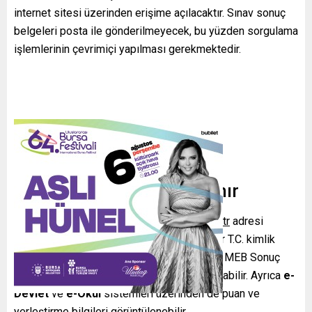
internet sitesi üzerinden erişime açılacaktır. Sınav sonuç
belgeleri posta ile gönderilmeyecek, bu yüzden sorgulama
işlemlerinin çevrimiçi yapılması gerekmektedir.
Nasıl ve nereden sorgulanır
Sınav sonuçlarına erişim için
www.meb.gov.tr
adresi
kullanılacaktır. Sonuçlara ulaşmak isteyenler T.C. kimlik
numarası, doğum tarihi ve güvenlik kodu ile MEB Sonuç
Açıklama Sistemi üzerinden sorgulama yapabilir. Ayrıca
e-
Devlet
ve
e-Okul
sistemleri üzerinden de puan ve
yerleştirme bilgileri görüntülenebilir.