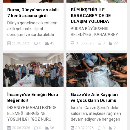
Belediye Başkanı Erkan
İdaresi Başkanlığı (TOKİ)
Aydın yer aldı. Toplam 60
sosyal medya hesabından
Bursa, Dünya’nın en akıllı
BÜYÜKŞEHİR İLE
vaadi bulunan Erkan Aydın’ın
yapılan duyuruda, yetkisiz
7 kenti arasına girdi
KARACABEY’DE DE
vaatlerini tamamlama oranı
kişilere ödeme yapılmaması
ULAŞIM YOLUNDA
Dünya genelindeki kentlerin
yüzde 71,7 olarak açıklandı.
gerektiği vurgulandı.
akıllı şehircilik, dijital
BURSA BÜYÜKŞEHİR
Aydın’ı, 98 vaadin yüzde
TOKİ’nin şahsi IBAN talep
dönüşüm ve sürdürülebilir
BELEDİYESİ, KARACABEY
54,1’ini tamamlayan Nilüfer
etmediği...
kalkınma alanlarındaki
İLÇESİ’NE BAĞLI
Belediye...
25.06.2025
0
42
03.06.2026
0
22
performanslarını
ESKİKARAAĞAÇ
değerlendiren ICF (Akıllı
MAHALLESİ’NDE ASFALT
Topluluk Forumu), Bursa
YENİLEME ÇALIŞMALARINI
Büyükşehir Belediyesi’nin
HIZLA SÜRDÜRÜYOR.
dijital şehircilik uygulamaları
Bursa’nın altyapı ve
sonucunda daha önceden
üstyapısını güçlendirmek ve
‘Smart21 Communities of
yaşam kalitesini yükseltmek
2025’ listesine seçtiği
hedefiyle çalışmalarını
Bursa’yı bu kez ‘Top7
sürdüren Büyükşehir
İhsaniye’de Emeğin Nuru
Gazze’de Aile Kayıpları
Intelligent Communities’
Belediyesi, Karacabey’e
Beğenildi!
ve Çocukların Durumu
listesine seçerek dünyanın
bağlı Eskikaraağaç
İHSANİYE MAHALLESİ’NDE
İsrail’in Gazze Şeridi’ndeki
en akıllı 7 kentinden biri
Mahallesi’nde asfaltlama
EL EMEĞİ SERGİSİNE
saldırıları, ateşkese rağmen
olarak gösterdi. Bursa’da
işlemlerine aralıksız devam
YOĞUN İLGİ: “GÖZ NURU
devam ediyor ve her geçen
teknolojinin...
ediyor. Bursa Büyükşehir
ESERLER BÜYÜLEDİ”
gün yeni veriler ortaya
Belediyesi Ulaşım Dairesi
20.06.2026
0
96
30.07.2026
0
2