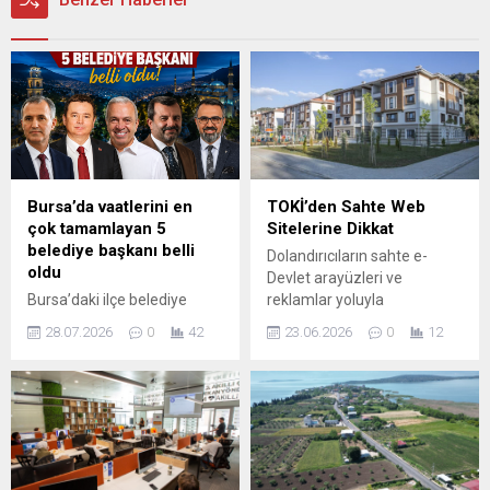
Bursa’da vaatlerini en
TOKİ’den Sahte Web
çok tamamlayan 5
Sitelerine Dikkat
belediye başkanı belli
Dolandırıcıların sahte e-
oldu
Devlet arayüzleri ve
Bursa’daki ilçe belediye
reklamlar yoluyla
başkanlarının ikinci yıl
vatandaşları yönlendirdiği
28.07.2026
0
42
23.06.2026
0
12
performanslarını
tespit edildi. Resmi
değerlendiren çalışmada,
kurumları taklit eden bu
seçim döneminde açıklanan
siteler, açık satış
vaatlerin tamamlanma
kampanyaları sırasında
oranları sıralandı. Paylaşılan
kullanıcıları yanıltarak kişisel
verilere göre listenin ilk
bilgi ve ödeme taleplerinde
sırasında Osmangazi
bulunabiliyor. Toplu Konut