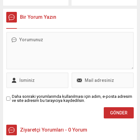
Bursa’nın Nilüfer ilçesine
çıkmaya devam ediyor.
Başkanlığı ekipleri
bağlı İhsaniye Mahallesi’nde
Filistin Sağlık Bakanlığı’nın
tarafından, toplam 4 bin 700
düzenlenen el emeği sergisi,
Ekim 2023–Temmuz 2026
metre...
Bir Yorum Yazın
vatandaşların yoğun ilgisiyle
tarihli raporu, bölgedeki sivil
karşılandı. Mahalle kültürünü
kayıpların ve ailelerin maruz
güçlendiren ve kadın
kaldığı ağır tahribatın
emeğini ön plana çıkaran
kapsamlı bir dökümünü
etkinlik, hem katılımcılardan
sunuyor. Rapor, etkilenen
hem de ziyaretçilerden tam
ailelerin nüfus kayıtlarına
not aldı. İhsaniye Mahalle
dair çarpıcı rakamlar veriyor
Muhtarlığı bünyesinde
ve saldırıların...
organize edilen serginin...
Daha sonraki yorumlarımda kullanılması için adım, e-posta adresim
ve site adresim bu tarayıcıya kaydedilsin.
Ziyaretçi Yorumları - 0 Yorum