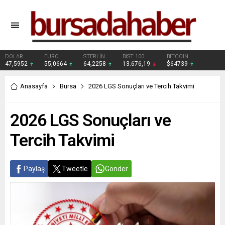
DOLAR
EURO
STERLİN
BIST 100
BITCOIN
47,5952
55,0664
64,2258
13.676,19
$64739
Anasayfa
Bursa
2026 LGS Sonuçları ve Tercih Takvimi
2026 LGS Sonuçları ve
Tercih Takvimi
Paylaş
Tweetle
Gönder