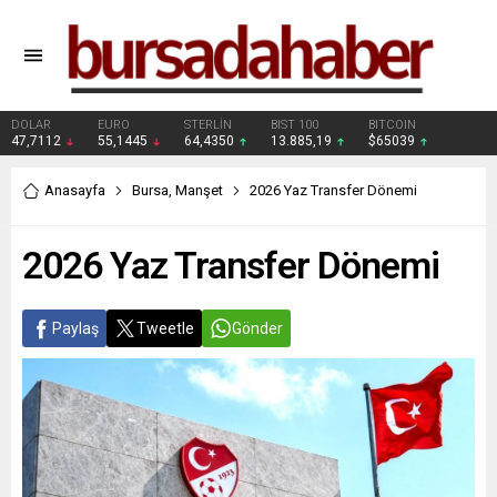
DOLAR
EURO
STERLİN
BIST 100
BITCOIN
47,7112
55,1445
64,4350
13.885,19
$65039
Anasayfa
Bursa
,
Manşet
2026 Yaz Transfer Dönemi
2026 Yaz Transfer Dönemi
Paylaş
Tweetle
Gönder