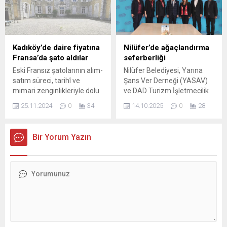
teminatı ve milletimizin
kapsamda yapımı süren
gücü olduğu vurgulandı.
Demirtaş İsmet Kutlay Parkı
Yayınlanan videoda; hudut
ile yeni inşa edilen Ovaakça
güvenliğinden zırhlı
Çeşmebaşı Parkı,
birliklerin faaliyetlerine,
tamamlandığında bölge
Kadıköy’de daire fiyatına
Nilüfer’de ağaçlandırma
topçu atışlarından helikopter
halkına konforlu ve estetik
Fransa’da şato aldılar
seferberliği
destekli operasyonlara
yaşam alanları sunacak.
Eski Fransız şatolarının alım-
Nilüfer Belediyesi, Yarına
kadar geniş bir operasyonel
Osmangazi Belediyesi,
satım süreci, tarihî ve
Şans Ver Derneği (YASAV)
yelpaze gösterildi. Ayrıca
Demirtaş İsmet Kutlay...
mimari zenginlikleriyle dolu
ve DAD Turizm İşletmecilik
komando unsurlarının...
bir yolculuktur. Bu içerikte,
Ticaret A.Ş. (Podyum Park)
25.11.2024
0
34
14.10.2025
0
28
şatoların satışı sırasında
arasında, yaz aylarında
karşılaşılan zorluklar ve
yaşanan orman
dikkat edilmesi gereken
yangınlarının olumsuz
Bir Yorum Yazın
noktalar detaylı bir şekilde
etkilerini azaltmak, yeşil
ele alınıyor.
alan miktarını artırmak ve
Nilüfer’de çevre bilincini
güçlendirmek amacıyla bir iş
birliği protokolü imzalandı.
Nilüfer’de yaşanan
yangınların olumsuz
etkilerine karşı yeşil alan
miktarını artırmaya yönelik...