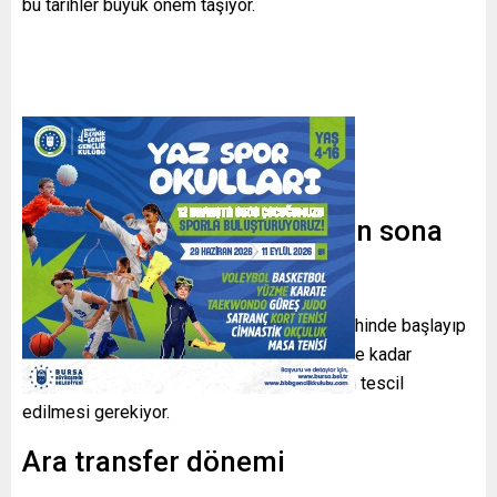
bu tarihler büyük önem taşıyor.
Transfer dönemi ne zaman sona
erecek?
Yaz transfer dönemi
22 Haziran 2026 tarihinde başlayıp
4 Eylül 2026
tarihinde sona erecek. Bu tarihe kadar
gerçekleştirilen transferlerin TFF tarafından tescil
edilmesi gerekiyor.
Ara transfer dönemi