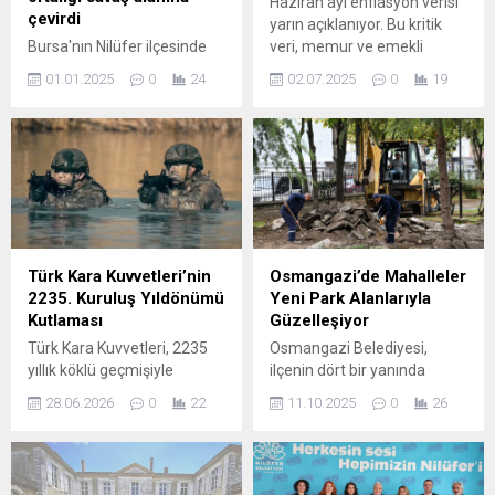
Haziran ayı enflasyon verisi
çevirdi
yarın açıklanıyor. Bu kritik
Bursa'nın Nilüfer ilçesinde
veri, memur ve emekli
yılbaşı kutlaması sırasında
maaşlarından sosyal
01.01.2025
0
24
02.07.2025
0
19
atılan havai fişekler, sitedeki
yardımlara kadar birçok
bir dairenin balkonuna
kalemde belirleyici olacak.
isabet etti. Ailenin evde
Asgari ücretle çalışan
olmadığı dairede balkondaki
milyonlarca kişi ise
eşyalar alev alırken, yangın
“Temmuz'da zam gelir mi?”
kapıyı kırarak eve giren
sorusuna yanıt arıyor.
komşuları tarafından
söndürüldü ...
Türk Kara Kuvvetleri’nin
Osmangazi’de Mahalleler
2235. Kuruluş Yıldönümü
Yeni Park Alanlarıyla
Kutlaması
Güzelleşiyor
Türk Kara Kuvvetleri, 2235
Osmangazi Belediyesi,
yıllık köklü geçmişiyle
ilçenin dört bir yanında
gazilerimize ve milletimize
vatandaşların nefes
28.06.2026
0
22
11.10.2025
0
26
olan hizmetini bir kez daha
alabileceği, doğayla iç içe
gururla hatırlatıyor. Bakanlık
vakit geçirebileceği modern
tarafından paylaşılan
park projelerini hayata
mesajda, ordunun vatanın
geçirmeye devam ediyor. Bu