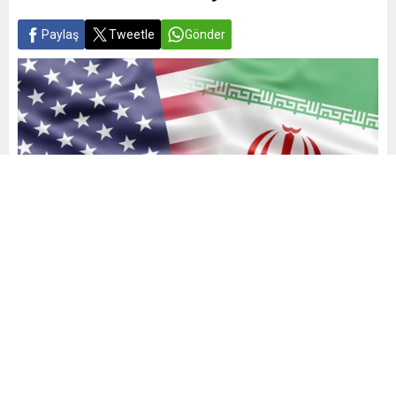
Paylaş
Tweetle
Gönder
Yayınlama: 22.06.2026
A
A
+
-
0
İsrail’in 28 Şubat’ta İran’a yönelik saldırıları ve ABD’nin