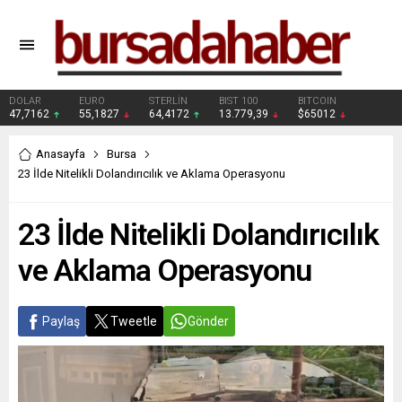
DOLAR
EURO
STERLİN
BIST 100
BITCOIN
47,7162
55,1827
64,4172
13.779,39
$65012
Anasayfa
Bursa
23 İlde Nitelikli Dolandırıcılık ve Aklama Operasyonu
23 İlde Nitelikli Dolandırıcılık
ve Aklama Operasyonu
Paylaş
Tweetle
Gönder