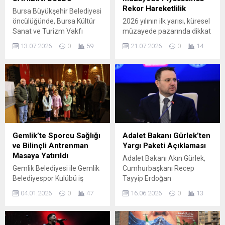
Rekor Hareketlilik
Bursa Büyükşehir Belediyesi
öncülüğünde, Bursa Kültür
2026 yılının ilk yarısı, küresel
Sanat ve Turizm Vakfı
müzayede pazarında dikkat
(BKSTV) tarafından bu yıl
çekici bir hızlanma gördü.
13.07.2026
0
59
21.07.2026
0
14
38’incisi düzenlenen
Yaz sezonu öncesinde
Uluslararası Altın Karagöz
Christie’s, Sotheby’s ve
Halk Dansları Yarışması’nda
Phillips’in ulaştığı yüksek
kazanan Uruguay oldu. 7-12
gelirler, pazar
Temmuz tarihleri arasında
dinamiklerinde belirgin bir
gerçekleşen Altın Karagöz
canlanmayı işaret ediyor. Üç
Halk Dansları Yarışması
büyük müzayede evinin
sona erdi. Yarışmada
toplam açık artırma hasılatı
Bulgaristan, Cezayir, Güney
(alıcı komisyonu dahil) 6,77
Gemlik’te Sporcu Sağlığı
Adalet Bakanı Gürlek’ten
Kore, Gürcistan, Macaristan,
milyar dolara yükselerek
ve Bilinçli Antrenman
Yargı Paketi Açıklaması
Meksika, Moldova, Rusya,
yıllık bazda yüzde 69,8 artış
Masaya Yatırıldı
Adalet Bakanı Akın Gürlek,
Sırbistan, Şili, Uruguay,...
gösterdi...
Gemlik Belediyesi ile Gemlik
Cumhurbaşkanı Recep
Belediyespor Kulübü iş
Tayyip Erdoğan
birliğinde düzenlenen
başkanlığındaki Kabine
04.01.2026
0
47
16.06.2026
0
13
Bütüncül Spor ve Sağlıklı
Toplantısı sonrasında
Yaşam Eğitimi, Cemil Meriç
gazetecilerle yaptığı
Kültür Merkezi’nde
görüşmede, infaz