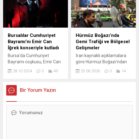
gerçekleştirildi. Programa
düzenlemeleri ve 12. Yargı
Gemlik Belediye Başkanı
Paketi üzerine bilgi verdi.
Şükrü Deviren, Gemlik
Bakan, TBMM’ye iletilen
Belediyespor Kulübü
bazı önerilerin özellikle suça
Başkanı Mustafa Duran,
sürüklenen çocukların
belediye meclis üyeleri,
cezalarının infazına yönelik
Bursalılar Cumhuriyet
Hürmüz Boğazı’nda
kulüp yöneticileri, sporcular
olduğunu belirtti. Gürlek, bu
Bayramı’nı Emir Can
Gemi Trafiği ve Bölgesel
ve aileleri katıldı. Eğitim
konuda kurulan komisyonun
İğrek konseriyle kutladı
Gelişmeler
programında alanında
raporunun beklenildiğini
Bursa'da Cumhuriyet
İran kaynaklı açıklamalara
uzman isimler sporcu
vurgulayarak, sürecin hukuki
Bayramı coşkusu, Emir Can
göre Hürmüz Boğazı’ndan
sağlığına ilişkin önemli...
çerçevede yürütüldüğünü...
İğrek konseriyle taçlanıyor!
günlük geçiş sayısına
28.10.2024
0
49
23.06.2026
0
14
Eğlenceli etkinlikler ve
sınırlama getirildi. Devrim
unutulmaz anlar için bu özel
Muhafızları Ordusu Deniz
günde bize katılın. Bayram
Kuvvetleri ile koordine edilen
Bir Yorum Yazın
ruhunu birlikte yaşamak için
uygulamada, boğazdan her
Bursa'da buluşalım!
gün yalnızca belirli sayıda
gemiye izin verileceği
bildirildi; bu sayı günlük
koşullara göre
değişebilecek. Son günlerde
bölgede gözlemlenen
hareketlilik, önceki tam