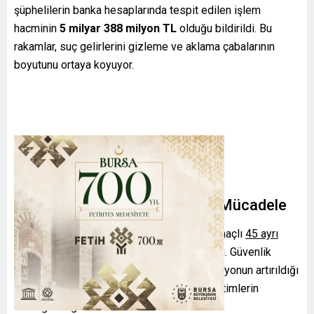
şüphelilerin banka hesaplarında tespit edilen işlem
hacminin
5 milyar 388 milyon TL
olduğu bildirildi. Bu
rakamlar, suç gelirlerini gizleme ve aklama çabalarının
boyutunu ortaya koyuyor.
Son Bir Ayda Yoğunlaştırılmış Mücadele
Bakanlık ayrıca, son bir ay içinde benzer amaçlı
45 ayrı
operasyon
daha gerçekleştirildiğini açıkladı. Güvenlik
güçleri ile ilgili kurumlar arasında koordinasyonun artırıldığı
ve bu tür organizasyonlara karşı etkin denetimlerin
sürdüğü vurgulandı.