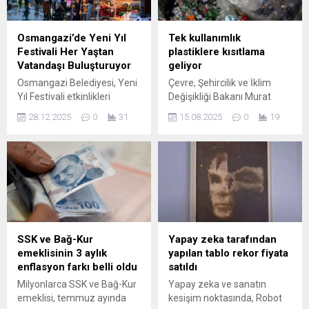
ediyor.
Osmangazi’de Yeni Yıl
Tek kullanımlık
Festivali Her Yaştan
plastiklere kısıtlama
Vatandaşı Buluşturuyor
geliyor
Osmangazi Belediyesi, Yeni
Çevre, Şehircilik ve İklim
Yıl Festivali etkinlikleri
Değişikliği Bakanı Murat
kapsamında vatandaşlara,
Kurum, “Tek Kullanımlık
28.12.2025
0
31
15.08.2025
0
19
müzik ve eğlence dolu bir
Deniz Çöpleriyle Mücadele
atmosfer yaşattı. RednBlack
Yol Haritası”nın
grubu, akustik
hazırlandığını duyurdu. Plan
performanslarıyla
kapsamında tek kullanımlık
dinleyicileri nostaljik bir
plastik ürünlerin üretimi ve
yolculuğa çıkardı. Kültürel
tüketimine yönelik kısıtlama
etkinlikleriyle vatandaşlara
ve düzenlemeler ...
keyifli anlar sunan
Osmangazi Belediyesi, yeni
SSK ve Bağ-Kur
Yapay zeka tarafından
yıl heyecanının giderek
emeklisinin 3 aylık
yapılan tablo rekor fiyata
arttığı Osmangazi
enflasyon farkı belli oldu
satıldı
Meydanı’ndaki Yeni Yıl
Milyonlarca SSK ve Bağ-Kur
Yapay zeka ve sanatın
Festivali ile her yaştan
emeklisi, temmuz ayında
kesişim noktasında, Robot
vatandaşı müzik, eğlence ve