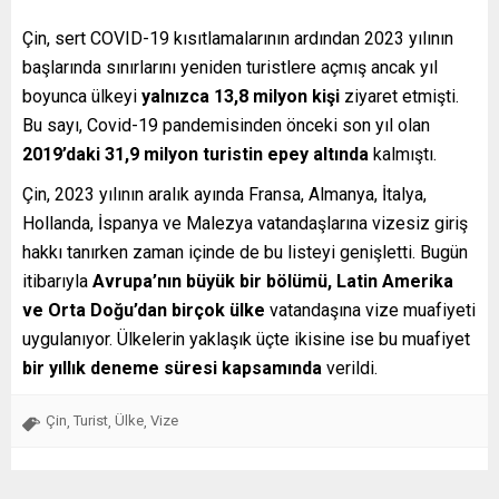
Çin, sert COVID-19 kısıtlamalarının ardından 2023 yılının
başlarında sınırlarını yeniden turistlere açmış ancak yıl
boyunca ülkeyi
yalnızca 13,8 milyon kişi
ziyaret etmişti.
Bu sayı, Covid-19 pandemisinden önceki son yıl olan
2019’daki 31,9 milyon turistin epey altında
kalmıştı.
Çin, 2023 yılının aralık ayında Fransa, Almanya, İtalya,
Hollanda, İspanya ve Malezya vatandaşlarına vizesiz giriş
hakkı tanırken zaman içinde de bu listeyi genişletti. Bugün
itibarıyla
Avrupa’nın büyük bir bölümü, Latin Amerika
ve Orta Doğu’dan birçok ülke
vatandaşına vize muafiyeti
uygulanıyor. Ülkelerin yaklaşık üçte ikisine ise bu muafiyet
bir yıllık deneme süresi kapsamında
verildi.
Çin
Turist
Ülke
Vize
,
,
,