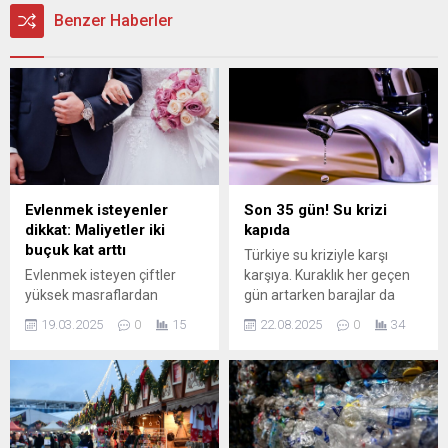
Benzer Haberler
Evlenmek isteyenler
Son 35 gün! Su krizi
dikkat: Maliyetler iki
kapıda
buçuk kat arttı
Türkiye su kriziyle karşı
Evlenmek isteyen çiftler
karşıya. Kuraklık her geçen
yüksek masraflardan
gün artarken barajlar da
şikâyetçi. 2023’te 400 bin
kurudu. Aralarında İstanbul,
19.03.2025
0
15
22.08.2025
0
34
liraya yapılan bir düğün bu
Ankara, İzmir, Bursa gibi
sene iki buçuk kat artarak 1
büyükşehirlerin de olduğu
milyonu geçiyor. Bu yüzden
çok sayıda ilin sadece 35 ila
çiftler, daha çok sade
120 gün arasında suyu kaldı.
organizasyonlar ya da yurt
Su krizi kapıda...
dışında evlenmeyi tercih