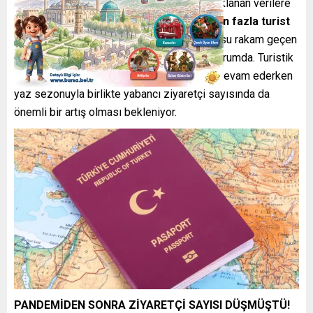
Çin Ulusal Göçmenlik İdaresi tarafından açıklanan verilere
göre, 2024 yılının ilk yarısında
20 milyondan fazla turist
Çin’e vizesiz olarak giriş yaptı
. Söz konusu rakam geçen
yılın aynı dönemine kıyasla iki kat artmış durumda. Turistik
bölgelerde hala yerli turistlerin yoğunluğu devam ederken
yaz sezonuyla birlikte yabancı ziyaretçi sayısında da
önemli bir artış olması bekleniyor.
PANDEMİDEN SONRA ZİYARETÇİ SAYISI DÜŞMÜŞTÜ!