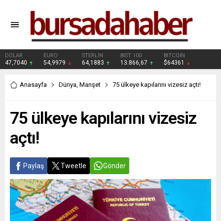
DOLAR
EURO
STERLİN
BIST 100
BITCOIN
47,7040
54,9979
64,1883
13.866,67
$64361
Anasayfa
Dünya
,
Manşet
75 ülkeye kapılarını vizesiz açtı!
75 ülkeye kapılarını vizesiz
açtı!
Paylaş
Tweetle
Gönder