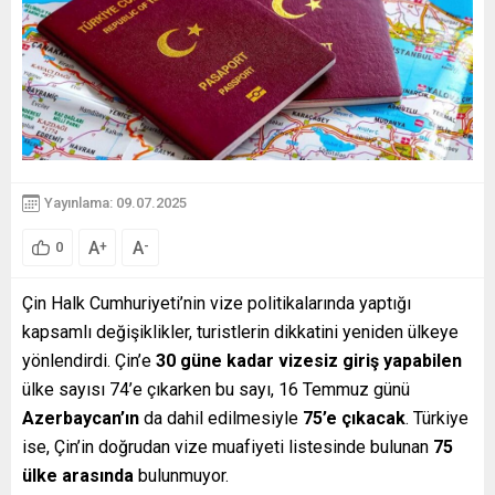
Yayınlama: 09.07.2025
A
A
+
-
0
Çin Halk Cumhuriyeti’nin vize politikalarında yaptığı
kapsamlı değişiklikler, turistlerin dikkatini yeniden ülkeye
yönlendirdi. Çin’e
30 güne kadar vizesiz giriş yapabilen
ülke sayısı 74’e çıkarken bu sayı, 16 Temmuz günü
Azerbaycan’ın
da dahil edilmesiyle
75’e çıkacak
. Türkiye
ise, Çin’in doğrudan vize muafiyeti listesinde bulunan
75
ülke arasında
bulunmuyor.