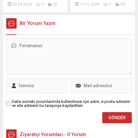
alacağı zammı merak
Ai-Da'nın 1.32 milyon dolara
renkli...
03.04.2025
0
23
11.11.2024
0
35
ediyor. TÜİK, bugün yapılan
satılan tablosu, teknolojinin
açıklama ile mart ayı
yaratıcılıkla buluşmasını
enflasyonunu duyururken,
simgeliyor. Bu ilginç gelişme,
Bir Yorum Yazın
böylelikle yılın ilk 3 ayındaki
sanat dünyasında yeni bir
enflasyon farkı da
dönemi müjdeliyor.
kesinleşmiş oldu.
Daha sonraki yorumlarımda kullanılması için adım, e-posta adresim
ve site adresim bu tarayıcıya kaydedilsin.
Ziyaretçi Yorumları - 0 Yorum