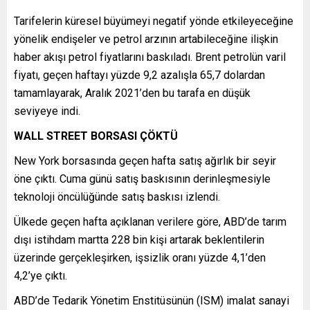
Tarifelerin küresel büyümeyi negatif yönde etkileyeceğine
yönelik endişeler ve petrol arzının artabileceğine ilişkin
haber akışı petrol fiyatlarını baskıladı. Brent petrolün varil
fiyatı, geçen haftayı yüzde 9,2 azalışla 65,7 dolardan
tamamlayarak, Aralık 2021’den bu tarafa en düşük
seviyeye indi.
WALL STREET BORSASI ÇÖKTÜ
New York borsasında geçen hafta satış ağırlık bir seyir
öne çıktı. Cuma günü satış baskısının derinleşmesiyle
teknoloji öncülüğünde satış baskısı izlendi.
Ülkede geçen hafta açıklanan verilere göre, ABD’de tarım
dışı istihdam martta 228 bin kişi artarak beklentilerin
üzerinde gerçekleşirken, işsizlik oranı yüzde 4,1’den
4,2’ye çıktı.
ABD’de Tedarik Yönetim Enstitüsünün (ISM) imalat sanayi