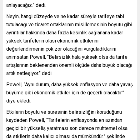
anlayacağız.” dedi.
Neyin, hangi düzeyde ve ne kadar süreyle tarifeye tabi
tutulacağı ve ticaret ortaklarının misillemesinin boyutu gibi
ayrıntılar hakkında daha fazla kesinlik sağlanana kadar
yüksek tarifelerin olası ekonomik etkilerini
değerlendirmenin çok zor olacağını vurguladıklarını
anımsatan Powell, “Belirsizlik hala yüksek olsa da tarife
artışlarının beklenenden önemli ölçüde daha büyük olacağı
artık netleşiyor.” dedi.
Powell, “Aynı durum, daha yüksek enflasyon ve daha yavaş
büyüme gibi ekonomik etkiler için de geçerli olacaktır.”
diye ekledi.
Etkilerin boyutu ve süresinin belirsizliğini koruduğunu
kaydeden Powell, “Tarifelerin enflasyonda en azından
geçici bir yükseliş yaratması son derece muhtemel olsa
da etkilerin daha kalıcı olması da mümkündür.” şeklinde