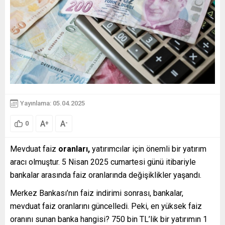
Yayınlama: 05.04.2025
A
A
+
-
0
Mevduat faiz
oranları,
yatırımcılar için önemli bir yatırım
aracı olmuştur. 5 Nisan 2025 cumartesi günü itibariyle
bankalar arasında faiz oranlarında değişiklikler yaşandı.
Merkez Bankası’nın faiz indirimi sonrası, bankalar,
mevduat faiz oranlarını güncelledi. Peki, en yüksek faiz
oranını sunan banka hangisi? 750 bin TL’lik bir yatırımın 1