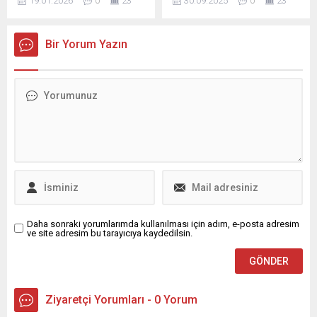
19.01.2026
0
23
30.09.2025
0
23
Türkiye genelinde konut
fiyatlarını kamuoyuyla
fiyatları Aralık ayında bir
paylaştı. Böylece eylül ayı
önceki aya göre sadece
zam ve indirim şampiyonu
Bir Yorum Yazın
%0,2 artarak yerinde saydı.
olan ürünler belli oldu.
Yıllık bazda ise tablo,
Açıklamaya göre markette
konutun artık bir ...
fiyatı en fazla ...
Daha sonraki yorumlarımda kullanılması için adım, e-posta adresim
ve site adresim bu tarayıcıya kaydedilsin.
Ziyaretçi Yorumları - 0 Yorum