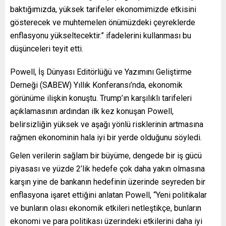
baktığımızda, yüksek tarifeler ekonomimizde etkisini
gösterecek ve muhtemelen önümüzdeki çeyreklerde
enflasyonu yükseltecektir.” ifadelerini kullanması bu
düşünceleri teyit etti.
Powell, İş Dünyası Editörlüğü ve Yazımını Geliştirme
Derneği (SABEW) Yıllık Konferansı’nda, ekonomik
görünüme ilişkin konuştu. Trump’ın karşılıklı tarifeleri
açıklamasının ardından ilk kez konuşan Powell,
belirsizliğin yüksek ve aşağı yönlü risklerinin artmasına
rağmen ekonominin hala iyi bir yerde olduğunu söyledi.
Gelen verilerin sağlam bir büyüme, dengede bir iş gücü
piyasası ve yüzde 2’lik hedefe çok daha yakın olmasına
karşın yine de bankanın hedefinin üzerinde seyreden bir
enflasyona işaret ettiğini anlatan Powell, “Yeni politikalar
ve bunların olası ekonomik etkileri netleştikçe, bunların
ekonomi ve para politikası üzerindeki etkilerini daha iyi