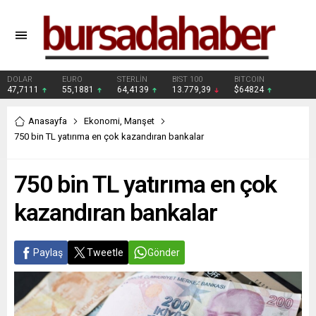
DOLAR
EURO
STERLİN
BIST 100
BITCOIN
47,7111
55,1881
64,4139
13.779,39
$64824
Anasayfa
Ekonomi
,
Manşet
750 bin TL yatırıma en çok kazandıran bankalar
750 bin TL yatırıma en çok
kazandıran bankalar
Paylaş
Tweetle
Gönder