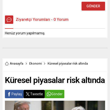
Ziyaretçi Yorumları - 0 Yorum
Henüz yorum yapılmamış.
Anasayfa
Ekonomi
Küresel piyasalar risk altında
Küresel piyasalar risk altında
Paylaş
Tweetle
Gönder