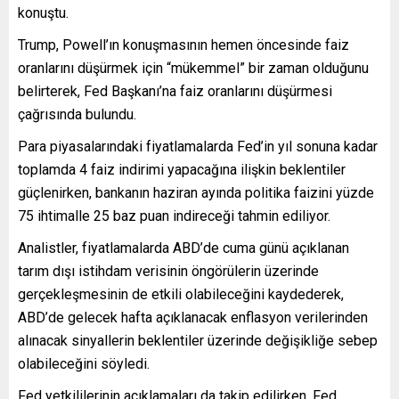
konuştu.
Trump, Powell’ın konuşmasının hemen öncesinde faiz
oranlarını düşürmek için “mükemmel” bir zaman olduğunu
belirterek, Fed Başkanı’na faiz oranlarını düşürmesi
çağrısında bulundu.
Para piyasalarındaki fiyatlamalarda Fed’in yıl sonuna kadar
toplamda 4 faiz indirimi yapacağına ilişkin beklentiler
güçlenirken, bankanın haziran ayında politika faizini yüzde
75 ihtimalle 25 baz puan indireceği tahmin ediliyor.
Analistler, fiyatlamalarda ABD’de cuma günü açıklanan
tarım dışı istihdam verisinin öngörülerin üzerinde
gerçekleşmesinin de etkili olabileceğini kaydederek,
ABD’de gelecek hafta açıklanacak enflasyon verilerinden
alınacak sinyallerin beklentiler üzerinde değişikliğe sebep
olabileceğini söyledi.
Fed yetkililerinin açıklamaları da takip edilirken, Fed