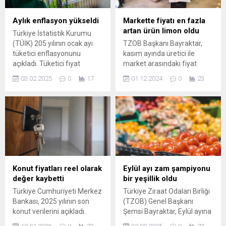
düzenleme, kara ...
Aylık enflasyon yükseldi
Markette fiyatı en fazla
artan ürün limon oldu
Türkiye İstatistik Kurumu
(TÜİK) 205 yılının ocak ayı
TZOB Başkanı Bayraktar,
tüketici enflasyonunu
kasım ayında üretici ile
açıkladı. Tüketici fiyat
market arasındaki fiyat
endeksi (TÜFE) yıllık yüzde
farklılıklarını ve aylık-yıllık
03.02.2025
0
17
01.12.2024
0
23
42,12 aylık yüzde 5,03
girdi fiyatlarındaki
olarak açıklandı. Yükselen
değişimlere ilişkin yazılı
enflasyonun ardından
açıklama yaptı. ÜRETİCİ VE
ekonomistler enflasyon
MARKET ARASINDAKİ EN
rakamlarını değerlendirdi.
YÜKSEK FARK LİMONDA
İşte o değerlendirmeler....
Kasım ayında üretici ve ...
Konut fiyatları reel olarak
Eylül ayı zam şampiyonu
değer kaybetti
bir yeşillik oldu
Türkiye Cumhuriyeti Merkez
Türkiye Ziraat Odaları Birliği
Bankası, 2025 yılının son
(TZOB) Genel Başkanı
konut verilerini açıkladı.
Şemsi Bayraktar, Eylül ayına
TCMB verilerine göre,
dair üretici ve market