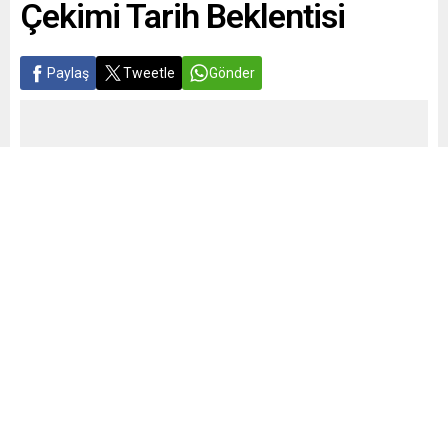
Çekimi Tarih Beklentisi
Paylaş
Tweetle
Gönder
Yayınlama: 21.06.2026
A
A
+
-
0