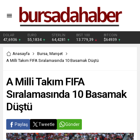
DOLAR
EURO
STERLİN
BIST 100
BITCOIN
47,6936
55,1834
64,4281
13.779,39
$64939
Anasayfa
Bursa
,
Manşet
A Milli Takım FIFA Sıralamasında 10 Basamak Düştü
A Milli Takım FIFA
Sıralamasında 10 Basamak
Düştü
Paylaş
Tweetle
Gönder