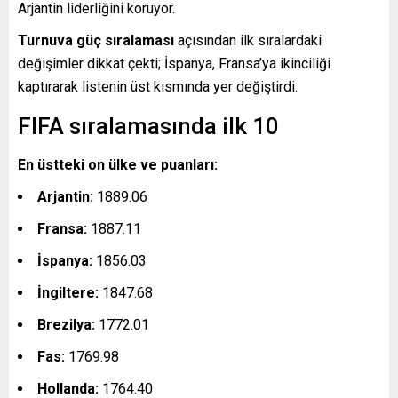
Arjantin liderliğini koruyor.
Turnuva güç sıralaması
açısından ilk sıralardaki
değişimler dikkat çekti; İspanya, Fransa’ya ikinciliği
kaptırarak listenin üst kısmında yer değiştirdi.
FIFA sıralamasında ilk 10
En üstteki on ülke ve puanları:
Arjantin:
1889.06
Fransa:
1887.11
İspanya:
1856.03
İngiltere:
1847.68
Brezilya:
1772.01
Fas:
1769.98
Hollanda:
1764.40