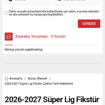
merakı olup zaman
serasını ziyaret eden
bulamadığı için kursa...
Haymeana Anaokulu
öğrencileri, tohum ekmeyi...
Daha sonraki yorumlarımda kullanılması için adım, e-posta adresim
ve site adresim bu tarayıcıya kaydedilsin.
Ziyaretçi Yorumları - 0 Yorum
Henüz yorum yapılmamış.
Anasayfa
Bursa
,
Manşet
2026-2027 Süper Lig Fikstür Çekimi Tarih Beklentisi
2026-2027 Süper Lig Fikstür