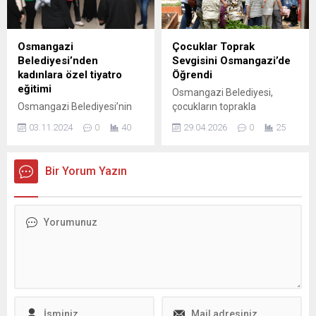
dezenfekte ederek,
temizleme çalışmalarıyla
günlük kullanıma uygun hale
Osmangazi
Çocuklar Toprak
getirdi. Osmangazi
Belediyesi’nden
Sevgisini Osmangazi’de
Belediyesi tarafından
kadınlara özel tiyatro
Öğrendi
Kurban Bayramı öncesinde
eğitimi
Osmangazi Belediyesi,
Veysel Karani, Geçit ve
Osmangazi Belediyesi’nin
çocukların toprakla
Alacahırka’da kurban pazar
‘Kadınlar Tiyatro
tanışması ve tükettikleri
alanları kuruldu. Bursalı
03.11.2024
0
40
29.04.2026
0
25
Sahnesinde’ adıyla ilçedeki
gıdaların üretim sürecini
vatandaşlar,...
kadınlara özel olarak
yerinde öğrenmesi amacıyla
başlattığı tiyatro kursunda
hayata geçirdiği
Bir Yorum Yazın
eğitimler başladı.
çalışmalarını sürdürüyor. Bu
Osmangazili kadınlar, 4 aylık
kapsamda düzenlenen
eğitim sürecinin ardından
etkinliklerde çocuklar üretim
sahneye çıkarak kendi
alanlarına götürülerek,
oyunlarını sergileyecek.
seralarda tohum ekme ve
Sanata ve sanatçıya her
fide dikme süreçlerini
zaman destek veren
uygulamalı olarak
Osmangazi Belediyesi, ilçe
deneyimliyor. Osmangazi
tiyatro sanatına ilgi duyan
Belediyesi’nin iştiraki Gazi
kadınları unutmadı. Sanata
Tarım A.Ş.’nin üretim