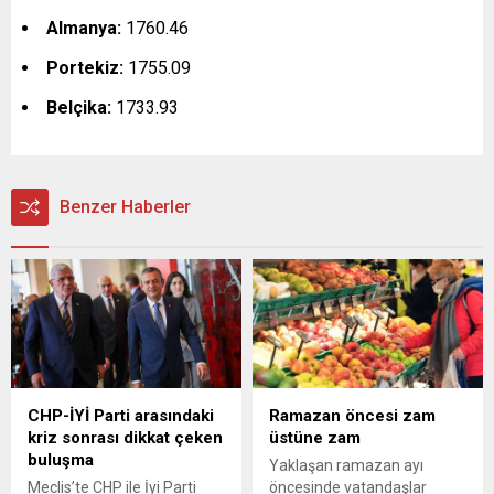
Almanya:
1760.46
Portekiz:
1755.09
Belçika:
1733.93
Benzer Haberler
CHP-İYİ Parti arasındaki
Ramazan öncesi zam
kriz sonrası dikkat çeken
üstüne zam
buluşma
Yaklaşan ramazan ayı
Meclis’te CHP ile İyi Parti
öncesinde vatandaşlar