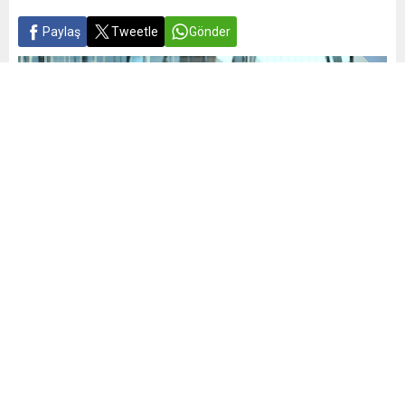
Paylaş
Tweetle
Gönder
Yayınlama: 02.07.2026
A
A
+
-
0
Kuzey Atlantik Antlaşması Örgütü (NATO) 4 Nisan 1949’da,
kolektif meşru müdafaa ilkesine dayanarak Sovyet