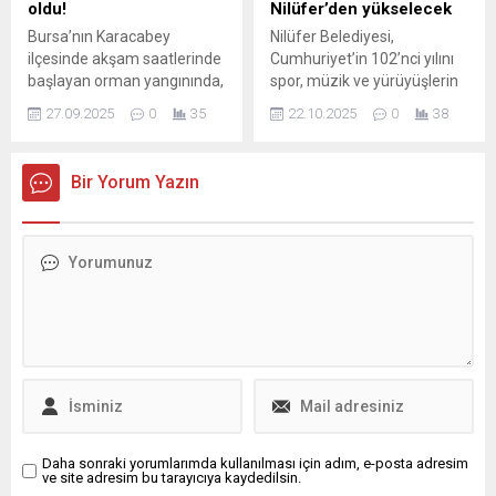
kaçınsa da, saha çalışmaları
ve ilişkilerin daha ileri
oldu!
Nilüfer’den yükselecek
ve...
taşınması için somut
Bursa’nın Karacabey
Nilüfer Belediyesi,
mekanizmalar hakkında fikir
ilçesinde akşam saatlerinde
Cumhuriyet’in 102’nci yılını
alışverişinde...
başlayan orman yangınında,
spor, müzik ve yürüyüşlerin
Orman Genel Müdürlüğü
olduğu bir dizi etkinlikle
27.09.2025
0
35
22.10.2025
0
38
ekipleri yangının enerjisinin
kutlayacak. Koşuyla
düşürüldüğünü açıkladı.
başlayacak bayram
Söndürme çalışmaları
heyecanı, 29 Ekim akşamı
Bir Yorum Yazın
sürüyor.
geleneksel Cumhuriyet
Yürüyüşü ve Edis konseriyle
taçlanacak. Nilüfer
Belediyesi, Türkiye
Cumhuriyeti’nin 102. yıl
dönümünü, hafta boyu
sürecek bir programla
kutlamaya hazırlanıyor. 22
Ekim’de Cumhuriyet Koşusu
ile başlayacak olan
etkinlikler,...
Daha sonraki yorumlarımda kullanılması için adım, e-posta adresim
ve site adresim bu tarayıcıya kaydedilsin.