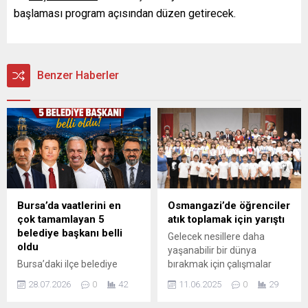
başlaması program açısından düzen getirecek.
Benzer Haberler
Bursa’da vaatlerini en
Osmangazi’de öğrenciler
çok tamamlayan 5
atık toplamak için yarıştı
belediye başkanı belli
Gelecek nesillere daha
oldu
yaşanabilir bir dünya
Bursa’daki ilçe belediye
bırakmak için çalışmalar
başkanlarının ikinci yıl
yürüten Osmangazi
28.07.2026
0
42
11.06.2025
0
29
performanslarını
Belediyesi, öğrencilerde sıfır
değerlendiren çalışmada,
atık bilinci oluşturmak