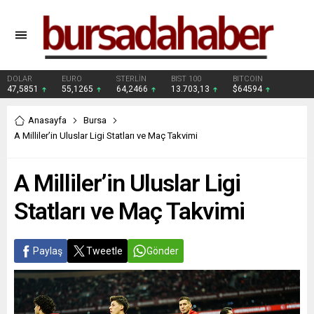
DOLAR
EURO
STERLİN
BIST 100
BITCOIN
47,5851
55,1265
64,2466
13.703,13
$64594
Anasayfa
Bursa
A Milliler’in Uluslar Ligi Statları ve Maç Takvimi
A Milliler’in Uluslar Ligi
Statları ve Maç Takvimi
Paylaş
Tweetle
Gönder