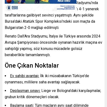
sezonun öncesinde A Milli Takım, Kocaeli Stadyumu’nda
2026 Dünya Kupası elemelerinde Gürcistan’ı 4-1 yenerek
taraftarlarına galibiyet sevinci yaşatmıştı. Aynı şekilde
Bursa’daki Atatürk Spor Kompleksi’ndeki son maçta da
Bulgaristan 2-0 mağlup edilmişti.
Renato Dall’Ara Stadyumu, İtalya ile Türkiye arasında 2024
Avrupa Şampiyonası öncesinde oynanan hazırlık maçına ev
sahipliği yapmış; söz konusu mücadele golsüz
beraberlikle tamamlanmıştı.
Öne Çıkan Noktalar
Ev sahibi avantajı:
İlk iki müsabakanın Türkiye’de
oynanması, millilere saha avantajı sağlayacak.
Deplasman sınavı:
Liege ve Bologna’daki karşılaşmalar,
grubun kritik dönemeçleri olacak.
Başlama saati:
Tüm maçların aynı saat diliminde