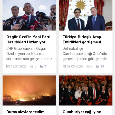
seçim döneminde açıklanan
amacıyla Okullar Arası
vaatlerin tamamlanma
Ödüllü Atık Toplama
oranları sıralandı. Paylaşılan
Yarışması düzenledi.
verilere göre listenin ilk
Düzenlenen yarışmada
sırasında Osmangazi
toplam 46 ton atık toplandı.
Belediye Başkanı Erkan
En çok atık toplayan 3 okul
Aydın yer aldı. Toplam 60
düzenlenen törenle
Özgür Özel’in Yeni Parti
Türkiye-Birleşik Arap
vaadi bulunan Erkan Aydın’ın
ödüllendirildi. Osmangazi
Hazırlıkları Hızlanıyor
Emirlikleri görüşmesi
vaatlerini tamamlama oranı
Belediyesi İklim Değişikliği
CHP Grup Başkanı Özgür
Dolmabahçe
yüzde 71,7 olarak açıklandı.
ve Sıfır Atık Müdürlüğü
Özel’in yeni parti kurma
Cumhurbaşkanlığı Ofisi’nde
Aydın’ı, 98 vaadin yüzde
tarafından...
sürecinde son gelişmeler hız
gerçekleştirilen görüşmede,
54,1’ini tamamlayan Nilüfer
kazandı. Yargı kararlarının
iki ülke arasındaki ilişkilerin
Belediye...
19.07.2026
0
31
08.05.2026
0
14
beklenmesine rağmen, adli
niteliği ve kapsamı ele alındı.
tatilin başlamasıyla birlikte
Görüşmede hem bölgesel
hazırlıklar ivme kazanacak
hem de küresel boyuttaki
gibi görünüyor. Partinin
gelişmeler çerçevesinde
programı ve tüzüğü titizlikle
ortak tavır ve iş birliği
kaleme alınıyor; kurucular
fırsatları üzerinde duruldu.
kurulu üyeleri belirleniyor ve
Taraflar, siyasi diyaloğun
isim tartışmaları sürüyor.
güçlendirilmesine yönelik
Özel önce isim vermekten
adımların önemini vurguladı
Bursa alevlere teslim
Cumhuriyet ışığı yine