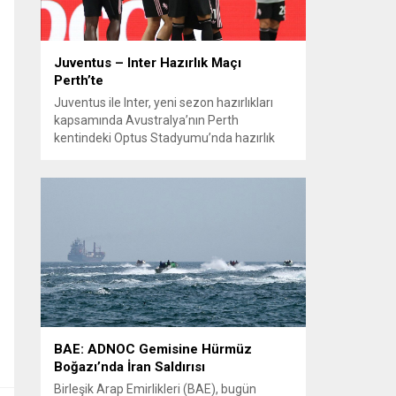
Juventus – Inter Hazırlık Maçı
Perth’te
Juventus ile Inter, yeni sezon hazırlıkları
kapsamında Avustralya’nın Perth
kentindeki Optus Stadyumu’nda hazırlık
maçında karşılaştı. Her iki teknik direktör de
transferlerin takıma uyumunu ve
oyuncuların fiziksel durumunu
değerlendirmek için bu mücadeleyi kritik
bir prova olarak kullandı. Karşılaşmada iki
Türk futbolcu sahada yer aldı: Juventus’ta
Kenan Yıldız ilk 11’de görev alırken,...
BAE: ADNOC Gemisine Hürmüz
Boğazı’nda İran Saldırısı
Birleşik Arap Emirlikleri (BAE), bugün