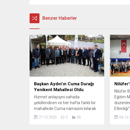
Benzer Haberler
Başkan Aydın’ın Cuma Durağı
Nilüfer’
Yenikent Mahallesi Oldu
Nilüfer B
Hizmet anlayışını sahada
Eğitim Mü
şekillendiren ve her hafta farklı bir
düzenlen
mahallede Cuma namazını kılarak
Etkinliği
vatandaşlarla bir araya gelen
Günü’nde
27.12.2025
0
36
04.12.
Osmangazi Belediye Başkanı Erkan
araya ge
Aydın, bu kez Yenikent Mahallesi’ni
Salonu’n