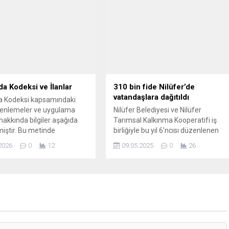
Nilüfer Belediye Başkanı
arşiv belgelerinden oluşan sergi,
emir, “Siz yeter ki sahada,
aynı zamanda Nâzım Hikmet
ayatta olun; biz her zaman
Kültürevi’nde de izleyici ile buluştu.
yız” dedi. Nilüfer
Bursa’nın kültür ve sanat hayatına
i, 3...
katkı sunan Nilüfer Belediyesi,
Edebiyat Galerisi’ni “Bedri...
da Kodeksi ve İlanlar
310 bin fide Nilüfer’de
vatandaşlara dağıtıldı
a Kodeksi kapsamındaki
zenlemeler ve uygulama
Nilüfer Belediyesi ve Nilüfer
 hakkında bilgiler aşağıda
Tarımsal Kalkınma Kooperatifi iş
iştir. Bu metinde
birliğiyle bu yıl 6’ncısı düzenlenen
k, tebliğ ve ilân
“Fide Bizden Ürün Sizden”
2026
0
12
09.05.2025
0
26
ine dair temel noktalar
kampanyasında 310 bin fide
r dille yeniden
vatandaşlara ücretsiz olarak
iştir. Belirtilen
dağıtıldı. Nilüferli üreticilerin
eler, gıda güvenliği ve yeni
yetiştirdiği fideleri, vatandaşlar
 piyasaya girişine ilişkin
balkon ve teraslarında yetiştirecek.
 usullerini karşılayacak
Nilüfer Belediyesi ve Nilüfer
hazırlanmıştır. Aşağıda yer
Tarımsal Kalkınma Kooperatifi’nin
klar, ilgili belgelerin kısa...
(NİLKOOP) ilçede tarım bilincini