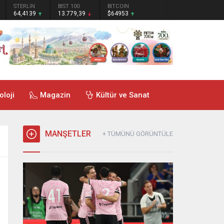
STERLİN
BIST 100
BITCOIN
64,4139
13.779,39
$64953
oloji
Magazin
Kültür ve Sanat
MANŞETLER
+ TÜMÜNÜ GÖRÜNTÜLE