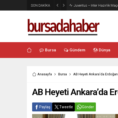
SON DAKİKA
Juventus – Inter Hazırlık Maçı
Bursa
Gündem
Dünya
Anasayfa
Bursa
AB Heyeti Ankara’da Erdoğan 
AB Heyeti Ankara’da Er
Paylaş
Tweetle
Gönder