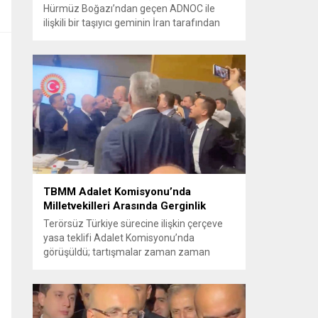
Hürmüz Boğazı’ndan geçen ADNOC ile
ilişkili bir taşıyıcı geminin İran tarafından
füze saldırısına uğradığını duyurdu.
Yetkililer olayın kontrol altına alındığını
bildirirken saldırıyı kınadı ve Tahran’ı
korsanlıkla suçladı. WAM ajansının
aktardığı ilk açıklamada, ADNOC’a ait bir
geminin sabah saatlerinde hedef alındığı
belirtildi; ilerleyen dakikalarda ise BAE...
TBMM Adalet Komisyonu’nda
Milletvekilleri Arasında Gerginlik
Terörsüz Türkiye sürecine ilişkin çerçeve
yasa teklifi Adalet Komisyonu’nda
görüşüldü; tartışmalar zaman zaman
yükseldi ve oturum kısa süreliğine kesintiye
uğradı. Komisyon çalışmalarında kimi
milletvekilleri arasında sözlü gerilim
yaşandı, daha sonra fiziksel arbede çıktı.