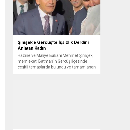
Görüşme sırasında İyi Parti ile MHP
milletvekilleri arasında söz düellosu
başladı; taraflar birbirlerini sert ifadelerle
eleştirdi. Tartışma...
Şimşek’e Gercüş’te İşsizlik Derdini
Anlatan Kadın
Hazine ve Maliye Bakanı Mehmet Şimşek,
memleketi Batman’ın Gercüş ilçesinde
çeşitli temaslarda bulundu ve tamamlanan
projelerin açılış törenlerine katıldı. Ziyareti
sırasında, bölge sakinleriyle sohbet ettiği
esnada bir yaşlı kadının çocuklarının
işsizliğine dair yakınmasını dinledi. Kadının
dertlerini Kürtçe olarak doğrudan Bakan
Şimşek’e aktarması, orada bulunanların
ilgisini çekti. Şimşek ise samimi bir...