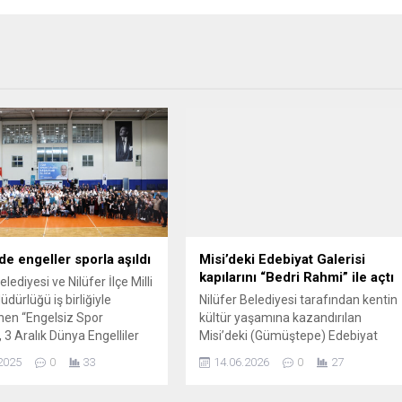
de engeller sporla aşıldı
Misi’deki Edebiyat Galerisi
kapılarını “Bedri Rahmi” ile açtı
elediyesi ve Nilüfer İlçe Milli
dürlüğü iş birliğiyle
Nilüfer Belediyesi tarafından kentin
en “Engelsiz Spor
kültür yaşamına kazandırılan
”, 3 Aralık Dünya Engelliler
Misi’deki (Gümüştepe) Edebiyat
 yüzlerce öğrenciyi bir
Galerisi’nin kapıları “Bedri Rahmi
2025
0
33
14.06.2026
0
27
tirdi. Yüzüncüyıl Spor
Eyüboğlu Yaşıyor” sergisi ile açıldı.
da gerçekleşen etkinlikte
Ressam ve şairin resimleri, şiirleri v