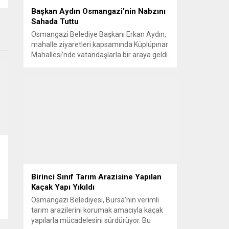
Başkan Aydın Osmangazi’nin Nabzını
Sahada Tuttu
Osmangazi Belediye Başkanı Erkan Aydın,
mahalle ziyaretleri kapsamında Küplüpınar
Mahallesi’nde vatandaşlarla bir araya geldi.
Vatandaşların görüş, talep ve önerilerini
yerinde dinleyen Başkan Aydın, esnafı da
gezerek hayırlı işler temennisinde bulundu.
Göreve geldiği günden bu yana
vatandaşlarla güçlü ve doğrudan iletişim
kurmaya öncelik veren Osmangazi
Belediye Başkanı Erkan Aydın, sosyal
belediyecilik...
Birinci Sınıf Tarım Arazisine Yapılan
Kaçak Yapı Yıkıldı
Osmangazi Belediyesi, Bursa’nın verimli
tarım arazilerini korumak amacıyla kaçak
yapılarla mücadelesini sürdürüyor. Bu
e