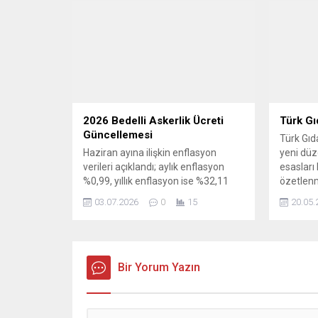
ziyaret etti. Osmangazi Belediye
konuşan 
Başkanı Erkan Aydın, ilçede
Şadi Özd
yaşayan vatandaşlarla daha güçlü
sosyal h
bir bağ kurmak ve hizmetleri
yanınızda
yerinde planlamak amacıyla
Belediyes
gerçekleştirdiği mahalle
ziyaretlerine...
2026 Bedelli Askerlik Ücreti
Türk Gı
Güncellemesi
Türk Gıd
Haziran ayına ilişkin enflasyon
yeni dü
verileri açıklandı; aylık enflasyon
esasları
%0,99, yıllık enflasyon ise %32,11
özetlenm
olarak kaydedildi. Bu veriler, bedelli
yönetmeli
03.07.2026
0
15
20.05.
askerlik ücretinin yeniden
bölümler
hesaplanmasında doğrudan etkili
özgün bi
oluyor ve temmuzda yürürlüğe
düzenlenm
girebilecek yeni tutarın
düzenlem
şekillenmesinde rol oynayacak.
Bir Yorum Yazın
gıdaların
Bedelli askerlik bedeli, memur
uygulama
maaşlarına yapılan zamların temel
şekilde 
aldığı altı aylık enflasyon farkları ve
alan başlı