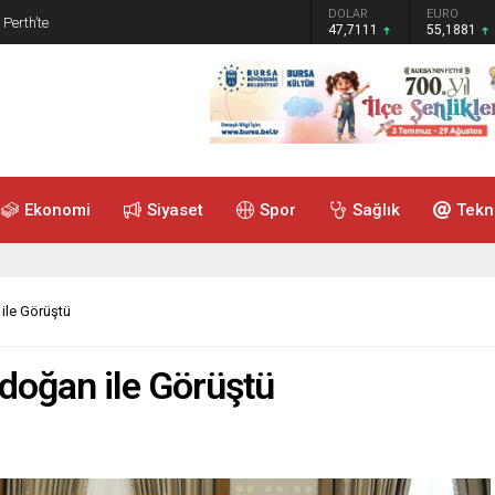
GRAM ALTIN
DOLAR
EURO
 Perth’te
6.660,55
47,7111
55,1881
Ekonomi
Siyaset
Spor
Sağlık
Tekn
ile Görüştü
doğan ile Görüştü