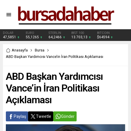
DOLAR
EURO
STERLİN
BIST 100
BITCOIN
47,5851
55,1265
64,2466
13.703,13
$64594
Anasayfa
Bursa
ABD Başkan Yardımcısı Vance’in İran Politikası Açıklaması
ABD Başkan Yardımcısı
Vance’in İran Politikası
Açıklaması
Paylaş
Tweetle
Gönder