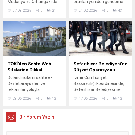
Mudanya ve Orhangazi'de
oranları yeniden gündeme
kötüleşebileceği vurgulandı.
bulunan atık su
geldi. Bursa Su ve
İranlı yetkililer,...
07.03.2025
0
21
24.02.2026
0
43
tesislerindeki ihlalleri
Kanalizasyon İdaresi
nedeniyle Bursa Büyükşehir
(BUSKİ) tarafından
Belediyesi Su ve
paylaşılan güncel verilere
Kanalizasyon İdaresine2
göre, son yağışların etkisiyle
milyon lira ceza verdi.
rezervlerde sınırlı bir artış
kaydedildi. Kış döneminin ...
TOKİ’den Sahte Web
Seferihisar Belediyesi’ne
Sitelerine Dikkat
Rüşvet Operasyonu
Dolandırıcıların sahte e-
İzmir Cumhuriyet
Devlet arayüzleri ve
Başsavcılığı koordinesinde,
reklamlar yoluyla
Seferihisar Belediyesi’ne
vatandaşları yönlendirdiği
yönelik rüşvet iddiaları
23.06.2026
0
12
17.06.2026
0
12
tespit edildi. Resmi
üzerine sabah saatlerinde
kurumları taklit eden bu
geniş çaplı bir operasyon
siteler, açık satış
düzenlendi. Operasyon eş
Bir Yorum Yazın
kampanyaları sırasında
zamanlı olarak yürütüldü ve
kullanıcıları yanıltarak kişisel
soruşturma devam ediyor.
bilgi ve ödeme taleplerinde
İcra edilen operasyonda