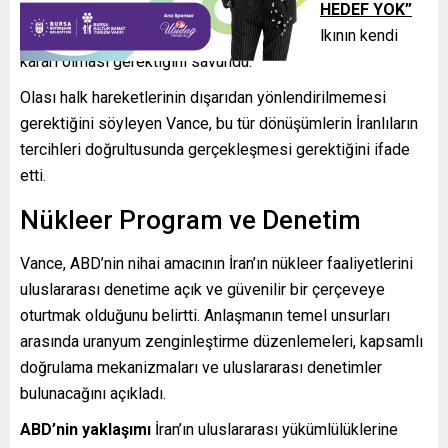
“PEHLEVİ’Yİ İKTİDARA TAŞIMA GİBİ BİR HEDEF YOK”
ifadesiyle, İran’daki siyasi değişimin İran halkının kendi
kararı olması gerektiğini savundu.
Olası halk hareketlerinin dışarıdan yönlendirilmemesi
gerektiğini söyleyen Vance, bu tür dönüşümlerin İranlıların
tercihleri doğrultusunda gerçekleşmesi gerektiğini ifade
etti.
Nükleer Program ve Denetim
Vance, ABD’nin nihai amacının İran’ın nükleer faaliyetlerini
uluslararası denetime açık ve güvenilir bir çerçeveye
oturtmak olduğunu belirtti. Anlaşmanın temel unsurları
arasında uranyum zenginleştirme düzenlemeleri, kapsamlı
doğrulama mekanizmaları ve uluslararası denetimler
bulunacağını açıkladı.
ABD’nin yaklaşımı
İran’ın uluslararası yükümlülüklerine