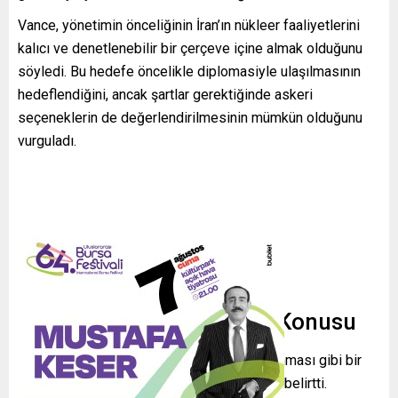
Vance, yönetimin önceliğinin İran’ın nükleer faaliyetlerini
kalıcı ve denetlenebilir bir çerçeve içine almak olduğunu
söyledi. Bu hedefe öncelikle diplomasiyle ulaşılmasının
hedeflendiğini, ancak şartlar gerektiğinde askeri
seçeneklerin de değerlendirilmesinin mümkün olduğunu
vurguladı.
Pehlavi ve Dış Müdahale Konusu
Vance, Rıza Pehlevi’nin İran’da iktidara taşınması gibi bir
politikanın söz konusu olmadığını özellikle belirtti.