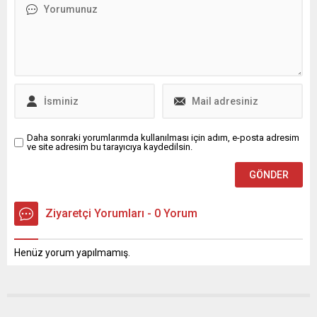
bulunabiliyor. Toplu Konut
toplam 6 kişi gözaltına
İdaresi Başkanlığı (TOKİ)
alındı. Gözaltına alınanlar
sosyal medya hesabından
arasında Belediye Başkan
yapılan duyuruda, yetkisiz
Yardımcısı Gökhan Pehlivan
kişilere ödeme yapılmaması
da yer alıyor; ayrıca bazı
gerektiği vurgulandı.
müteahhitlerin de işlemleri...
TOKİ’nin şahsi IBAN talep
etmediği...
Daha sonraki yorumlarımda kullanılması için adım, e-posta adresim
ve site adresim bu tarayıcıya kaydedilsin.
Ziyaretçi Yorumları - 0 Yorum
Henüz yorum yapılmamış.