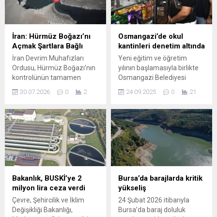
İran: Hürmüz Boğazı’nı
Osmangazi’de okul
Açmak Şartlara Bağlı
kantinleri denetim altında
İran Devrim Muhafızları
Yeni eğitim ve öğretim
Ordusu, Hürmüz Boğazı’nın
yılının başlamasıyla birlikte
kontrolünün tamamen
Osmangazi Belediyesi
İran’da olduğunu belirterek,
ekipleri, öğrencilerin sağlıklı
30.07.2026
0
2
24.09.2025
0
21
boğazın yeniden açılmasının
gıdalara ulaşabilmesi için
mevcut koşullarda mümkün
okul kantinlerine denetimler
olmadığını açıkladı. Yapılan
düzenliyor. Okulların
açıklamada Washington’un
açılması ile birlikte
bölgedeki askeri faaliyetleri
çocukların alışveriş yaptığı
ve deniz trafiğine yönelik
okul kantinlerinin hijyen ve
müdahaleleri gerekçe
sağlık koşullarını denetleyen
gösterildi. Açıklamada,
Osmangazi Belediyesi,
gerilimin sürmesi halinde
Zabıta Müdürlüğü ve Yapı
Bakanlık, BUSKİ’ye 2
Bursa’da barajlarda kritik
sadece boğazın
Kontrol Müdürlüğü İş Yeri ve
milyon lira ceza verdi
yükseliş
kapanmayacağı, aynı
Çevre Sağlığı Denetim Birimi
Çevre, Şehircilik ve İklim
24 Şubat 2026 itibarıyla
zamanda bölgedeki
ekipleri,...
Değişikliği Bakanlığı,
Bursa’da baraj doluluk
güvenlik ortamının daha da