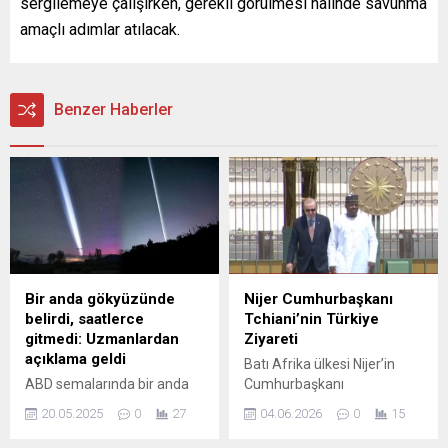
sergilemeye çalışırken, gerekli görülmesi halinde savunma
amaçlı adımlar atılacak.
Benzer Haberler
Bir anda gökyüzünde
Nijer Cumhurbaşkanı
belirdi, saatlerce
Tchiani’nin Türkiye
gitmedi: Uzmanlardan
Ziyareti
açıklama geldi
Batı Afrika ülkesi Nijer’in
ABD semalarında bir anda
Cumhurbaşkanı
ortaya çıkan gizemli ışık
Abdurrahman Tchiani,
20.05.2025
0
27
04.06.2026
0
15
hüzmesi sosyal medyada
Cumhurbaşkanı Recep
büyük merak uyandırdı. İlk
Tayyip Erdoğan’ın davetiyle