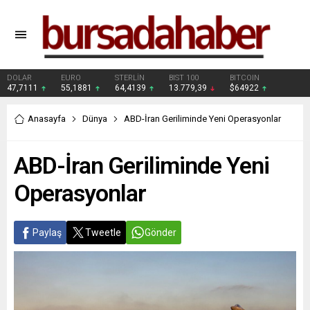
DOLAR
EURO
STERLİN
BIST 100
BITCOIN
47,7111
55,1881
64,4139
13.779,39
$64922
Anasayfa
Dünya
ABD-İran Geriliminde Yeni Operasyonlar
ABD-İran Geriliminde Yeni
Operasyonlar
Paylaş
Tweetle
Gönder