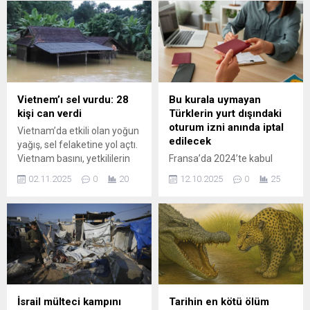
başta doğa olayı sanılsa da
Türkiye’ye resmi bir ziyaret
işin aslı bambaşka çıktı...
gerçekleştirdi. Beştepe’de
düzenlenen resmi karşılama
töreninde iki lider bir araya
geldi. Cumhurbaşkanlığı
İletişim Başkanı Burhanettin
Duran, ziyaretin Türkiye-
Vietnem’ı sel vurdu: 28
Bu kurala uymayan
Nijer ilişkilerinin tüm
kişi can verdi
Türklerin yurt dışındaki
yönleriyle ele alınacağı ve
oturum izni anında iptal
Vietnam’da etkili olan yoğun
işbirliğinin derinleştirilmesi
edilecek
yağış, sel felaketine yol açtı.
için atılabilecek adımların
Vietnam basını, yetkililerin
Fransa’da 2024’te kabul
değerlendirileceğini belirtti.
ülkenin orta kesimlerinde
edilen yeni göçmenlik
Ayrıca, tarafların güncel...
02.11.2025
0
20
12.10.2025
0
25
etkisini devam ettiren sel
yasası, 2025 itibarıyla tam
felaketi nedeniyle açıklama
olarak uygulanmaya başladı.
yaptığını duyurdu. Yapılan
Düzenlemeye göre oturum
açıklamada,, sel nedeniyle
kartı almak isteyen
28 kişinin hayatını ...
yabancılardan artık Fransa
Cumhuriyeti’nin temel
değerlerine bağlılık sözü
istenecek. Bu taahhüdü ihlal
edenlerin oturum izinleri,
İsrail mülteci kampını
Tarihin en kötü ölüm