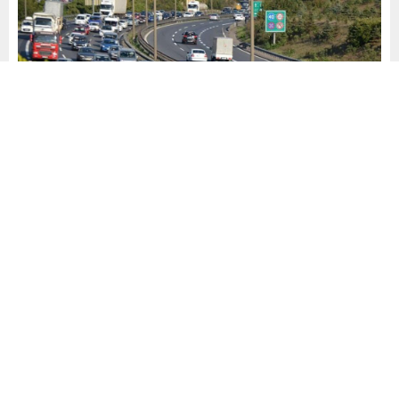
Yayınlama: 26.05.2026
A
A
+
-
0
Karayolları Genel Müdürlüğü duyurusuna göre, otoyollarda
ve 15 Temmuz Şehitler ile Fatih Sultan Mehmet
köprülerinden 30 Mayıs Cumartesi saat 24.00’e kadar
geçişlerin ücretsiz olacağı açıklandı. Seyahat edenlerden,