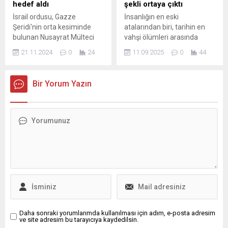
süresi dolmadan iptal
hedef aldı
şekli ortaya çıktı
edilebilecek.
İsrail ordusu, Gazze
İnsanlığın en eski
Şeridi'nin orta kesiminde
atalarından biri, tarihin en
bulunan Nusayrat Mülteci
vahşi ölümleri arasında
Kampı bünyesindeki 5.
gösterilen bir olayda, nesli
21.11.2024
0
24
11.09.2025
0
44
Kamp bölgesine topçu
tükenmiş dev bir yırtıcı ile bir
saldırıları gerçekleştirdi.
leoparın saldırısına
Düzenlenen saldırıda 3
uğrayarak korkunç bir son
Bir Yorum Yazın
Filistinli yaşamını yitirdi. İsrail
yaşadı.
askerleri, Bureyc Mülteci
Kampı'nın kuzey ve ...
Daha sonraki yorumlarımda kullanılması için adım, e-posta adresim
ve site adresim bu tarayıcıya kaydedilsin.