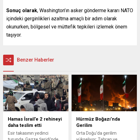
Sonuç olarak
, Washington’ın asker gönderme kararı NATO
içindeki gerginlikleri azaltma amaçlı bir adım olarak
okunurken, bölgesel ve müttefik tepkileri izlemek önem
taşıyor.
Benzer Haberler
Hamas İsrail’e 2 rehineyi
Hürmüz Boğazı’nda
daha teslim etti
Gerilim
Esir takasının yedinci
Orta Doğu’da gerilim
turunda, Gazze Şeridi’nde
yükseliyor; Tahran ve