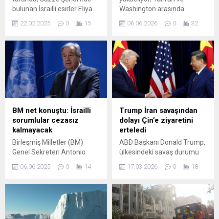
bulunan İsrailli esirler Eliya
Washington arasında
Cohen, Omer Shem-Tov,
müzakere sinyalleri bulunsa
22.02.2025
0
15
06.06.2026
0
32
Omer Wenkert, Tal Shoham,
da sahadaki askeri
Avera Mengistu ve Hisham
hareketlilik sürüyor. Son
al-Sayed'in Kızılhaç
saatlerde Hürmüz Boğazı
ekiplerine teslim edilmesi
çevresinde yaşanan
beklenirken esirlerden Tal
çatışmalar bölgedeki
Shoham ve Avera ...
güvenlik kaygılarını artırdı.
CENTCOM, bölgede
seyreden dört İran yapımı
insansız hava aracının (İHA)
BM net konuştu: İsrailli
Trump İran savaşından
ABD güçleri tarafından
sorumlular cezasız
dolayı Çin’e ziyaretini
etkisiz hâle getirildiğini
kalmayacak
erteledi
açıkladı. Açıklamada ayrıca,
Birleşmiş Milletler (BM)
ABD Başkanı Donald Trump,
ABD güçlerini korumak
Genel Sekreteri Antonio
ülkesindeki savaş durumu
amacıyla...
Guterres, çatışma
gerekçesiyle Mart sonunda
06.06.2025
0
14
17.03.2026
0
18
alanlarında görevli BM
planlanan Çin zirvesinin
personelinin ve diğer sivil
Nisan ayına ertelenmesini
görevlilerin öldürülmesinde
talep etti.
sorumluluğu olanların
"cezasız kalmaması"