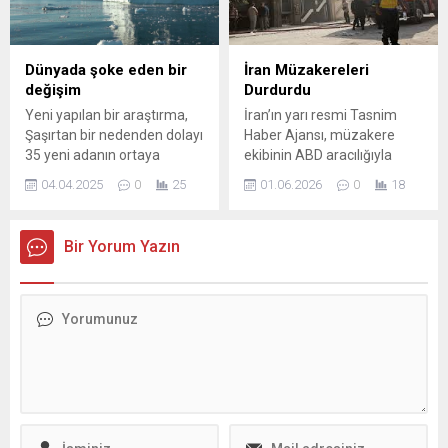
gerektiğini belirtti. Guterres,
New York'taki BM Genel
Merkezi ...
Dünyada şoke eden bir
İran Müzakereleri
değişim
Durdurdu
Yeni yapılan bir araştırma,
İran’ın yarı resmi Tasnim
Şaşırtan bir nedenden dolayı
Haber Ajansı, müzakere
35 yeni adanın ortaya
ekibinin ABD aracılığıyla
çıktığını ortaya koydu.
yürütülen mesaj alışverişini
04.04.2025
0
25
01.06.2026
0
18
Uzmanlar, bu değişimin
kesme kararı aldığını bildirdi.
dünyanın geleceği için kritik
Karara göre, ekip, İsrail’in
öneme sahip olduğuna
Lübnan ve Gazze’ye yönelik
Bir Yorum Yazın
dikkat çekti. İşte tüm
saldırılarının sona
detaylar...
erdirilmesine ilişkin
taleplerin karşılanmasını
bekleyecek ve bu koşul
gerçekleşene kadar
arabulucular üzerinden
herhangi bir görüşme
gerçekleştirmeyecek.
Görüşme Koşulu ve Talepler
İran tarafı, İsrail...