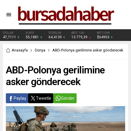
DOLAR
EURO
STERLİN
BIST 100
BITCOIN
47,7111
55,1881
64,4139
13.779,39
$64953
Anasayfa
Dünya
ABD-Polonya gerilimine asker gönderecek
ABD-Polonya gerilimine
asker gönderecek
Paylaş
Tweetle
Gönder