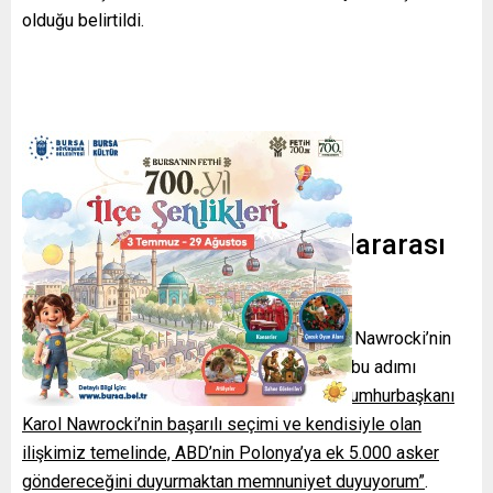
olduğu belirtildi.
Kararın gerekçesi ve uluslararası
yankıları
Trump,
Truth
platformundaki açıklamasında Nawrocki’nin
zaferini ve aralarındaki bağları öne sürerek bu adımı
savundu:
“Gururla desteklediğim Polonya Cumhurbaşkanı
Karol Nawrocki’nin başarılı seçimi ve kendisiyle olan
ilişkimiz temelinde, ABD’nin Polonya’ya ek 5.000 asker
göndereceğini duyurmaktan memnuniyet duyuyorum”
.