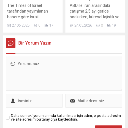
Nilüfer Belediye Başkanı...
The Times of Israel
ABD ile İran arasındaki
tarafından yayımlanan
çatışma 2,5 ayı geride
habere göre İsrail
bırakırken, küresel lojistik ve
Başsavcılığı, ABD Başkanı
enerji piyasalarında
27.06.2025
0
17
24.05.2026
0
19
Donald Trump'ın davanın
olumsuz etkiler
iptal edilmesi çağrısının
gözlemleniyor. Taraflar
ardından Netanyahu'nun
arasında yürütülen
Bir Yorum Yazın
avukatları aracılığıyla yaptığı
görüşmelerde, gerilimi
erteleme talebini "ifade
azaltmaya yönelik adımlar
verme sürecinin yavaş
ve karşılıklı taahhüt iddiaları
ilerlemesi ...
gündeme geldi. Diplomasi
kanallarından gelen bilgilere
göre Washington ve Tahran
hattında masada bir
anlaşma taslağı bulunduğu,
ABD’nin İran ve
müttefiklerine doğrudan...
Daha sonraki yorumlarımda kullanılması için adım, e-posta adresim
ve site adresim bu tarayıcıya kaydedilsin.