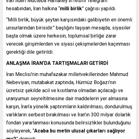
İran lideri Mücteba Hamaney’in resmi Telegram
hesabından, İran halkına “
milli birlik
” çağrısı yapıldı.
“Milli birlik, büyük şeytan karşısındaki galibiyetin en önemli
unsurlarından birisidir.” başlığını taşıyan mesajda, siyasiler
başta olmak üzere herkesin, toplumsal birliğe zarar
verecek girişimlerden ve siyasi çekişmelerden kaçınması
gerektiği dile getirildi.
ANLAŞMA İRAN’DA TARTIŞMALARI GETİRDİ
İran Meclisi’nin muhafazakar milletvekillerinden Mahmud
Nebeviyan, mutabakat zaptında, Hürmüz Boğazı’nın
ücretsiz şekilde acil ve kısıtlama olmadan açılacağı ve
uranyumun seyreltilmesine dair maddelerin yer almasına
karşın, İran’a yönelik yaptırımların kaldırılması, dondurulmuş
varlıkların serbest bırakılması ve İran’ın 300 milyar dolarlık
fondan yararlanması konusunda belirsizlikler bulunduğunu
söyleyerek, “
Acaba bu metin ulusal çıkarları sağlıyor
mu?
” demişti.