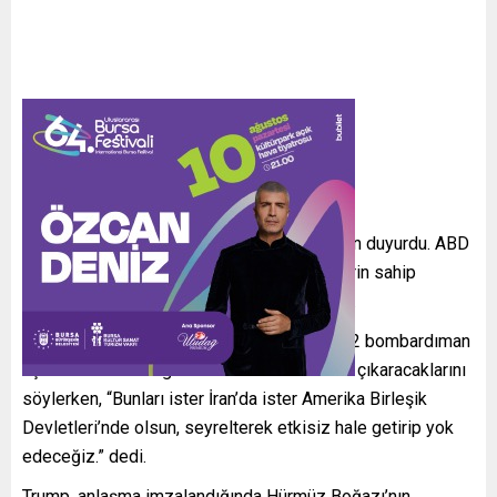
TRUMP SOSYAL MEDYADAN DUYURDU
Trump açıklamayı sosyal medya hesabından duyurdu. ABD
Başkanı, İran ile ilişkilerin önceki yönetimlerin sahip
olduğundan çok daha iyi olduğunu iddia etti.
Anlaşmanın ardından uygun bir zamanda B-2 bombardıman
uçakları ile İran’da gömülü nükleer kalıntıları çıkaracaklarını
söylerken, “Bunları ister İran’da ister Amerika Birleşik
Devletleri’nde olsun, seyrelterek etkisiz hale getirip yok
edeceğiz.” dedi.
Trump, anlaşma imzalandığında Hürmüz Boğazı’nın