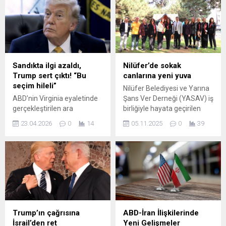
temaslarla büyükşehir
Gençlik Programı’ sona erdi.
belediyelerinden ve çeşitli
Projeyi başarıyla
kurumlardan Adıyaman için
tamamlayan gençler,
önemli destekler
sertifikalarını törenle aldı.
sağladıklarını belirten
Nilüfer’de gençlerin bireysel
Tutdere ...
gelişimini, topluluk
kapasitesini ve kentsel-
Sandıkta ilgi azaldı,
Nilüfer’de sokak
toplumsal katılımını
Trump sert çıktı! “Bu
canlarına yeni yuva
güçlendirmeyi amaçlayan
seçim hileli”
Nilüfer Belediyesi ve Yarına
program başarıyla
ABD’nin Virginia eyaletinde
Şans Ver Derneği (YASAV) iş
tamamlandı. Üç farklı
gerçekleştirilen ara
birliğiyle hayata geçirilen
projeden oluşan ‘Nilüfer...
seçimlerin ardından, seçim
“Halkevi Kedi Konağı” projesi,
23.04.2026
0
14
05.11.2025
0
39
bölgelerinin belirlenmesine
düzenlenen törenle hizmete
ilişkin kritik bir düzenleme
açıldı. Nilüfer Belediyesi Halk
seçmen onayıyla yürürlüğe
Evi arkasında konumlanan
girdi. Yüzde 51,5 “evet”
bu özel alan, sokak
oyuyla kabul edilen
kedilerinin güvenli, sıcak ve
değişiklik, mevcut iki partili
hijyenik koşullarda
yeniden ...
yaşayabilmeleri için
tasarlandı. Açılış törenine
Nilüfer Belediye Başkan
Trump’ın çağrısına
ABD-İran İlişkilerinde
Yardımcısı Okan Şahin,
İsrail’den ret
Yeni Gelişmeler