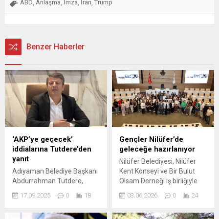
ABD
Anlaşma
İmza
İran
Trump
,
,
,
,
Benzer Haberler
‘AKP’ye geçecek’
Gençler Nilüfer’de
iddialarına Tutdere’den
geleceğe hazırlanıyor
yanıt
Nilüfer Belediyesi, Nilüfer
Adıyaman Belediye Başkanı
Kent Konseyi ve Bir Bulut
Abdurrahman Tutdere,
Olsam Derneği iş birliğiyle
'AKP'ye geçecek' iddialarına
yürütülen ve gençlerin
17.09.2025
0
18
03.06.2026
0
24
sert tepki gösterdi.
toplumsal süreçlere
Ankara’da gerçekleştirdiği
katılımını hedefleyen ‘Nilüfer