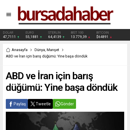
DOLAR
EURO
STERLİN
BIST 100
BITCOIN
47,7111
55,1881
64,4139
13.779,39
$64891
Anasayfa
Dünya
,
Manşet
ABD ve İran için barış düğümü: Yine başa döndük
ABD ve İran için barış
düğümü: Yine başa döndük
Paylaş
Tweetle
Gönder