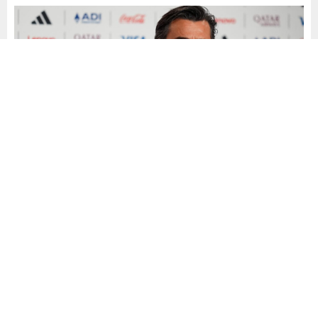
Yayınlama: 14.06.2026
A
A
+
-
0
A Milli Takımımız, 2026 Dünya Kupası’ndaki ilk maçında
Avustralya’ya 2-0 yenildi.
Maçtan sonra eleştirilen teknik direktör Vincenzo Montella,