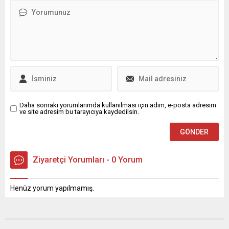
Konumu, Parti İçi Eğitim,
Yargı Süreçleri ve Kendi
Davasıyla İlgili Dikkat Çeken
Değerlendirmeler
Cumhuriyet Halk Partisi
(CHP) Genel Başkan
Yardımcısı ve Eğitim
İşlerinden Sorumlu Parti
Okulu Koordinatörü Yıldırım
Kaya, CHP Bursa İl...
Daha sonraki yorumlarımda kullanılması için adım, e-posta adresim
ve site adresim bu tarayıcıya kaydedilsin.
Ziyaretçi Yorumları - 0 Yorum
Henüz yorum yapılmamış.