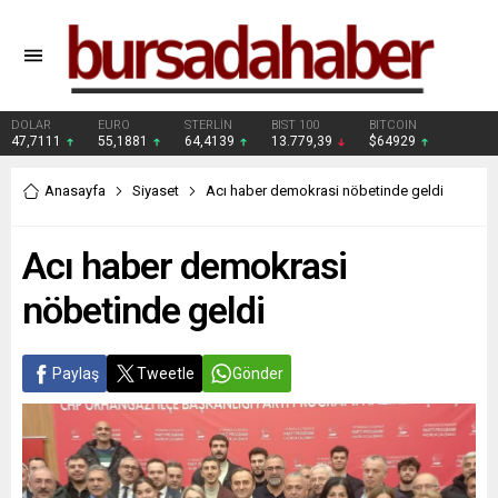
DOLAR
EURO
STERLİN
BIST 100
BITCOIN
47,7111
55,1881
64,4139
13.779,39
$64929
Anasayfa
Siyaset
Acı haber demokrasi nöbetinde geldi
Acı haber demokrasi
nöbetinde geldi
Paylaş
Tweetle
Gönder