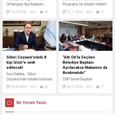
Orhangazi İlçe Başkanı
Programı, bir iktidar rehberi
Bülent Bakış, Büyük Birlik
ve kurtuluş reçetesidir." dedi.
16.05.2026
0
18
22.11.2025
0
17
Partisi (BBP) Orhangazi İlçe
Başkanı Metin Çancı ve
yönetim kurulu üyelerinin
gerçekleştirdiği hayırlı olsun
ziyaretini değerlendirdi.
Ziyarette, karşılıklı tebriklerin
yanı sıra ilçe siyasetinin ve
yerel sorunların ele alındığı
yapıcı bir diyalog ortamı
Silivri Cezaevi’ndeki 8
“Altı Ok’la Seçilen
dikkat çekti. Başkan...
kişi İzmir’e sevk
Belediye Başkanı
edilecek!
Ayrılacaksa Makamını da
Bırakmalıdır”
Son Dakika... Silivri
Cezaevi'nde tutuklu bulunan
CHP Genel Başkan
8 kişinin İzmir'e sevk
Yardımcısı Yıldırım Kaya
04.06.2025
0
20
26.07.2026
0
17
edileceği öğrenildi. Sevk
Bursa’dan Mesaj Verdi…
edilecek isimler arasında
Parti Okulu Programında
Beylikdüzü Belediye Başkanı
Gündem Yaratan
Bir Yorum Yazın
Mehmet Murat Çalık da
Açıklamalar: Belediye
bulunuyor.
Başkanlarının Siyasi