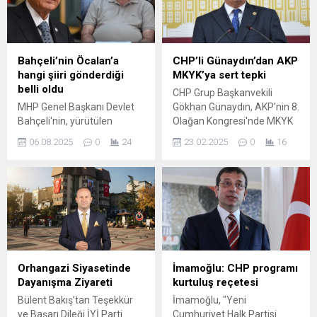
Bahçeli’nin Öcalan’a
CHP’li Günaydın’dan AKP
hangi şiiri gönderdiği
MKYK’ya sert tepki
belli oldu
CHP Grup Başkanvekili
MHP Genel Başkanı Devlet
Gökhan Günaydın, AKP'nin 8.
Bahçeli'nin, yürütülen
Olağan Kongresi'nde MKYK
'Terörsüz Türkiye' süreci
listesine giren isimlere tepki
06.08.2025
0
24
23.02.2025
0
16
kapsamında İmralı'da
gösterdi. Günaydın, "AKP’ye
tutuklu bulunan terör örgütü
karşı kurulmuş partilerden
PKK'nın lideri Abdullah
milletvekili seçilenler AKP
Öcalan'a şiir gönderdiği öne
yönetiminde" dedi.
sürülmüştü. Gazeteci
Ertuğrul Özkök, söz konusu
şiirin Cahit Sıtkı Tarancı’nın
“Memleket isterim” adlı şiiri
olduğunu öne sürdü.
Orhangazi Siyasetinde
İmamoğlu: CHP programı
Dayanışma Ziyareti
kurtuluş reçetesi
Bülent Bakış’tan Teşekkür
İmamoğlu, "Yeni
ve Başarı Dileği İYİ Parti
Cumhuriyet Halk Partisi