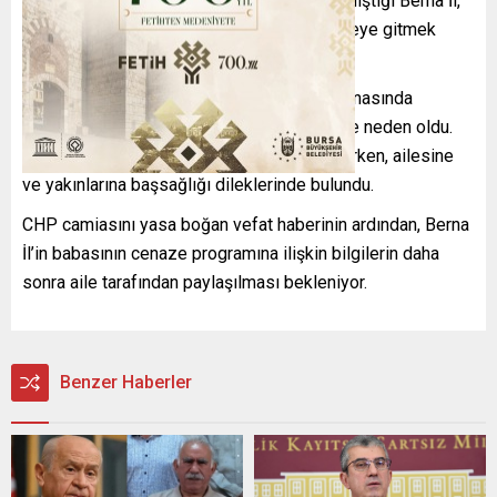
Partililerin ve yakınlarının teselli etmeye çalıştığı Berna İl,
bir süre il binasında kaldıktan sonra hastaneye gitmek
üzere binadan ayrıldı.
Yaşanan acı olay, demokrasi nöbeti için il binasında
bulunan partililer arasında da derin üzüntüye neden oldu.
Berna İl’e çok sayıda partili taziyelerini iletirken, ailesine
ve yakınlarına başsağlığı dileklerinde bulundu.
CHP camiasını yasa boğan vefat haberinin ardından, Berna
İl’in babasının cenaze programına ilişkin bilgilerin daha
sonra aile tarafından paylaşılması bekleniyor.
Benzer Haberler