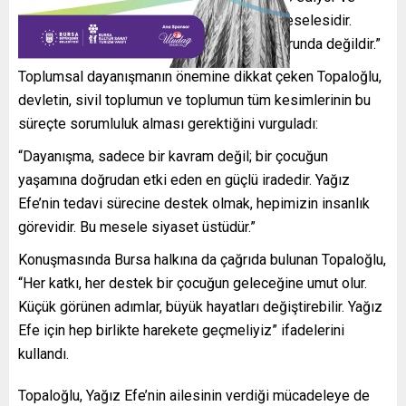
onun mücadelesi hepimizin ortak vicdan meselesidir.
Hiçbir çocuk bu yükü tek başına taşımak zorunda değildir.”
Toplumsal dayanışmanın önemine dikkat çeken Topaloğlu,
devletin, sivil toplumun ve toplumun tüm kesimlerinin bu
süreçte sorumluluk alması gerektiğini vurguladı:
“Dayanışma, sadece bir kavram değil; bir çocuğun
yaşamına doğrudan etki eden en güçlü iradedir. Yağız
Efe’nin tedavi sürecine destek olmak, hepimizin insanlık
görevidir. Bu mesele siyaset üstüdür.”
Konuşmasında Bursa halkına da çağrıda bulunan Topaloğlu,
“Her katkı, her destek bir çocuğun geleceğine umut olur.
Küçük görünen adımlar, büyük hayatları değiştirebilir. Yağız
Efe için hep birlikte harekete geçmeliyiz” ifadelerini
kullandı.
Topaloğlu, Yağız Efe’nin ailesinin verdiği mücadeleye de