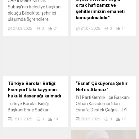
CHP'li Melek Mızrak
ortak hafızamız ve
Subaşı'nın belediye başkanı
şehitlerimizin emaneti
olduğu Bilecik'te, şehir içi
konuşulmalıdır”
ulaşımda öğrencilere
yapılan indirim
DEMOKRAT PARTİ
07.03.2025
0
21
31.07.2026
0
11
dolmuşçuların tepkisine yol
ORHANGAZİ İLÇE BAŞKAN
açtı. Belediye Meclisi
YARDIMCISI AHMET
toplantısını basan
YAŞA’DAN KIBRIS BARIŞ
dolmuşçular ile Başkan
HAREKÂTI ANMA
Subaşı arasında gergin anlar
PROGRAMINDAKİ
yaşandı.
KONUŞMAYA TEPKİ BURSA
/ ORHANGAZİ – Demokrat
Parti Orhangazi İlçe Başkan
Yardımcısı Ahmet Yaşa,
Türkiye Barolar Birliği:
“Esnaf Çöküyorsa Şehir
Kıbrıs Barış Harekâtı’nın 52.
Esenyurt’taki kayyımın
Nefes Alamaz”
yıl dönümü dolayısıyla
hukuki dayanağı kalmadı
İYİ Parti Gemlik İlçe Başkanı
Orhangazi Göl Sahili’nde
Türkiye Barolar Birliği
Orhan Karaduman’dan
düzenlenen anma
Başkanı Erinç Sağkan,
Esnafa Destek Çağrısı… İYİ
programında yapılan bir
"Ahmet Özer'in 'terör
Parti Gemlik İlçe Başkanı
konuşmaya sert tepki
15.07.2025
0
19
28.05.2026
0
17
örgütüne üye olmak'
Orhan Karaduman, artan
gösterdi. Programın genel
suçlamasıyla yargılandığı
hayat pahalılığı ve
atmosferinin günün...
davada tahliyesine karar
derinleşen ekonomik kriz