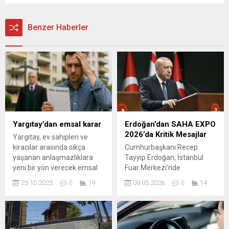
Benzer Haberler
Yargıtay’dan emsal karar
Erdoğan’dan SAHA EXPO
2026’da Kritik Mesajlar
Yargıtay, ev sahipleri ve
kiracılar arasında sıkça
Cumhurbaşkanı Recep
yaşanan anlaşmazlıklara
Tayyip Erdoğan, İstanbul
yeni bir yön verecek emsal
Fuar Merkezi’nde
karara imza attı. Artık kira
düzenlenen SAHA EXPO
25.10.2025
0
19
09.05.2026
0
14
bedelini ödeyen ancak
2026 Uluslararası Savunma,
elektrik, su veya aidat gibi
Havacılık ve Uzay Sanayi
yan giderleri aksatan
Fuarı’nda önemli
kiracılar da evden tahliye
açıklamalarda bulundu.