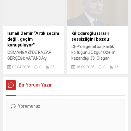
verilmiştir. Haliyle kayyım
nedeniyle ayakta kalma
atama işleminin hukuki
mücadelesi veren esnaflar
dayanağı kalmamış olup
için dikkat çeken bir çağrıda
Belediye Meclisinin bir
bulundu. Vatandaşlara
başkan vekili ...
seslenen Karaduman,
mümkün olduğu ölçüde
İsmail Demir “Artık seçim
Kılıçdaroğlu ısrarlı
alışverişlerin peşin ve nakit
değil, geçim
sessizliğini bozdu
yapılmasını isteyerek, küçük
konuşuluyor”
CHP'de genel başkanlık
esnafın...
OSMANGAZİ’DE PAZAR
koltuğunu Özgür Özel'in
GERÇEĞİ: VATANDAŞ
kazandığı 38. Olağan
ALAMIYOR, ESNAF
Kurultayı hakkında açılan
02.04.2026
0
81
16.09.2025
0
16
SATAMIYOR Bursa’nın en
davanın 4. duruşması dün
yoğun ilçelerinden
Ankara'da görüldü. Sabah
Osmangazi’de semt
saat 10.00'da başlayan
Bir Yorum Yazın
pazarlarında yaşanan
davada mahkeme ara karar
ekonomik tablo, hem
olarak duruşmanın
vatandaşın hem de esnafın
ertelenmesi kararını verdi.
içinde bulunduğu zorlu
Kurultay ...
süreci bir kez daha gözler
önüne serdi. Anahtar Parti
Osmangazi İlçe Başkanı
İsmail Demir ve ilçe