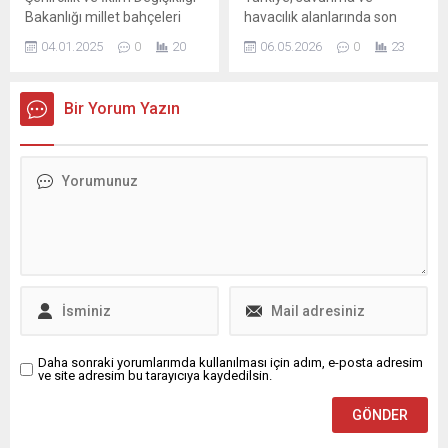
yürütmeyi durdurma...
Bakanlığı millet bahçeleri
havacılık alanlarında son
için kesenin ağzını açtı.
yıllarda kaydettiği
04.01.2025
0
20
06.05.2026
0
23
Türkiye’nin yapı stoğunu
ilerlemelerle dikkat
depreme hazırlamak başta
çekmeye devam ediyor.
olmak üzere önemli birçok
Yurtiçi geliştirmeler ve yerli
Bir Yorum Yazın
alana kaynak ayıramayan
platformlar, fuarlarda ve
bakanlık, millet bahçeleri için
uluslararası arenada yoğun
...
ilgi görüyor. İstanbul Fuar
Merkezi’nde düzenlenen
SAHA 2026 Uluslararası
Savunma, Havacılık ve Uzay
Sanayi Fuarı, Türkiye’nin
savunma sanayisindeki en
son yeteneklerin sergilendiği
büyük bir buluşma
niteliğinde. Fuar...
Daha sonraki yorumlarımda kullanılması için adım, e-posta adresim
ve site adresim bu tarayıcıya kaydedilsin.