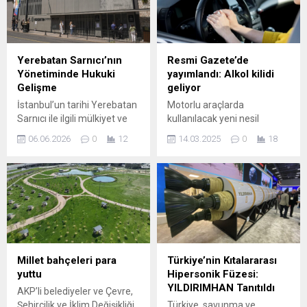
edilebilecek.
Konuşmasında savunma
sanayinin yerli ve milli
kapasitelerinin
güçlendirilmesine vurgu
yaptı. Erdoğan, sektör
Yerebatan Sarnıcı’nın
Resmi Gazete’de
paydaşlarına hitaben; iş
Yönetiminde Hukuki
yayımlandı: Alkol kilidi
birliği, teknoloji transferi ve
Gelişme
geliyor
üretim altyapısının
İstanbul’un tarihi Yerebatan
Motorlu araçlarda
geliştirilmesinin gerekliliğini
Sarnıcı ile ilgili mülkiyet ve
kullanılacak yeni nesil
belirtti. Etkinliğin, küresel
yönetim tartışmaları yeni bir
güvenlik sistemlerine dair
rekabette Türkiye’nin
06.06.2026
0
12
14.03.2025
0
18
döneme girdi. Uzun süredir
şartlar netleşti. Bugün
konumunu...
süren hukuki süreçler
Resmi Gazete’de
sonucunda yapı, İBB’den
yayımlanan yönetmelikle,
alınarak Vakıflar Genel
araçlarda alkol kilidi ve şerit
Müdürlüğü adına tescil edildi
kontrol sistemlerinin sahip
ve bunun ardından yeni
olması gereken teknik ve
kararlar gündeme geldi.
idari koşullar açıklandı. Yeni
Kararın ardından geçen
düzenleme, alkol sınırı aşan
süreçte sarnıcın ziyarete
sürücülerin araç
Millet bahçeleri para
Türkiye’nin Kıtalararası
kapatılması, devir
kullanmasını otomatik
yuttu
Hipersonik Füzesi:
işlemlerinin yeniden
olarak engellemeyi
YILDIRIMHAN Tanıtıldı
AKP’li belediyeler ve Çevre,
değerlendirilmesi ve
amaçlıyor.
Şehircilik ve İklim Değişikliği
Türkiye, savunma ve