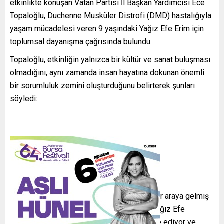
etkinlikte konuşan Vatan Partisi İl Başkan Yardımcısı Ece
Topaloğlu, Duchenne Musküler Distrofi (DMD) hastalığıyla
yaşam mücadelesi veren 9 yaşındaki Yağız Efe Erim için
toplumsal dayanışma çağrısında bulundu.
Topaloğlu, etkinliğin yalnızca bir kültür ve sanat buluşması
olmadığını, aynı zamanda insan hayatına dokunan önemli
bir sorumluluk zemini oluşturduğunu belirterek şunları
söyledi:
“Bugün burada sanatın birleştirici gücüyle bir araya gelmiş
olsak da, asıl meselemiz insan hayatıdır. Yağız Efe
kardeşimiz, çok ağır bir hastalıkla mücadele ediyor ve