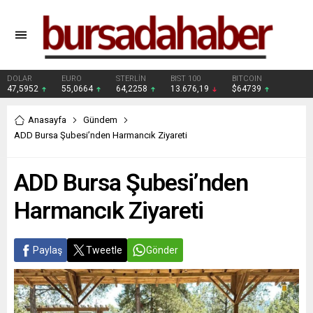
DOLAR
EURO
STERLİN
BIST 100
BITCOIN
47,5952
55,0664
64,2258
13.676,19
$64739
Anasayfa
Gündem
ADD Bursa Şubesi’nden Harmancık Ziyareti
ADD Bursa Şubesi’nden
Harmancık Ziyareti
Paylaş
Tweetle
Gönder