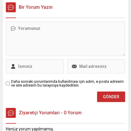
satıldığı ülke açık ara Türkiye
yatırım tercihleri de anket
Bir Yorum Yazın
oldu. ABD'de 1.012 euro
sonrasında ortaya çıktı.
olan bir cihaz Türkiye'deki
servet ediyor.
Daha sonraki yorumlarımda kullanılması için adım, e-posta adresim
ve site adresim bu tarayıcıya kaydedilsin.
Ziyaretçi Yorumları - 0 Yorum
Henüz yorum yapılmamış.