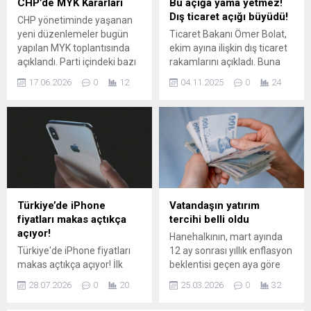
CHP’de MYK Kararları
Bu açığa yama yetmez!
kapsamında düzenlenen
çalışmalarını aralıksız
Dış ticaret açığı büyüdü!
CHP yönetiminde yaşanan
etkinliğe Nilüfer Belediye
sürdürüyor. Yaklaşan
yeni düzenlemeler bugün
Ticaret Bakanı Ömer Bolat,
Başkanı Şadi Özdemir,
Ramazan Bayramı ile
yapılan MYK toplantısında
ekim ayına ilişkin dış ticaret
Nilüfer Belediye...
birlikte talebi artan tatlı
açıklandı. Parti içindeki bazı
rakamlarını açıkladı. Buna
üretimine odaklanan Nilüfer
il başkanlıkları feshedilirken,
göre dış ticaret açığı, geçen
Belediyesi denetim...
17.06.2026
0
12
04.11.2025
0
24
gündemdeki iddianamelere
yılın aynı dönemine göre
konu olan isimler hakkında
yüzde 24 artarak 7,4 milyar
disiplin süreci başlatıldığı
dolara yükseldi. Yılın ilk 10
bildirildi. MYK kararlarına
ayında ise açık 74,4 milyar
göre, partinin kurumsal
dolar olarak kaydedildi ...
bütünlüğünü zedeleyen
davranışlar ve ‘mutlak
butlan’ iddialarına adı geçen
kişilere yönelik tedbirler
Türkiye’de iPhone
Vatandaşın yatırım
alındı; bazı il başkanlarının
fiyatları makas açtıkça
tercihi belli oldu
görevlerine son verildi...
açıyor!
Hanehalkının, mart ayında
Türkiye'de iPhone fiyatları
12 ay sonrası yıllık enflasyon
makas açtıkça açıyor! İlk
beklentisi geçen aya göre
sıraya yerleşti Apple'ın yeni
1,08 puan artarak yüzde
28.07.2026
0
20
25.03.2026
0
32
modeli iPhone 17 Pro'nun
49,89 seviyesinde
dünyada en yüksek fiyatla
gerçekleşti. Katılımcıların