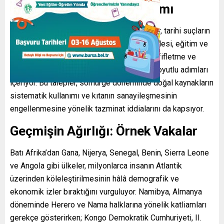
Talep ve Taleplerin Kapsamı
Afrika ülkelerinin beklentileri
; resmi özür, tarihi suçların
tanınması, yağmalanan kültürel eserlerin iadesi, eğitim ve
kalkınma fonları, teknoloji transferi, borç hafifletme ve
uzun vadeli ekonomik ortaklıklar gibi çok boyutlu adımları
içeriyor. Bu talepler, sömürge döneminde doğal kaynakların
sistematik kullanımı ve kıtanın sanayileşmesinin
engellenmesine yönelik tazminat iddialarını da kapsıyor.
Geçmişin Ağırlığı: Örnek Vakalar
Batı Afrika’dan Gana, Nijerya, Senegal, Benin, Sierra Leone
ve Angola gibi ülkeler, milyonlarca insanın Atlantik
üzerinden köleleştirilmesinin hâlâ demografik ve
ekonomik izler bıraktığını vurguluyor. Namibya, Almanya
döneminde Herero ve Nama halklarına yönelik katliamları
gerekçe gösterirken; Kongo Demokratik Cumhuriyeti, II.