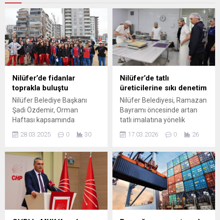
Nilüfer’de fidanlar
Nilüfer’de tatlı
toprakla buluştu
üreticilerine sıkı denetim
Nilüfer Belediye Başkanı
Nilüfer Belediyesi, Ramazan
Şadi Özdemir, Orman
Bayramı öncesinde artan
Haftası kapsamında
tatlı imalatına yönelik
çocuklarla birlikte Kızılcıklı
denetimlerini sıkılaştırdı.
28.03.2025
0
30
17.03.2026
0
26
Mahallesi’nde fidan dikti. 9
Vatandaşın sofrasına
okuldan 253 öğrenciyle
güvenilir gıda girmesini
düzenlenen etkinlikte, 4 bin
hedefleyen ekipler,
400 metrekarelik alan
imalathanelerin hijyenini,
ağaçlandırıldı. Nilüfer
üretim süreçlerini ve
Belediyesi, Kızılcıklı
uygunluklarını kontrol etti.
Mahallesi Yörekent Sokak’ta
Nilüfer Belediyesi, halkın
4 bin 400 metrekarelik alanı
sağlıklı gıdaya erişimi
ağaçlandırdı. Orman Haftası
konusundaki hassas