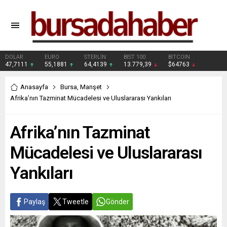
DOLAR
EURO
STERLİN
BIST 100
BITCOIN
47,7111
55,1881
64,4139
13.779,39
$64763
Anasayfa
Bursa
,
Manşet
Afrika’nın Tazminat Mücadelesi ve Uluslararası Yankıları
Afrika’nın Tazminat
Mücadelesi ve Uluslararası
Yankıları
Paylaş
Tweetle
Gönder