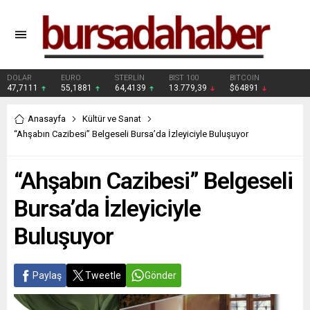
DOLAR
EURO
STERLİN
BIST 100
BITCOIN
47,7111
55,1881
64,4139
13.779,39
$64891
Anasayfa
Kültür ve Sanat
“Ahşabın Cazibesi” Belgeseli Bursa’da İzleyiciyle Buluşuyor
“Ahşabın Cazibesi” Belgeseli
Bursa’da İzleyiciyle
Buluşuyor
Paylaş
Tweetle
Gönder