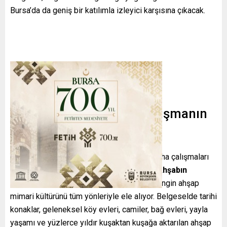
Bursa’da da geniş bir katılımla izleyici karşısına çıkacak.
Yaklaşık İki Yıllık Titiz Çalışmanın
Ürünü
Yaklaşık iki yıl süren kapsamlı araştırma, saha çalışmaları
ve çekim sürecinin ardından tamamlanan
“Ahşabın
Cazibesi”
, Kastamonu’nun sahip olduğu zengin ahşap
mimari kültürünü tüm yönleriyle ele alıyor. Belgeselde tarihi
konaklar, geleneksel köy evleri, camiler, bağ evleri, yayla
yaşamı ve yüzlerce yıldır kuşaktan kuşağa aktarılan ahşap