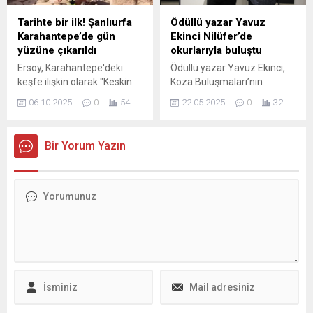
dirençli bir kent hedefiyle
bünyesinde çalışmalarını
pek çok projeyi hayata
sürdüren Nilüfer Çocuk
Tarihte bir ilk! Şanlıurfa
Ödüllü yazar Yavuz
geçiren Osmangazi
Korosu, kuruluşunun
Karahantepe’de gün
Ekinci Nilüfer’de
Belediyesi, İçişleri Bakanlığı
10’uncu yıldönümünü özel
yüzüne çıkarıldı
okurlarıyla buluştu
Afet ve Acil Durum Yönetimi
bir programla kutladı....
Ersoy, Karahantepe'deki
Ödüllü yazar Yavuz Ekinci,
Başkanlığı...
keşfe ilişkin olarak "Keskin
Koza Buluşmaları’nın
yüz hatları, derin göz
konuğu oldu. Son kitabı
06.10.2025
0
54
22.05.2025
0
32
çukurları ve belirgin burnuyla
“Aziz” ile okurlarıyla buluşan
bu yüz, 12 bin yıl öncesinden
Tekin, korku ve umut
bugüne uzanan bir bakışı
kavramlarını
Bir Yorum Yazın
taşıyor." açıklamasını yaptı.
değerlendirerek, sanatın
ölümsüzlükle ilişkisini
anlattı. Nilüfer Belediyesi
tarafından düzenlenen
“Koza Buluşmaları”nın bu
ayki konuğu ödüllü yazar
Yavuz Ekinci oldu. Hakan
Akdoğan
moderatörlüğünde, Koza
Kütüphane’de, “Hafızanın
Kırılganlığı, Sanatın
Dayanıklılığı” başlığıyla