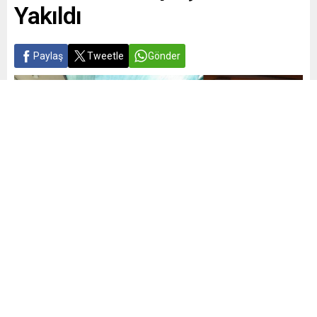
Yakıldı
Paylaş
Tweetle
Gönder
Yayınlama: 30.06.2026
A
A
+
-
0