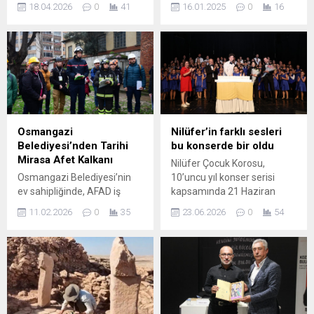
Aydınlanma Onur Ödülü’nün
Kastamonu’nun Kasaba
18.04.2026
0
41
16.01.2025
0
16
sahibi Prof. Dr. Bilsay Kuruç
köyünde bulunan ve
oldu. Osmangazi
UNESCO Dünya Mirası
Belediyesi’nin katkılarıyla
Listesi’nde yer alan
düzenlenen ödül töreninde
Mahmutbey Camisi için özel
konuşan Osmangazi
bir hatıra parası üretti. Bu
Belediye Başkanı Erkan
tarihi caminin önemini
Aydın, “Tüm bu imkanları
vurgulayan hatıra parası,
başta Mustafa Kemal
koleksiyoncuların ilgisini
Atatürk olmak üzere, bize
çekecek.
Osmangazi
Nilüfer’in farklı sesleri
bu yolu açanlara borçluyuz.”
Belediyesi’nden Tarihi
bu konserde bir oldu
dedi. Anadolu’nun makus
Mirasa Afet Kalkanı
Nilüfer Çocuk Korosu,
tarihini değiştiren Köy
Osmangazi Belediyesi’nin
10’uncu yıl konser serisi
Enstitüleri’nin 86. kuruluş...
ev sahipliğinde, AFAD iş
kapsamında 21 Haziran
birliği ve Avrupa Birliği
Dünya Müzik Günü’nde iki
11.02.2026
0
35
23.06.2026
0
54
destekli PROCULTHER-NET
oturumluk özel bir
2 Projesi kapsamında 30
programla dinleyicilerin
ülkeden uzmanlar, Bursa’da
karşısına çıktı. Yıl sonu
buluşarak kültürel mirasın
konserinde çocukların yanı
afetlere karşı korunmasına
sıra minikler, gençlik ve
yönelik uluslararası tatbikat
kaizen koroları da sahne
gerçekleştirdi. Afetlere karşı
aldı. Nilüfer Belediyesi