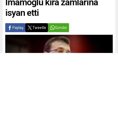
İmamoğlu kira zamlarına
isyan etti
Paylaş
Tweetle
Gönder
Yayınlama: 13.07.2025
A
A
+
-
0