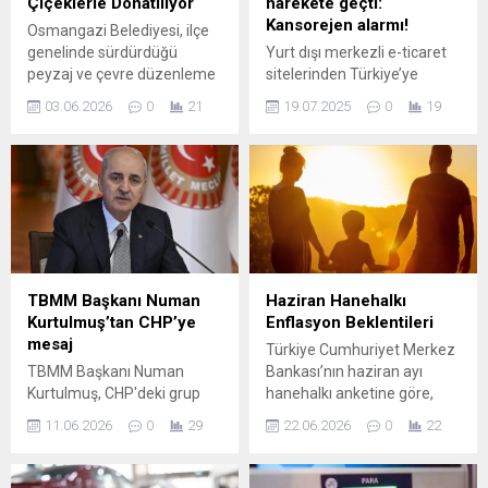
Çiçeklerle Donatılıyor
harekete geçti:
Kansorejen alarmı!
Osmangazi Belediyesi, ilçe
genelinde sürdürdüğü
Yurt dışı merkezli e-ticaret
peyzaj ve çevre düzenleme
sitelerinden Türkiye’ye
çalışmalarıyla kenti
getirilen ürünlerde sağlık
03.06.2026
0
21
19.07.2025
0
19
rengarenk çiçeklerle
riski taşıyan maddelere
buluşturuyor. Parklar,
rastlanması üzerine, Ticaret
meydanlar, refüjler ve yeşil
Bakanlığı harekete geçti.
alanlarda gerçekleştirilen
Son dönemde hem ulusal
mevsimlik çiçek dikimleriyle
hem de uluslararası medya
Osmangazi, adeta açık hava
organlarında yer alan
çiçek bahçesine dönüşüyor.
raporlar, bu ...
Osmangazi Belediyesi Park
ve Bahçeler Müdürlüğü
TBMM Başkanı Numan
Haziran Hanehalkı
ekipleri, yıl boyunca
Kurtulmuş’tan CHP’ye
Enflasyon Beklentileri
gerçekleştirdiği mevsimlik
mesaj
Türkiye Cumhuriyet Merkez
çiçek dikimleriyle ilçeyi
TBMM Başkanı Numan
Bankası’nın haziran ayı
adeta göz alıcı bir
Kurtulmuş, CHP'deki grup
hanehalkı anketine göre,
görünüme...
toplantısı gerilimiyle ilgili
vatandaşların gelecek 12
11.06.2026
0
29
22.06.2026
0
22
açıklamalarda bulundu.
aya ilişkin yıllık enflasyon
Kurtulmuş "TBMM CHP'deki
beklentisi önceki aya kıyasla
duruma taraf olamaz. CHP
belirgin bir düşüş gösterdi.