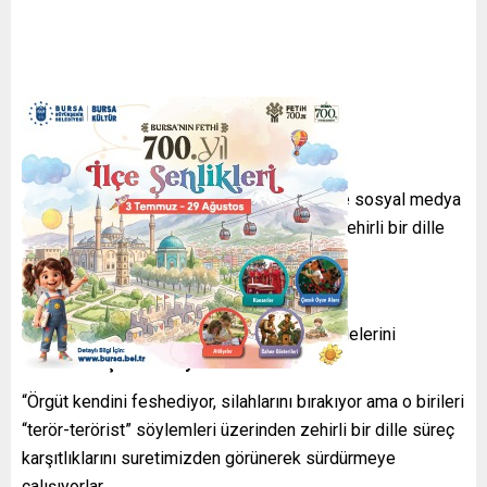
AKP’li eski milletvekili Mehmet Metiner ise sosyal medya
üzerinden PKK’lılara “terörist” diyenlerin, “zehirli bir dille
süreç karşıtlığı yaptığını” söyledi.
‘TERÖRİST’ DİYENLERİ ELEŞTİRDİ
Metiner paylaşımında, “dün dünde kaldı ifadelerini
kullanırken
şunları kaydetti:
“Örgüt kendini feshediyor, silahlarını bırakıyor ama o birileri
“terör-terörist” söylemleri üzerinden zehirli bir dille süreç
karşıtlıklarını suretimizden görünerek sürdürmeye
çalışıyorlar.