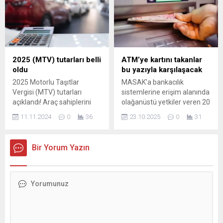
sorunu kendisi çözmeli" diye
Hanehalklarının 12 ay
konuştu.
sonrası enflasyon beklentisi
yüzde 46,13 olarak
gerçekleşti; bu oran bir
önceki aya göre 3,38 puan
azalma anlamına
2025 (MTV) tutarları belli
ATM’ye kartını takanlar
gelmektedir. Demografik
oldu
bu yazıyla karşılaşacak
Dağılım ve Veri Kaynağı...
2025 Motorlu Taşıtlar
MASAK'a bankacılık
Vergisi (MTV) tutarları
sistemlerine erişim alanında
açıklandı! Araç sahiplerini
olağanüstü yetkiler veren 20
etkileyen yeni vergi
maddelik düzenlemede son
11.11.2024
0
36
23.10.2025
0
31
oranlarını öğrenin ve
aşamaya gelindi.
bütçenizi nasıl etkileyeceğini
Değişikliklerle birlikte
keşfedin. Detaylar için
MASAK, istediği banka
Bir Yorum Yazın
makalemizi okuyun!
hesabını adli bir karara
gerek kalmaksızın bloke
edebilme yetkisine sahip
olacak. Değişikliklere ek
olarak 1 Ocak 2026 itibarıyla
para transferi işlemlerinde
de bir dizi yenilik hayata
geçirilecek.