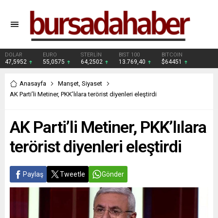
DOLAR
EURO
STERLİN
BIST 100
BITCOIN
47,5952
55,0575
64,2502
13.769,40
$64451
Anasayfa
Manşet
,
Siyaset
AK Parti’li Metiner, PKK’lılara terörist diyenleri eleştirdi
AK Parti’li Metiner, PKK’lılara
terörist diyenleri eleştirdi
Paylaş
Tweetle
Gönder