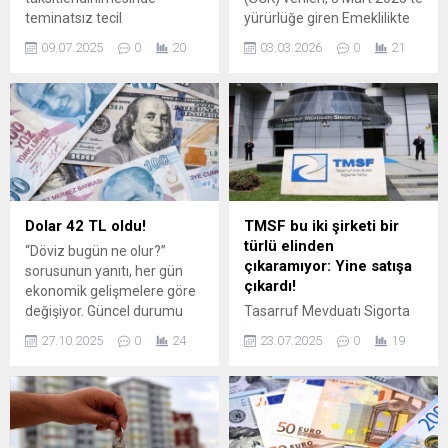
teminatsız tecil
yürürlüğe giren Emeklilikte
yapılabilecek tutar 50 bin
Yaşa Takılanlar (EYT)
09.07.2025
0
20
03.03.2026
0
21
TL'den 250 bin liraya
düzenlemesi ile emekli
çıkarıldı. Konuya ilişkin
olanların sayısı belli oldu. 8
Cumhurbaşkanı Kararı
Eylül 1999 öncesi sigortalı
Resmi Gazete'de
olanlar için yaş şartının
yayımlandı. Hazine ve
kalkmasıyla birlikte, 2025 yılı
Maliye Bakanlığı'ndan
sonuna ...
edinilen bilgilere göre, vergi
ve ...
Dolar 42 TL oldu!
TMSF bu iki şirketi bir
türlü elinden
“Döviz bugün ne olur?”
çıkaramıyor: Yine satışa
sorusunun yanıtı, her gün
çıkardı!
ekonomik gelişmelere göre
değişiyor. Güncel durumu
Tasarruf Mevduatı Sigorta
merak eden kullanıcılar,
Fonu (TMSF), daha önce
27.10.2025
0
24
23.07.2025
0
19
döviz haberlerini, uzman
satış süreci iptal edilen HES
analizlerini, ekonomi
Hacılar Elektrik AŞ (Hes
yazarlarının dolar
Kablo) ve Erciyes Çelik Halat
yorumlarını ve piyasadaki
AŞ (Çelik Halat) hisselerini
hareketlerin nedenlerini
yeniden satışa sunma kararı