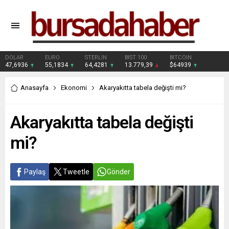
DOLAR
EURO
STERLİN
BIST 100
BITCOIN
47,6936
55,1834
64,4281
13.779,39
$64939
Anasayfa
Ekonomi
Akaryakıtta tabela değişti mi?
Akaryakıtta tabela değişti
mi?
Paylaş
Tweetle
Gönder