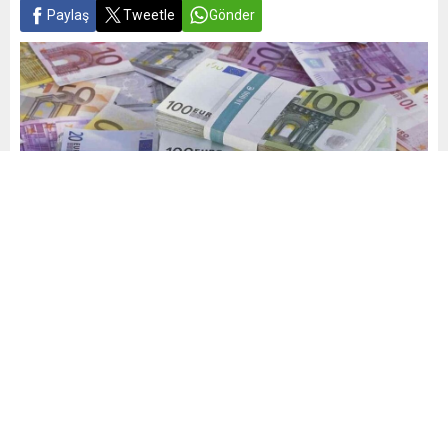
Paylaş
Tweetle
Gönder
Yayınlama: 17.09.2025
A
A
+
-
0
Alım-satım yapacaklar ve yatırımcılar döviz kurundaki
hareketliliği takip ediyor. Piyasalar, bugün Fed’in