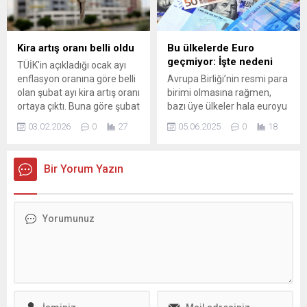
yakından ...
aldı. 18,6 MİLYAR TL
MUHAMMEN BEDEL
BELİRLENDİ Resmi ...
Kira artış oranı belli oldu
Bu ülkelerde Euro
geçmiyor: İşte nedeni
TÜİK'in açıkladığı ocak ayı
enflasyon oranına göre belli
Avrupa Birliği’nin resmi para
olan şubat ayı kira artış oranı
birimi olmasına rağmen,
ortaya çıktı. Buna göre şubat
bazı üye ülkeler hala euroyu
ayında ev ve iş yerleri için
kullanmıyor. Kimi Peki, bu
03.02.2026
0
27
05.06.2025
0
18
tavan kira artış oranı yüzde
ülkeler neden ortak para
33,98 oldu.
birimine geçmiyor?
Bir Yorum Yazın