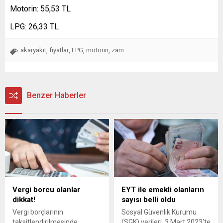
Motorin: 55,53 TL
LPG: 26,33 TL
akaryakıt
fiyatlar
LPG
motorin
zam
,
,
,
,
Benzer Haberler
Vergi borcu olanlar
EYT ile emekli olanların
dikkat!
sayısı belli oldu
Vergi borçlarının
Sosyal Güvenlik Kurumu
taksitlendirilmesinde
(SGK) verileri, 3 Mart 2023'te