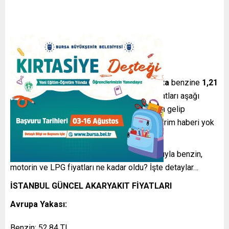
Motorine gelen zamdan önce
27 Ağustos’ta
benzine
1,21
TL
zam gelmişti. Şimdiyse Brent petrol fiyatları aşağı
döndü. Bu düşüşle birlikte akaryakıta indirim gelip
gelmeyeceği merak ediliyor. Şuanlık bir indirim haberi yok
ancak gözler tabelada.
Gelen zamlardan sonra
17 Eylül 2025
itibarıyla benzin,
motorin ve LPG fiyatları ne kadar oldu? İşte detaylar…
İSTANBUL GÜNCEL AKARYAKIT FİYATLARI
Avrupa Yakası:
Benzin: 52,84 TL