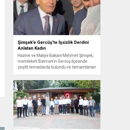
Görüşme sırasında İyi Parti ile MHP
milletvekilleri arasında söz düellosu
başladı; taraflar birbirlerini sert ifadelerle
eleştirdi. Tartışma...
Şimşek’e Gercüş’te İşsizlik Derdini
Anlatan Kadın
Hazine ve Maliye Bakanı Mehmet Şimşek,
memleketi Batman’ın Gercüş ilçesinde
çeşitli temaslarda bulundu ve tamamlanan
projelerin açılış törenlerine katıldı. Ziyareti
sırasında, bölge sakinleriyle sohbet ettiği
esnada bir yaşlı kadının çocuklarının
işsizliğine dair yakınmasını dinledi. Kadının
dertlerini Kürtçe olarak doğrudan Bakan
Şimşek’e aktarması, orada bulunanların
ilgisini çekti. Şimşek ise samimi bir...