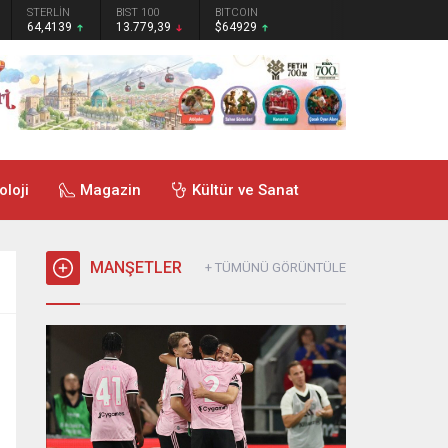
STERLİN
BIST 100
BITCOIN
64,4139
13.779,39
$64929
oloji
Magazin
Kültür ve Sanat
MANŞETLER
+ TÜMÜNÜ GÖRÜNTÜLE