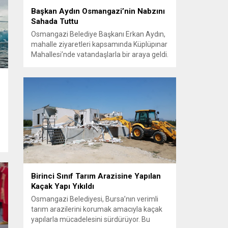
Başkan Aydın Osmangazi’nin Nabzını
Sahada Tuttu
Osmangazi Belediye Başkanı Erkan Aydın,
mahalle ziyaretleri kapsamında Küplüpınar
Mahallesi’nde vatandaşlarla bir araya geldi.
Vatandaşların görüş, talep ve önerilerini
yerinde dinleyen Başkan Aydın, esnafı da
gezerek hayırlı işler temennisinde bulundu.
Göreve geldiği günden bu yana
vatandaşlarla güçlü ve doğrudan iletişim
kurmaya öncelik veren Osmangazi
Belediye Başkanı Erkan Aydın, sosyal
belediyecilik...
Birinci Sınıf Tarım Arazisine Yapılan
Kaçak Yapı Yıkıldı
Osmangazi Belediyesi, Bursa’nın verimli
tarım arazilerini korumak amacıyla kaçak
yapılarla mücadelesini sürdürüyor. Bu