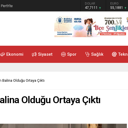
GRAM ALTIN
DOLAR
EURO
 Perth’te
6.660,55
47,7111
55,1881
Ekonomi
Siyaset
Spor
Sağlık
Tekn
n Balina Olduğu Ortaya Çıktı
Balina Olduğu Ortaya Çıktı