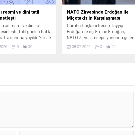
ı resmi ve dini tatil
NATO Zirvesinde Erdoğan ile
netleşti
Miçotakis’in Karşılaşması
na ait resmi ve dini tatil
Cumhurbaşkanı Recep Tayyip
esinleşti. Tatil günleri hafta
Erdoğan ile eşi Emine Erdoğan,
hafta sonuna yayıldı. Yılın ilk
NATO Zirvesi resepsiyonunda gelen
ili ise, bugün oldu.
konukları karşıladı. Liderler ve eşleri
2026
0
30
08.07.2026
0
25
salona yürürken mehter marşlarının
yankılandığı anlar dikkat çekti.
Yürüyüş sırasında Yunanistan
Başbakanı Kiryakos Miçotakis ve eşi
araçtan indikten sonra Beştepe’ye
doğru ilerlerken farklı bir marş olan
Ceddin Deden çaldı. Törenin
ilerleyen anlarında
Cumhurbaşkanı...