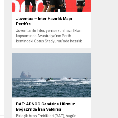
Juventus – Inter Hazırlık Maçı
Perth’te
Juventus ile Inter, yeni sezon hazırlıkları
kapsamında Avustralya’nın Perth
kentindeki Optus Stadyumu’nda hazırlık
maçında karşılaştı. Her iki teknik direktör de
transferlerin takıma uyumunu ve
oyuncuların fiziksel durumunu
değerlendirmek için bu mücadeleyi kritik
bir prova olarak kullandı. Karşılaşmada iki
Türk futbolcu sahada yer aldı: Juventus’ta
Kenan Yıldız ilk 11’de görev alırken,...
BAE: ADNOC Gemisine Hürmüz
Boğazı’nda İran Saldırısı
Birleşik Arap Emirlikleri (BAE), bugün