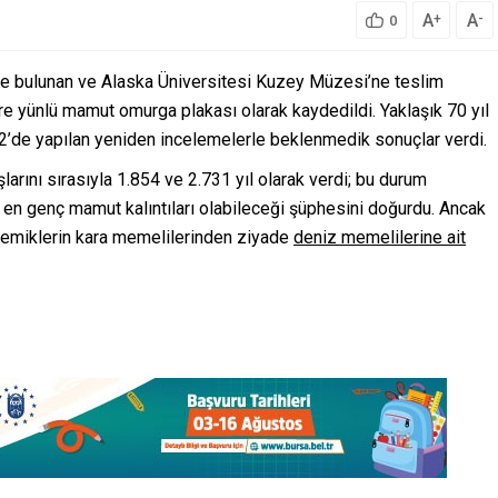
A
A
+
-
0
te bulunan ve Alaska Üniversitesi Kuzey Müzesi’ne teslim
re yünlü mamut omurga plakası olarak kaydedildi. Yaklaşık 70 yıl
022’de yapılan yeniden incelemelerle beklenmedik sonuçlar verdi.
arını sırasıyla 1.854 ve 2.731 yıl olarak verdi; bu durum
n en genç mamut kalıntıları olabileceği şüphesini doğurdu. Ancak
, kemiklerin kara memelilerinden ziyade
deniz memelilerine ait