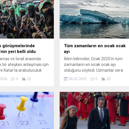
s görüşmelerinde
Tüm zamanların en sıcak ocak
nin yeri belli oldu
ayı
amas ve İsrail arasında
İklim bilimciler, Ocak 2025’in tüm
k bir ateşkes anlaşması için
zamanların en sıcak ocak ayı
ve Katar'la arabuluculuk
olduğunu söyledi. Uzmanlar sera
arına başlayacağını
gazı uyarısında da bulundu.
2024
0
22
06.02.2025
0
20
.