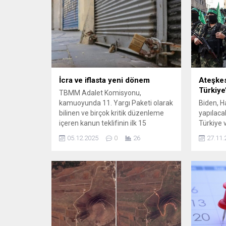
İcra ve iflasta yeni dönem
Ateşke
Türkiye’
TBMM Adalet Komisyonu,
kamuoyunda 11. Yargı Paketi olarak
Biden, H
bilinen ve birçok kritik düzenleme
yapılaca
içeren kanun teklifinin ilk 15
Türkiye 
maddesini kabul etti. Kabul edilen
çalışmal
05.12.2025
0
26
27.11.
maddeler, özellikle icra ve iflas
duyurdu
süreçlerinde önemli değişiklikler
içeriyor.