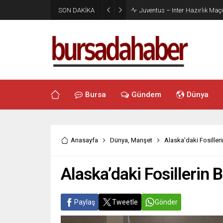
SON DAKİKA
Juventus – Inter Hazırlık Maçı
Bursa
Gündem
Dünya
Anasayfa
Dünya
,
Manşet
Alaska’daki Fosilleri
Alaska’daki Fosillerin 
Paylaş
Tweetle
Gönder