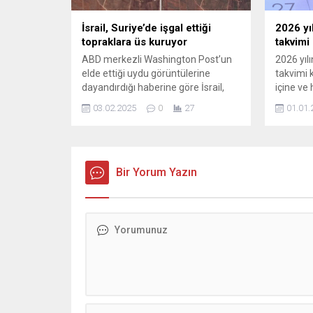
İsrail, Suriye’de işgal ettiği
2026 yıl
topraklara üs kuruyor
takvimi 
ABD merkezli Washington Post’un
2026 yılı
elde ettiği uydu görüntülerine
takvimi k
dayandırdığı haberine göre İsrail,
içine ve 
işgal altındaki Golan Tepeleri'nde iki
resmi tat
03.02.2025
0
27
01.01.
yeni askeri üs inşa ediyor. Uzmanlar,
İsrail'in bölgedeki askeri varlığını
kalıcı hale getirmeye çalıştığını
belirtiyor. Yerel halk, yeni üsler ve
artan askeri hareketlilik nedeniyle
Bir Yorum Yazın
endişeli.