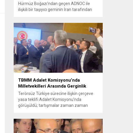
Hürmüz Boğazı’ndan geçen ADNOC ile
ilişkili bir taşıyıcı geminin İran tarafından
füze saldırısına uğradığını duyurdu.
Yetkililer olayın kontrol altına alındığını
bildirirken saldırıyı kınadı ve Tahran’ı
korsanlıkla suçladı. WAM ajansının
aktardığı ilk açıklamada, ADNOC’a ait bir
geminin sabah saatlerinde hedef alındığı
belirtildi; ilerleyen dakikalarda ise BAE...
TBMM Adalet Komisyonu’nda
Milletvekilleri Arasında Gerginlik
Terörsüz Türkiye sürecine ilişkin çerçeve
yasa teklifi Adalet Komisyonu’nda
görüşüldü; tartışmalar zaman zaman
yükseldi ve oturum kısa süreliğine kesintiye
uğradı. Komisyon çalışmalarında kimi
milletvekilleri arasında sözlü gerilim
yaşandı, daha sonra fiziksel arbede çıktı.