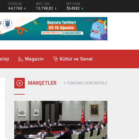
STERLİN
BIST 100
BITCOIN
64,1760
13.798,82
$64582
oloji
Magazin
Kültür ve Sanat
MANŞETLER
+ TÜMÜNÜ GÖRÜNTÜLE