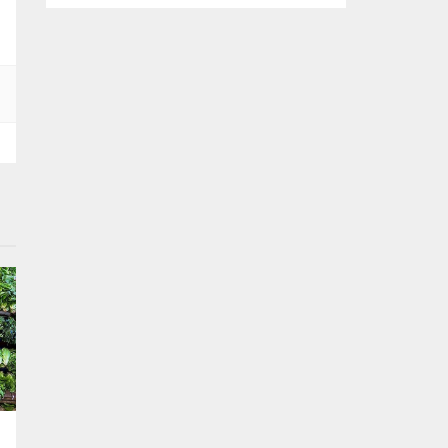
kararlılığında olduklarını söyledi. Başkan
Şadi Özdemir, bütçeyi verimli kullanarak,
sorunların üstesinden gelmeye çalıştıklarını
vurguladı. Nilüfer Belediyesi tarafından
mahallelerin ihtiyaçlarını yerinde tespit
edip, çözüm oluşturmak amacıyla
başlatılan “Şadi Başkan’la Akşam Çayı”
buluşmaları, sıcak havaya rağmen...