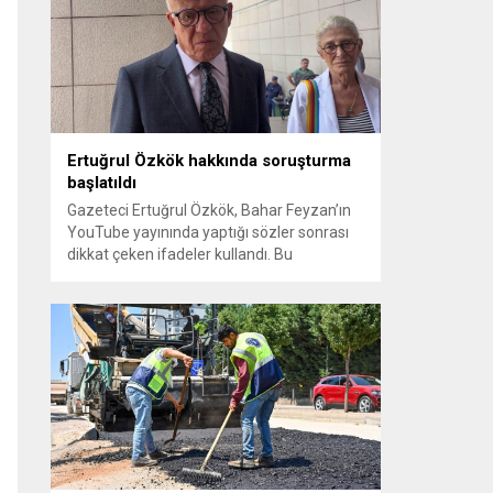
sayılması ve meclis içindeki yönlendirmeler
kamuoyunda tepkilere yol açtı. Seçim
sürecinde yaşanan gelişmeler, parti
grupları arasındaki gerilimi artırdı. CHP’nin...
Ertuğrul Özkök hakkında soruşturma
başlatıldı
Gazeteci Ertuğrul Özkök, Bahar Feyzan’ın
YouTube yayınında yaptığı sözler sonrası
dikkat çeken ifadeler kullandı. Bu
açıklamalar üzerine İstanbul Cumhuriyet
Başsavcılığı tarafından Özkök hakkında
‘Cumhurbaşkanına hakaret’ suçundan
re’sen soruşturma başlatıldı. Özkök,
hakkındaki soruşturma kapsamında
Çağlayan’daki İstanbul Adalet Sarayı’na
giderek savcılığa ifade verdi. İfadesinin
ardından adliyeden ayrıldığı bildirildi.
Programdaki sözleri ve savunması...