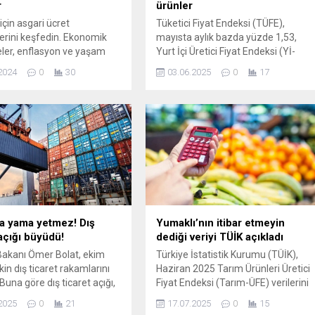
r
ürünler
 için asgari ücret
Tüketici Fiyat Endeksi (TÜFE),
lerini keşfedin. Ekonomik
mayısta aylık bazda yüzde 1,53,
ler, enflasyon ve yaşam
Yurt İçi Üretici Fiyat Endeksi (Yİ-
ları doğrultusunda asgari
ÜFE) yüzde 2,48 artış gösterdi. Yıllık
2024
0
30
03.06.2025
0
17
ne yönde değişeceği
enflasyon, tüketici fiyatlarında
 bilgi edinin. Bu önemli
yüzde 35,41, yurt içi üretici
açırmayın!
fiyatlarında yüzde 23,13 olarak
kayıtlara geçti. Açıklanan veriler
doğrultusunda hangi ürünün fiyatı
nasıl değişti? İşte detaylar....
a yama yetmez! Dış
Yumaklı’nın itibar etmeyin
 açığı büyüdü!
dediği veriyi TÜİK açıkladı
Bakanı Ömer Bolat, ekim
Türkiye İstatistik Kurumu (TÜİK),
şkin dış ticaret rakamlarını
Haziran 2025 Tarım Ürünleri Üretici
 Buna göre dış ticaret açığı,
Fiyat Endeksi (Tarım-ÜFE) verilerini
lın aynı dönemine göre
açıkladı. Haziran ayında çiftçinin
2025
0
21
17.07.2025
0
15
 artarak 7,4 milyar dolara
üretim maliyetleri yıllık bazda yüzde