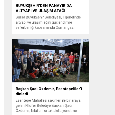
BÜYÜKŞEHİR’DEN PANAYIR’DA
ALTYAPI VE ULAŞIM ATAĞI
Bursa Büyükşehir Belediyesi, il genelinde
altyapı ve ulaşım ağını güçlendirme
seferberliği kapsamında Osmangazi
ilçesine bağlı Panayır Mahallesi 3’üncü
Pınar Caddesi’nde çalışmalara hız verdi.
Büyükşehir Belediyesi, BUSKİ Genel
Müdürlüğü ve Ulaşım Dairesi Başkanlığı
koordinasyonuyla Osmangazi ilçesine bağlı
Panayır Mahallesi 3’üncü Pınar
Caddesi’nde altyapı ve üstyapıyı yenileme
çalışmalarında sona yaklaştı. Bölgenin en...
Başkan Şadi Özdemir, Esentepeliler’i
dinledi
Esentepe Mahallesi sakinleri ile bir araya
gelen Nilüfer Belediye Başkanı Şadi
Özdemir, Nilüfer’i ortak akılla yönetme