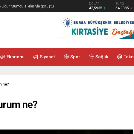
GRAM ALTIN
DOLAR
EURO
e Uğur Mumcu aileleriyle görüştü
6.465,12
47,5935
54,9385
Ekonomi
Siyaset
Spor
Sağlık
Tekn
um ne?
durum ne?