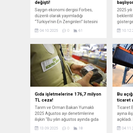
değişti!
başlıyo
Saygın ekonomi dergisi Forbes,
2025 yılı
düzenli olarak yayımladığı
beklenti
“Türkiye’nin En Zenginleri” listesini
gösterge
güncelledi. Listenin büyük
standart
04.10.2025
0
61
10.12.
bölümünde aynı isimler yer alsa da
ücretin 
servetlerdeki artış ve azalışlar
hakkında
sıralamayı değiştirdi. Zirvede
konuyu k
yaşanan değişim, iş ...
Gıda işletmelerine 176,7 milyon
Bu açığ
TL ceza!
ticaret
Tarım ve Orman Bakan Yumaklı
Ticaret 
2025 Ağustos ayı denetimlerine
ayına ili
ilişkin "Bu yılın ağustos ayında gıda
açıkladı.
işletmelerine toplam 91 bin 820
geçen yı
13.09.2025
0
18
04.11.
adet resmi kontrol gerçekleştirilmiş
yüzde 24