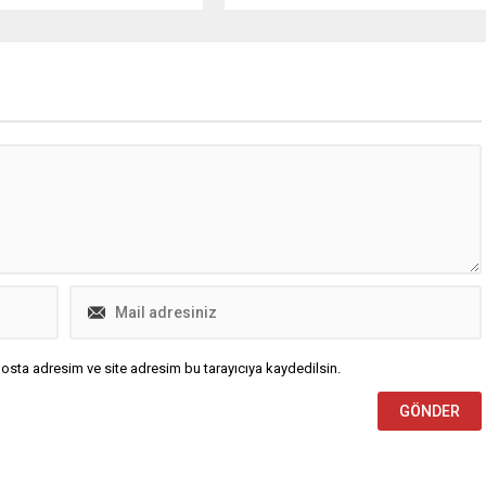
 Yılın ilk 10 ayında ise açık
50,31, aylık bazda ise yüzde 18,82
ar dolar olarak kaydedildi ...
artarak tarihi zirveye ulaştı ...
osta adresim ve site adresim bu tarayıcıya kaydedilsin.