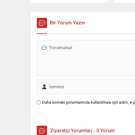
olup 176 milyon 723 bin 671 TL idari
yükseldi.
para cezası uygulanmıştır." dedi.
74,4 mily
AYRINTILAR ...
Bir Yorum Yazın
Daha sonraki yorumlarımda kullanılması için adım, e-p
Ziyaretçi Yorumları - 0 Yorum