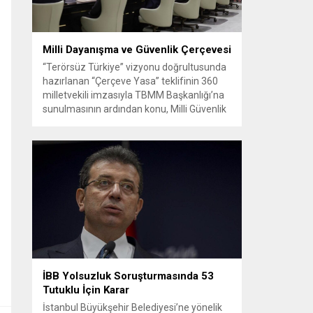
Milli Dayanışma ve Güvenlik Çerçevesi
“Terörsüz Türkiye” vizyonu doğrultusunda
hazırlanan “Çerçeve Yasa” teklifinin 360
milletvekili imzasıyla TBMM Başkanlığı’na
sunulmasının ardından konu, Milli Güvenlik
Kurulu (MGK) toplantısında ele alınmıştır.
Toplantı sonrası yayımlanan sekiz
maddelik bildiri, ülke güvenliği ve bölgesel
gelişmelere dair değerlendirmeleri
içermektedir. Yaklaşık 2 saat 15 dakika
süren oturumun sonuç metninde; terörle
mücadele, bölgesel istikrar,...
İBB Yolsuzluk Soruşturmasında 53
Tutuklu İçin Karar
İstanbul Büyükşehir Belediyesi’ne yönelik