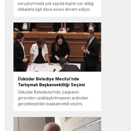
soruşturmada çok sayıda kişinin yer aldığı
iddialarla ilgili dava süreci devam ediyor.
Mahkeme, savcının görüşünü aldıktan
sonra sanıkların tutukluluk hallerini ayrı ayrı
değerlendirdi. İnceleme sonucunda,
aralarında Ekrem İmamoğlu’nun da
bulunduğu 53 tutuklu hakkında tutukluluk
hallerinin sürdürülmesine karar verildi.
İddialar ve değerlendirilen talepler
Soruşturma kapsamında sanıklara
yöneltilen...
Üsküdar Belediye Meclisi’nde
Tartışmalı Başkanvekilliği Seçimi
Üsküdar Belediyesi’nde, başkanın
görevden uzaklaştırılmasının ardından
gerçekleştirilen başkanvekili seçimi,
tartışmalı ve hukuki itirazlara konu olacak
uygulamalarla gündeme geldi. Yapılan
oylamada usul ve gizlilikle ilgili ciddi iddialar
ortaya atıldı; bazı oyların geçersiz