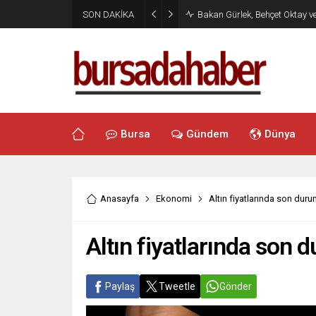
SON DAKİKA
Bakan Gürlek, Behçet Oktay v
Bursa
Gündem
Dünya
Anasayfa
Ekonomi
Altın fiyatlarında son dur
Altın fiyatlarında son 
Paylaş
Tweetle
Gönder