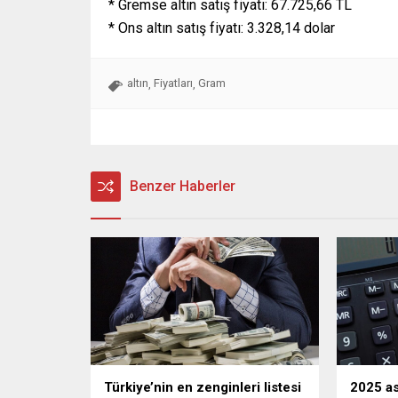
* Gremse altın satış fiyatı: 67.725,66 TL
* Ons altın satış fiyatı: 3.328,14 dolar
altın
Fiyatları
Gram
,
,
Benzer Haberler
Türkiye’nin en zenginleri listesi
2025 as