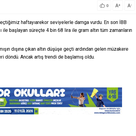
A
A
+
-
0
geçtiğimiz haftayıarekor seviyelerle damga vurdu. En son İBB
le başlayan süreçte 4 bin 68 lira ile gram altın tüm zamanların
lmışın dışına çıkan altın düşüşe geçti ardından gelen müzakere
ri döndü. Ancak artış trendi de başlamış oldu.