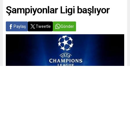
Şampiyonlar Ligi başlıyor
Paylaş
Tweetle
Gönder
Yayınlama: 15.09.2025
A
A
+
-
0