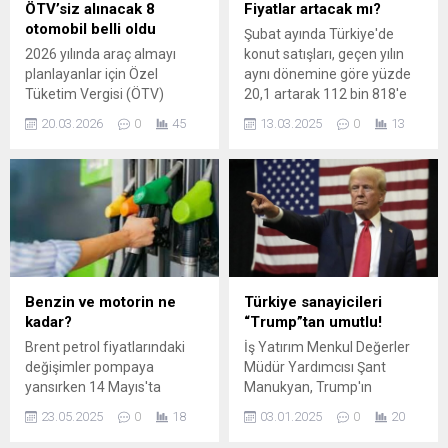
ÖTV’siz alınacak 8
Fiyatlar artacak mı?
otomobil belli oldu
Şubat ayında Türkiye'de
2026 yılında araç almayı
konut satışları, geçen yılın
planlayanlar için Özel
aynı dönemine göre yüzde
Tüketim Vergisi (ÖTV)
20,1 artarak 112 bin 818'e
istisnası gündemdeki yerini
ulaştı. Bu rakam, son yılların
20.03.2026
0
45
13.03.2025
0
13
koruyor. CHP Tokat
en yüksek ikinci şubat
Milletvekili Kadim Durmaz
satışına işaret ediyor. Sektör
tarafından emekliler için
temsilcileri, kredi faizlerinin
TBMM Başkanlığı’na
ve arsa maliyetlerinin
sunulan kanun teklifiyle
düşmesiyle satışların
onaya kalan ÖTV'siz araçlar
hızlanabileceğini belirtiyor.
sosyal ...
Uzmanlar, konut
fiyatlarındaki artışın devam
etmesinin yanı sıra, kiralık
Benzin ve motorin ne
Türkiye sanayicileri
konut fiyatlarının...
kadar?
“Trump”tan umutlu!
Brent petrol fiyatlarındaki
İş Yatırım Menkul Değerler
değişimler pompaya
Müdür Yardımcısı Şant
yansırken 14 Mayıs'ta
Manukyan, Trump'ın
benzine 1,47 TL zam
başkanlık seçimini
23.05.2025
0
18
03.01.2025
0
20
gelmişti. Ancak geçtiğimiz
kazanmasının sanayi
haftalarda brent petrol
sektörüne olası etkilerine