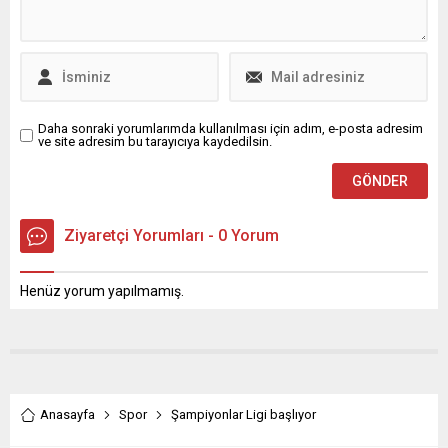
süre bekleme kararı alan
Bakanlık, yükümlülüklerini
yerine getirmeyenlerin
adresine yılın son günlerinde
tebligat gönderecek.
Daha sonraki yorumlarımda kullanılması için adım, e-posta adresim
ve site adresim bu tarayıcıya kaydedilsin.
Ziyaretçi Yorumları - 0 Yorum
Henüz yorum yapılmamış.
Anasayfa
Spor
Şampiyonlar Ligi başlıyor