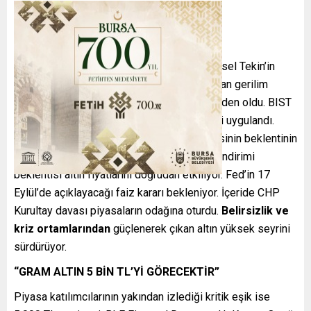
İçeride, CHP’nin İstanbul İl Başkanlığına Gürsel Tekin’in
kayyum olarak atanmasının ardından başlayan gerilim
Borsa İstanbul’da da agresif hareketlere neden oldu. BIST
100’de değer kaybı yaşanırken devre kesici uygulandı.
Dışarıda ise bir yandan ABD enflasyon verisinin beklentinin
üzerinde gelmesi diğer yandan Fed’in faiz indirimi
beklentisi altın fiyatlarını doğrudan etkiliyor. Fed’in 17
Eylül’de açıklayacağı faiz kararı bekleniyor. İçeride CHP
Kurultay davası piyasaların odağına oturdu.
Belirsizlik ve
kriz ortamlarından
güçlenerek çıkan altın yüksek seyrini
sürdürüyor.
“GRAM ALTIN 5 BİN TL’Yİ GÖRECEKTİR”
Piyasa katılımcılarının yakından izlediği kritik eşik ise