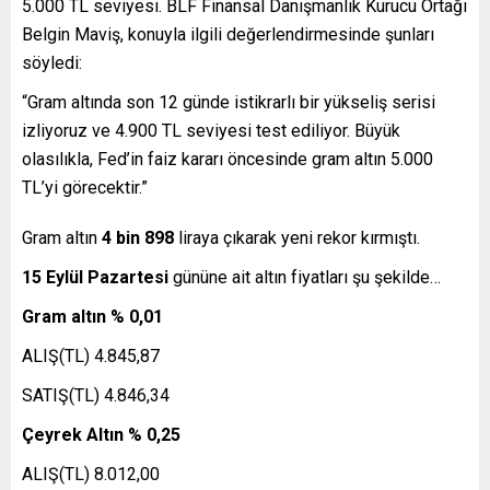
5.000 TL seviyesi. BLF Finansal Danışmanlık Kurucu Ortağı
Belgin Maviş, konuyla ilgili değerlendirmesinde şunları
söyledi:
“Gram altında son 12 günde istikrarlı bir yükseliş serisi
izliyoruz ve 4.900 TL seviyesi test ediliyor. Büyük
olasılıkla, Fed’in faiz kararı öncesinde gram altın 5.000
TL’yi görecektir.”
Gram altın
4 bin 898
liraya çıkarak yeni rekor kırmıştı.
15 Eylül Pazartesi
gününe ait altın fiyatları şu şekilde…
Gram altın % 0,01
ALIŞ(TL) 4.845,87
SATIŞ(TL) 4.846,34
Çeyrek Altın % 0,25
ALIŞ(TL) 8.012,00