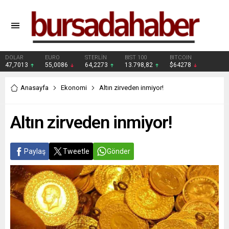
DOLAR
EURO
STERLİN
BIST 100
BITCOIN
47,7013
55,0086
64,2273
13.798,82
$64278
Anasayfa
Ekonomi
Altın zirveden inmiyor!
Altın zirveden inmiyor!
Paylaş
Tweetle
Gönder