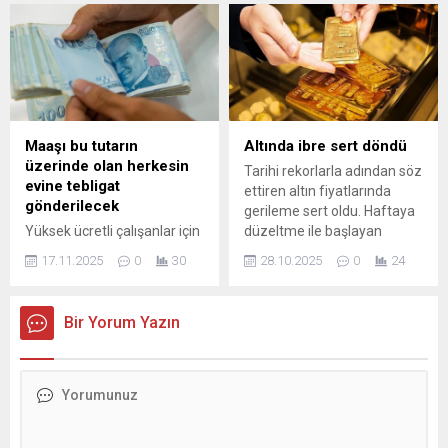
fiyatlarının aşağı yönlü
ilişkin değerlendirmelerde
olmasına rağmen motorin
bulundu. Trump'ın hangi
grubu da hemen ardından
alanlarda gümrük tarifesi
zam aldı. Motorinde 1 lira 83
uygulayacağının bu
...
anlamda önemli ...
Maaşı bu tutarın
Altında ibre sert döndü
üzerinde olan herkesin
Tarihi rekorlarla adından söz
evine tebligat
ettiren altın fiyatlarında
gönderilecek
gerileme sert oldu. Haftaya
Yüksek ücretli çalışanlar için
düzeltme ile başlayan
7 Nisan'da dolan
altında düşüş ise ralliler
17.11.2025
0
30
28.10.2025
0
24
beyanname süresinin
kadar yoğun oldu. Küresel
ardından Hazine ve Maliye
piyasalar, özellikle altın
Bakanlığı çalışmalarını
fiyatlarının rotası ile ilgili
Bir Yorum Yazın
tamamladı. Belirtilen süre
ABD'den gelecek olan
içerisinde beyanda
enflasyon ...
bulunmayan mükellefler
hakkında 'pişmanlık'
hükümlerinden
yararlanmaları için uzun