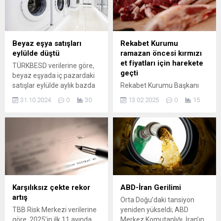
potansiyelini göstermedi.
Beyaz eşya satışları
Rekabet Kurumu
eylülde düştü
ramazan öncesi kırmızı
et fiyatları için harekete
TÜRKBESD verilerine göre,
geçti
beyaz eşyada iç pazardaki
satışlar eylülde aylık bazda
Rekabet Kurumu Başkanı
yüzde 15, sektör ihracatı
Birol Küle, ramazan ayı
31.10.2024
0
30
13.02.2025
0
15
yüzde 34 düştü.
öncesinde kırmızı et
sektöründeki fiyat
dalgalanmalarına ilişkin
uyarıda bulunarak
"Gerekirse denetimlerimizi
daha fazla tarafı içine
alacak şekilde
genişleteceğiz" dedi.
Karşılıksız çekte rekor
ABD-İran Gerilimi
artış
Orta Doğu’daki tansiyon
TBB Risk Merkezi verilerine
yeniden yükseldi; ABD
göre, 2025’in ilk 11 ayında
Merkez Komutanlığı, İran’ın