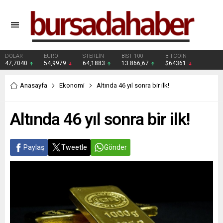
DOLAR
EURO
STERLİN
BIST 100
BITCOIN
47,7040
54,9979
64,1883
13.866,67
$64361
Anasayfa
Ekonomi
Altında 46 yıl sonra bir ilk!
Altında 46 yıl sonra bir ilk!
Paylaş
Tweetle
Gönder