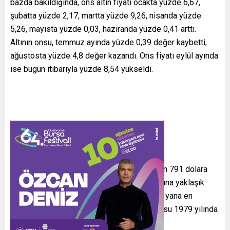
bazda bakıldığında, ons altın fiyatı ocakta yüzde 6,67,
şubatta yüzde 2,17, martta yüzde 9,26, nisanda yüzde
5,26, mayısta yüzde 0,03, haziranda yüzde 0,41 arttı.
Altının onsu, temmuz ayında yüzde 0,39 değer kaybetti,
ağustosta yüzde 4,8 değer kazandı. Ons fiyatı eylül ayında
ise bugün itibarıyla yüzde 8,54 yükseldi.
Yılın başından bu yana rekor seviyesini 3 bin 791 dolara
çıkaran altının onsu, bu dönemde yatırımcısına yaklaşık
yüzde 43 kazandırdı. Ons altın 1979’dan bu yana en
yüksek yıllık artışa doğru ilerliyor. Altının onsu 1979 yılında
yatırımcısına yüzde 126,5 kazandırmıştı.