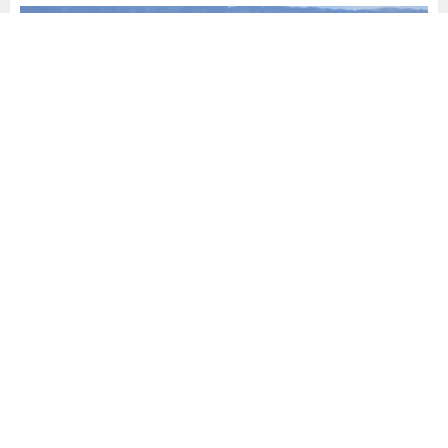
Yayınlama: 25.09.2025
A
A
+
-
0
Türkiye Esnaf ve Sanatkarları Konfederasyonu verilerine
göre, 31 Ağustos itibarıyla Türkiye’de esnaf iş yeri sayısı 2
milyon 546 bin 938 olarak belirlendi.