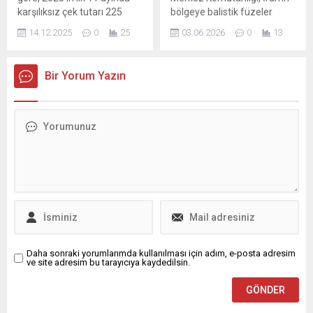
karşılıksız çek tutarı 225
bölgeye balistik füzeler
milyar TL’ye ulaştı. İki yıldaki
fırlattığını açıkladı. Karşılıklı
14.12.2025
0
25
03.06.2026
0
13
artış oranı yüzde 355 oldu.
askerî hareketlilik sürerken,
ABD güçleri Keşm Adası’na
hava saldırıları düzenleyerek
Bir Yorum Yazın
misilleme yaptı. Bu
gelişmelerin gölgesinde
ABD Başkanı Donald Trump,
İran ile yapılan görüşmelerin
devam ettiğini ve İran devlet
medyasındaki ‘görüşmeler
askıya alındı’ iddialarını
yalanladı. Trump,...
Daha sonraki yorumlarımda kullanılması için adım, e-posta adresim
ve site adresim bu tarayıcıya kaydedilsin.