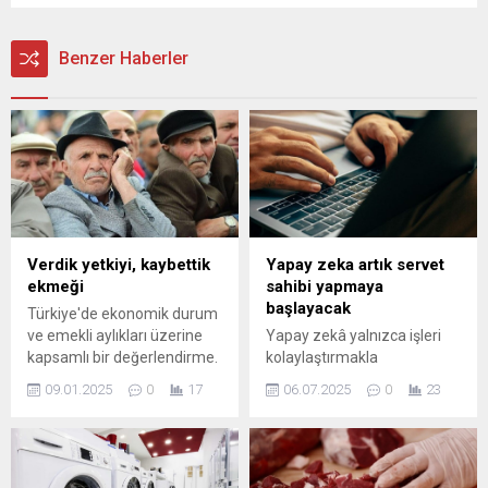
Benzer Haberler
Verdik yetkiyi, kaybettik
Yapay zeka artık servet
ekmeği
sahibi yapmaya
başlayacak
Türkiye'de ekonomik durum
ve emekli aylıkları üzerine
Yapay zekâ yalnızca işleri
kapsamlı bir değerlendirme.
kolaylaştırmakla
Sosyal güvenlik, enflasyon
kalmayacak, servet
09.01.2025
0
17
06.07.2025
0
23
etkileri ve emeklilerin yaşam
kavramını da kökten
standartları konularında
değiştirebilir. Milyarder
güncel bilgiler ve analizler.
yatırımcı Mark Cuban’a göre,
bu teknoloji henüz gerçek