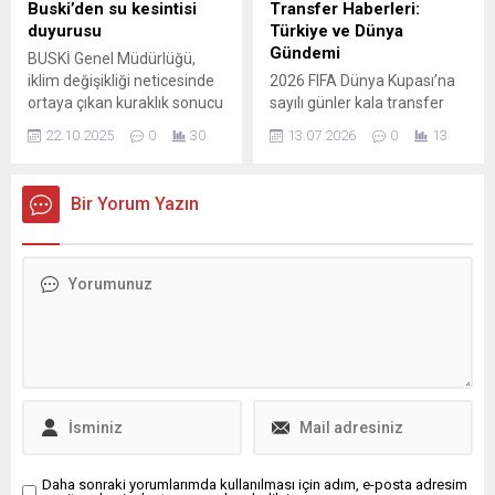
katılma hesapları geçen
milletvekilinin CHP’den istifa
Buski’den su kesintisi
Transfer Haberleri:
hafta 31 milyon lira azalarak
ederek Yeni Parti saflarına
duyurusu
Türkiye ve Dünya
205 milyon liraya düştü. Aynı
katılması dikkat çekti....
Gündemi
BUSKİ Genel Müdürlüğü,
dönemde...
iklim değişikliği neticesinde
2026 FIFA Dünya Kupası’na
ortaya çıkan kuraklık sonucu
sayılı günler kala transfer
su kaynaklarının azalması
piyasaları da
22.10.2025
0
30
13.07.2026
0
13
ve baraj doluluk oranlarının
hareketlenmeye devam
kritik seviyeye düşmesi
ediyor. Hem Süper Lig
sebebiyle 22 Ekim-28 Ekim
ekipleri hem de Avrupa
Bir Yorum Yazın
tarihleri arasındaki yapacağı
kulüpleri için sıcak
su kesintilerini duyurdu. Söz
gelişmeler peş peşe geliyor;
konusu planlı su kesintileri,
takımlar kadrolarını
günlük 12 saati geçmemek
güçlendirmek için yoğun
kaydıyla, merkez ilçelere
temas halinde. Galatasaray,
bağlı mahallelerde
Fenerbahçe, Beşiktaş ve
dönüşümlü olarak
Trabzonspor başta olmak
uygulanacaktır. Yapılması
üzere Türkiye’nin önde
planlanan su...
gelen kulüpleri yeni sezon
öncesi transfer...
Daha sonraki yorumlarımda kullanılması için adım, e-posta adresim