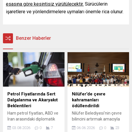
esasına göre kesintisiz yürütülecektir.
Sürücülerin
işaretlere ve yönlendirmelere uymaları önemle rica olunur.
Benzer Haberler
Petrol Fiyatlarında Sert
Nilüfer’de çevre
Dalgalanma ve Akaryakıt
kahramanları
Beklentileri
ödüllendirildi
Ham petrol fiyatları, ABD ve
Nilüfer Belediyesi’nin çevre
İran arasındaki diplomatik
bilincini artırmak amacıyla
gelişmelerle birlikte hızlı bir
okullar arası düzenlediği
03.08.2026
0
7
06.06.2026
0
23
gerileme kaydetti. Pazartesi
bitkisel atık yağ ve atık pil