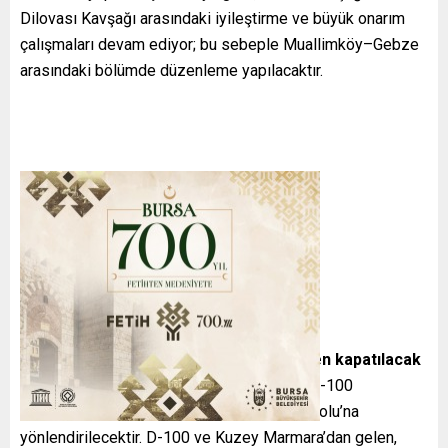
Dilovası Kavşağı arasındaki iyileştirme ve büyük onarım
çalışmaları devam ediyor; bu sebeple Muallimköy–Gebze
arasındaki bölümde düzenleme yapılacaktır.
Ulaşım Düzenlemeleri ve
Güzergahlar
Otoyolun
Ankara→İstanbul yönü tamamen kapatılacak
ve trafiğin akışı Muallimköy Kavşağı’ndan D-100
karayoluna, oradan da Kuzey Marmara Otoyolu’na
yönlendirilecektir. D-100 ve Kuzey Marmara’dan gelen,