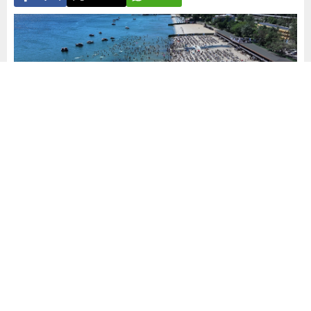
Yayınlama: 01.06.2026
A
A
+
-
0
Yaz sezonu kapsamında İstanbul için 15 Haziran-15 Eylül
tarihleri arasında hizmet verecek
95 resmi yüzme alanı
belirlendi. İl Sağlık Müdürlüğü ekipleri 1 Haziran’dan