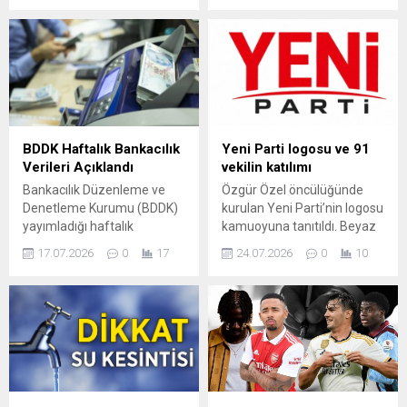
günü Brent türü petrolün
toplama yarışmalarında
varil fiyatı yüzde 5’ten fazla
kazananlara ödülleri verildi.
düşerek 80 doların altına
Nilüfer Belediyesi’nin Nilüfer
indi; bu hareket, ABD
İlçe Milli Eğitim Müdürlüğü,
Başkanı Donald Trump’ın
Kolza Biodizel AŞ., TAP,
İran’a yönelik askeri harekâtı
işbirliğinde düzenlediği
durdurması ve barış
Okullar arası Bitkisel Atık
görüşmelerinin yeniden
Yağ Toplama ve Atık Pil
BDDK Haftalık Bankacılık
Yeni Parti logosu ve 91
başlamasının
Toplama yarışmalarında
Verileri Açıklandı
vekilin katılımı
açıklanmasıyla tetiklendi.
kazananlar belli oldu. Nilüfer
Bankacılık Düzenleme ve
Özgür Özel öncülüğünde
Enerji piyasalarındaki
Barış Meclisi’nde...
Denetleme Kurumu (BDDK)
kurulan Yeni Parti’nin logosu
dalgalanma,...
yayımladığı haftalık
kamuoyuna tanıtıldı. Beyaz
bültende, sektörün temel
zemin üzerine, kırmızı
17.07.2026
0
17
24.07.2026
0
10
büyüklüklerindeki
renkte büyük puntolarla
değişimleri paylaştı. Kur
yazılmış “Yeni” ifadesinin
korumalı mevduatlardaki
altında siyah renkte “Parti”
gerileme ile birlikte kredi ve
yazısı yer alıyor. Partinin
mevduat hacimlerindeki
kuruluş dilekçesi İçişleri
haftalık hareketler öne çıktı.
Bakanlığı’na verildi. Bu
Verilere göre, kur korumalı
gelişmeyle birlikte, Özel’in
Türk Lirası mevduat ve
de aralarında bulunduğu 91