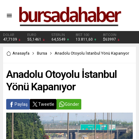
DOLAR
EURO
STERLİN
BIST 100
BITCOIN
47,7109
55,1461
64,5549
13.811,60
$63997
Anasayfa
Bursa
Anadolu Otoyolu İstanbul Yönü Kapanıyor
Anadolu Otoyolu İstanbul
Yönü Kapanıyor
Paylaş
Tweetle
Gönder