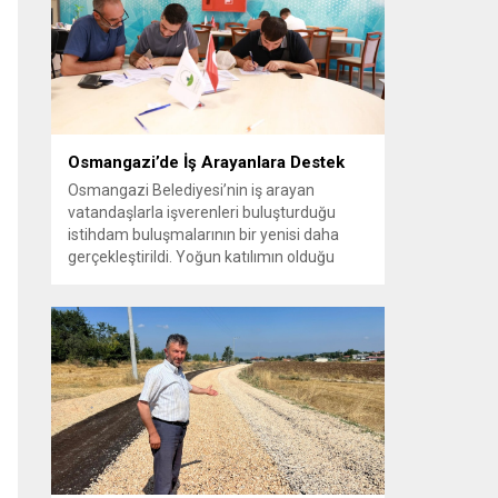
vatandaşlara yeni yaşam alanları sunmak
amacıyla yürüttüğü park çalışmalarını
sürdürüyor....
Osmangazi’de İş Arayanlara Destek
Osmangazi Belediyesi’nin iş arayan
vatandaşlarla işverenleri buluşturduğu
istihdam buluşmalarının bir yenisi daha
gerçekleştirildi. Yoğun katılımın olduğu
organizasyonda işverenlerle birebir
görüşme yapan 50 kişi yapılan
değerlendirmelerin ardından iş sahibi oldu.
Osmangazi Belediyesi’nin, Bursa Ticaret
ve Sanayi Odası (BTSO) ve İŞKUR iş
birliğiyle yıl boyunca sürdürdüğü istihdam
buluşmaları yoğun ilgi görmeye devam...