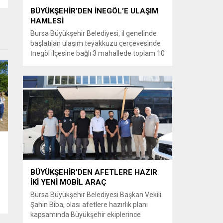
BÜYÜKŞEHİR’DEN İNEGÖL’E ULAŞIM
HAMLESİ
Bursa Büyükşehir Belediyesi, il genelinde
başlatılan ulaşım teyakkuzu çerçevesinde
İnegöl ilçesine bağlı 3 mahallede toplam 10
kilometrelik güzergahta sathi kaplama ve
yol genişletme çalışmalarına başladı. Şahin
Biba başkanlığında başlatılan ulaşım
seferberliği kapsamında Bursa Büyükşehir
Belediyesi Ulaşım Dairesi Başkanlığı
koordinasyonuyla 17 ilçede yol yenileme
çalışmalarına hız verildi. Başkan Vekili
Biba’nın göreve...
BÜYÜKŞEHİR’DEN AFETLERE HAZIR
İKİ YENİ MOBİL ARAÇ
Bursa Büyükşehir Belediyesi Başkan Vekili
Şahin Biba, olası afetlere hazırlık planı
kapsamında Büyükşehir ekiplerince