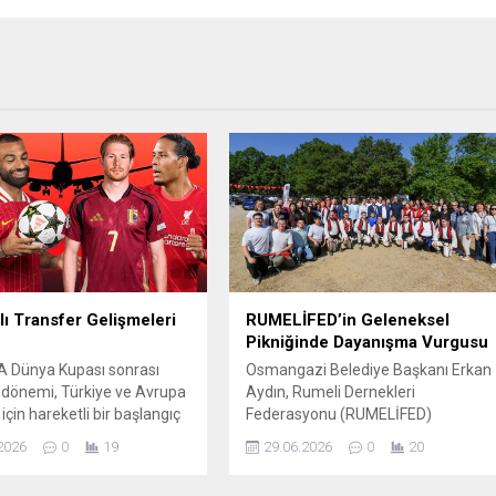
lı Transfer Gelişmeleri
RUMELİFED’in Geleneksel
Pikniğinde Dayanışma Vurgusu
A Dünya Kupası sonrası
Osmangazi Belediye Başkanı Erkan
 dönemi, Türkiye ve Avrupa
Aydın, Rumeli Dernekleri
 için hareketli bir başlangıç
Federasyonu (RUMELİFED)
kımlar kadrolarını
tarafından düzenlenen geleneksel
2026
0
19
29.06.2026
0
20
mek için birbiriyle
piknik programına katılarak
n, bazı büyük isimlerin
vatandaşlarla bir araya geldi. Yoğun