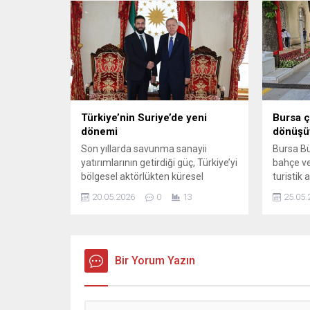
Özdemir’in başkanlığında “Nilüfer
rotası de
Barış Meclisi”nde yapıldı. Toplantıda,
gelişmel
Nilüfer’deki sosyal belediyecilik
ekipleri
çalışmaları ve dayanışma ruhunu
arenada 
güçlendirecek önemli kararlar alındı.
teknik di
​Toplantıda gündeme gelen konular
doğrult
arasında,...
belirliyor
Türkiye’nin Suriye’de yeni
Bursa ç
dönemi
dönüşü
Son yıllarda savunma sanayii
Bursa Bü
yatırımlarının getirdiği güç, Türkiye’yi
bahçe ve 
bölgesel aktörlükten küresel
turistik 
düzeye taşıyan somut adımların
çalışmala
20.05.2026
0
13
25.05.
önünü açtı. Ambargoların etkisini
güzellik 
geride bırakan ülke, Suriye
ana kada
sahasında sessiz ama etkili bir
sümbül e
dönüşüm sürecine girdi. The
büyük ke
Jerusalem Post’un
Bir Yorum Yazın
bin adet 
değerlendirmesine göre, Aralık
tamamlan
2024’te Suriye’de yaşanan
ve yaşanıl
gelişmeler birçok aktör için yeni