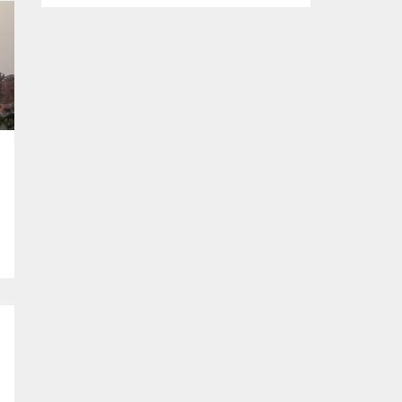
tasarlanan ve imalatı gerçekleştirilen
‘mobil ikram’ ve ‘mobil şarj istasyonu’
araçlarının yapım çalışmalarını inceledi.
Büyükşehir Belediyesi Afet İşleri Dairesi
Başkanlığı tarafından, olası afetler sonrası
vatandaşların temel ihtiyaçlarını
karşılamak amacıyla projelendirilen ‘mobil
ikram’ ve ‘mobil şarj istasyonu’...