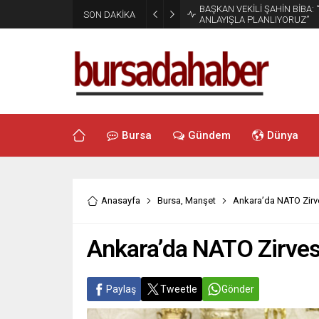
BAŞKAN VEKİLİ ŞAHİN BİBA:
SON DAKİKA
ANLAYIŞLA PLANLIYORUZ”
Bursa
Gündem
Dünya
Anasayfa
Bursa
,
Manşet
Ankara’da NATO Zirve
Ankara’da NATO Zirvesi
Paylaş
Tweetle
Gönder