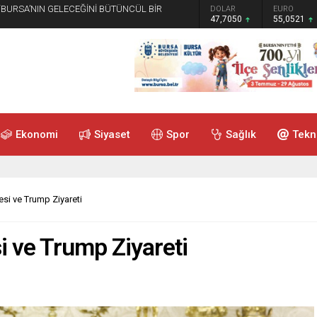
 “BURSA’NIN GELECEĞİNİ BÜTÜNCÜL BİR
GRAM ALTIN
DOLAR
EURO
6.614,69
47,7050
55,0521
Ekonomi
Siyaset
Spor
Sağlık
Tekn
si ve Trump Ziyareti
 ve Trump Ziyareti