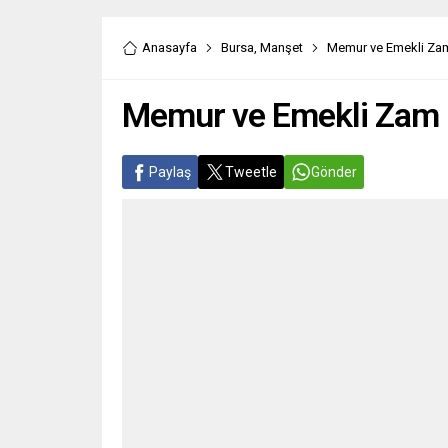
Anasayfa
Bursa
,
Manşet
Memur ve Emekli Zam
Memur ve Emekli Zam 
Paylaş
Tweetle
Gönder