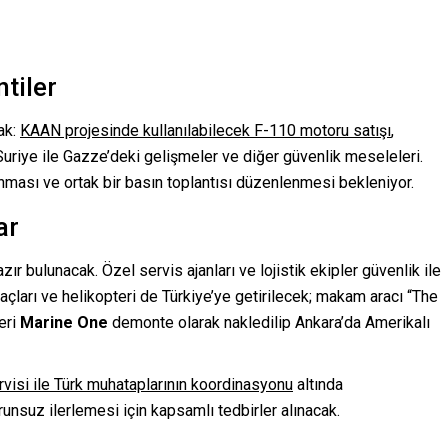
tiler
cak:
KAAN projesinde kullanılabilecek F-110 motoru satışı
,
 Suriye ile Gazze’deki gelişmeler ve diğer güvenlik meseleleri.
nması ve ortak bir basın toplantısı düzenlenmesi bekleniyor.
ar
ır bulunacak. Özel servis ajanları ve lojistik ekipler güvenlik ile
raçları ve helikopteri de Türkiye’ye getirilecek; makam aracı “The
eri
Marine One
demonte olarak nakledilip Ankara’da Amerikalı
rvisi ile Türk muhataplarının koordinasyonu
altında
runsuz ilerlemesi için kapsamlı tedbirler alınacak.