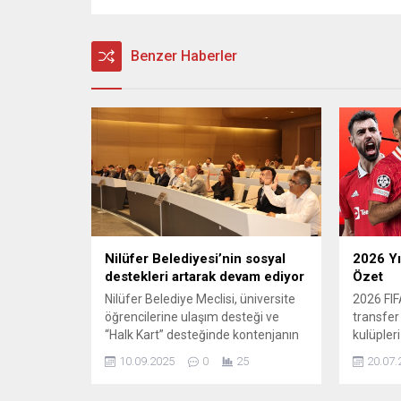
Benzer Haberler
Nilüfer Belediyesi’nin sosyal
2026 Yı
destekleri artarak devam ediyor
Özet
Nilüfer Belediye Meclisi, üniversite
2026 FIF
öğrencilerine ulaşım desteği ve
transfer
“Halk Kart” desteğinde kontenjanın
kulüpleri
artırılmasını oy birliği ile kabul etti.
yaptı. Ta
10.09.2025
0
25
20.07.
Nilüfer Belediye Meclisi’nin Eylül ayı
güçlendir
ikinci birleşimi Başkan Şadi
yarışırke