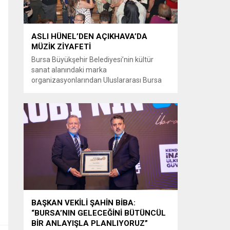
ASLI HÜNEL’DEN AÇIKHAVA’DA
MÜZİK ZİYAFETİ
Bursa Büyükşehir Belediyesi’nin kültür
sanat alanındaki marka
organizasyonlarından Uluslararası Bursa
Festivali’nde Türk müziğinin güçlü sesi Aslı
Hünel, Bursalılara müzik ziyafeti sundu.
Büyükşehir Belediyesi adına Bursa Kültür
Sanat ve Turizm Vakfı (BKSTV) tarafından
bu yıl 64’üncüsü düzenlenen Uluslararası
Bursa Festivali, sevilen sanatçı Aslı Hünel’i
müzikseverlerle buluşturdu. Uludağ İçecek
ana sponsorluğunda düzenlenen...
BAŞKAN VEKİLİ ŞAHİN BİBA:
“BURSA’NIN GELECEĞİNİ BÜTÜNCÜL
BİR ANLAYIŞLA PLANLIYORUZ”