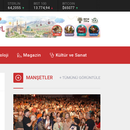
STERLİN
BIST 100
BITCOIN
64,2055
13.774,94
$65077
oloji
Magazin
Kültür ve Sanat
MANŞETLER
+ TÜMÜNÜ GÖRÜNTÜLE