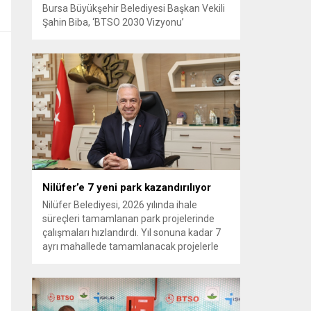
Bursa Büyükşehir Belediyesi Başkan Vekili
Şahin Biba, ‘BTSO 2030 Vizyonu’
kapsamında hayata geçirilen TEKNOSAB
KOBİ OSB’nin tanıtıldığı lansman
programında, “Bursa’mızın ulaşım ve
turizm master planlarını vatandaşlarımızın
konforunu ve güvenliğini esas alarak
hazırlıyoruz. Çevre düzeni planı
çalışmalarımızı da şehrimizin gelecek
yıllardaki gelişimini bütüncül bir anlayışla
yönlendirecek şekilde sürdürüyoruz. KOBİ
OSB de...
Nilüfer’e 7 yeni park kazandırılıyor
Nilüfer Belediyesi, 2026 yılında ihale
süreçleri tamamlanan park projelerinde
çalışmaları hızlandırdı. Yıl sonuna kadar 7
ayrı mahallede tamamlanacak projelerle
kente yaklaşık 24 bin metrekarelik yeni
park alanı kazandırılacak. Nilüfer
Belediyesi, ilçe genelinde kişi başına düşen
yeşil alan miktarını artırmak ve