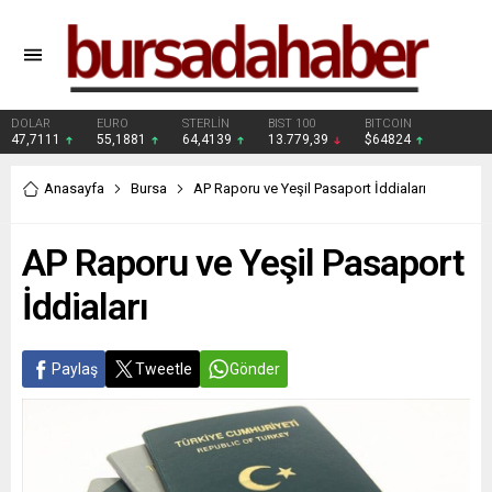
DOLAR
EURO
STERLİN
BIST 100
BITCOIN
47,7111
55,1881
64,4139
13.779,39
$64824
Anasayfa
Bursa
AP Raporu ve Yeşil Pasaport İddiaları
AP Raporu ve Yeşil Pasaport
İddiaları
Paylaş
Tweetle
Gönder