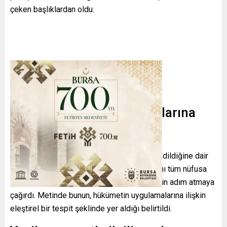
çeken başlıklardan oldu.
Raporun hizmet pasaportlarına
dair vurgusu
Raporda,
hizmet pasaportlarının
suistimal edildiğine dair
kaygılar dile getirildi ve AP, Türk makamlarını tüm nüfusa
fayda sağlayacak bir çerçeve oluşturmak için adım atmaya
çağırdı. Metinde bunun, hükümetin uygulamalarına ilişkin
eleştirel bir tespit şeklinde yer aldığı belirtildi.