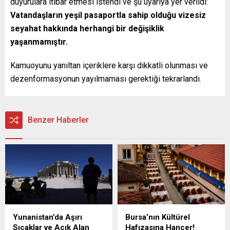
duyurulara itibar etmesi istendi ve şu uyarıya yer verildi:
Vatandaşların yeşil pasaportla sahip olduğu vizesiz
seyahat hakkında herhangi bir değişiklik
yaşanmamıştır.
Kamuoyunu yanıltan içeriklere karşı dikkatli olunması ve
dezenformasyonun yayılmaması gerektiği tekrarlandı.
Benzer Haberler
Yunanistan’da Aşırı
Bursa’nın Kültürel
Sıcaklar ve Açık Alan
Hafızasına Hançer!