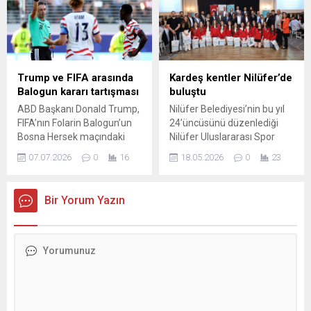
medya hesabından paylaştı.
aralıksız sürdürülecek. Zirve
Jeopolitik belirsizliklere
kapsamında özel eğitimli atlı
rağmen hane halkı ve reel
polis birimleri de devreye
sektörün enflasyon
girdi. Atlı Polis Grup
algısında belirgin bir iyileşme
Amirliği’ne bağlı 22 atlı polis,
gözlendiğini belirtti. Şimşek,
başkentin çeşitli
Trump ve FIFA arasında
Kardeş kentler Nilüfer’de
hane halkının 12 ay sonraki
noktalarında devriye
Balogun kararı tartışması
buluştu
yıllık enflasyon beklentisinin
gerçekleştiriyor; atlar,
ABD Başkanı Donald Trump,
Nilüfer Belediyesi’nin bu yıl
son üç ayda toplam 6,6
kalabalık...
FIFA’nın Folarin Balogun’un
24’üncüsünü düzenlediği
puan, reel...
Bosna Hersek maçındaki
Nilüfer Uluslararası Spor
kırmızı kart cezasını
Şenlikleri kapsamındaki
07.07.2026
0
16
18.05.2026
0
23
erteleme kararının ardından
Kardeş Kentler Turnuvası
gündeme oturdu. Trump,
için gelen sporcular ve
pozisyonun kasıtlı bir faul
yöneticiler onuruna gala
Bir Yorum Yazın
olmadığını savunup FIFA
yemeği verildi. Nilüfer
Başkanı Gianni Infantino ile
Belediyesi tarafından bu yıl
görüştüğünü doğruladı;
24’üncüsü gerçekleştirilen
Infantino ise bu tür
Nilüfer Uluslararası Spor
görüşmelerin sık olduğunu
Şenlikleri, farklı şehir ve
ve FIFA’nın yargı organlarının
ülkelerden gelen sporcuları
bağımsızlığını vurguladı.
Bursa’da buluşturmaya
Trump, pozisyonu “iki
devam ediyor. Şenlik