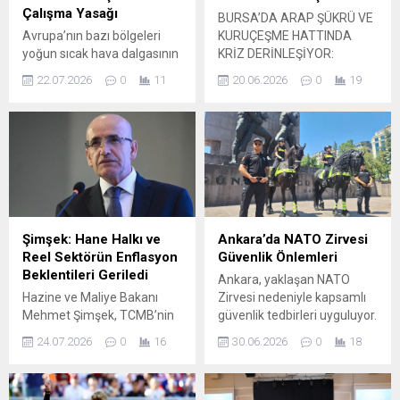
Çalışma Yasağı
BURSA’DA ARAP ŞÜKRÜ VE
Avrupa’nın bazı bölgeleri
KURUÇEŞME HATTINDA
yoğun sıcak hava dalgasının
KRİZ DERİNLEŞİYOR:
etkisi altında. Yunanistan’da
“TARİHİ DOKU ÇÖKÜYOR,
22.07.2026
0
11
20.06.2026
0
19
yetkililer, hava
KAMUSAL ALAN
sıcaklıklarındaki ani ve aşırı
KAYBEDİLİYOR” TEPKİSİ
artış nedeniyle çalışanların
Bursa’nın en bilinen eğlence
güvenliğini ön planda
ve turizm akslarından biri
tutacak önlemler açıkladı.
olan Sakarya Caddesi (Arap
Orta Yunanistan, Tesalya,
Şükrü Sokağı) ve çevresi,
Mora Yarımadası ve
son yılların en sert
başkent Atina’yı da
tartışmalarından birinin
kapsayan Attiki bölgesinde
merkezine oturdu.
Şimşek: Hane Halkı ve
Ankara’da NATO Zirvesi
öğle saatleri civarında
Kuruçeşme Mahallesi ile
Reel Sektörün Enflasyon
Güvenlik Önlemleri
sıcaklıkların tehlikeli düzeye
birlikte değerlendirilen
Beklentileri Geriledi
Ankara, yaklaşan NATO
ulaşması beklendiği için açık
bölge, hem imar
Hazine ve Maliye Bakanı
Zirvesi nedeniyle kapsamlı
alanda yapılan işler...
uygulamaları hem de...
Mehmet Şimşek, TCMB’nin
güvenlik tedbirleri uyguluyor.
temmuz ayı “Sektörel
Toplam 56 bin emniyet ve
24.07.2026
0
16
30.06.2026
0
18
Enflasyon Beklentileri”
jandarma personeli görev
verilerine ilişkin
alırken, kentteki güvenlik
değerlendirmelerini sosyal
önlemleri ve denetimler