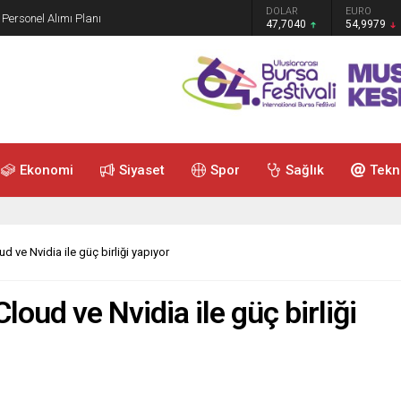
GRAM ALTIN
DOLAR
EURO
 Personel Alımı Planı
6.587,65
47,7040
54,9979
Ekonomi
Siyaset
Spor
Sağlık
Tekn
ud ve Nvidia ile güç birliği yapıyor
Cloud ve Nvidia ile güç birliği