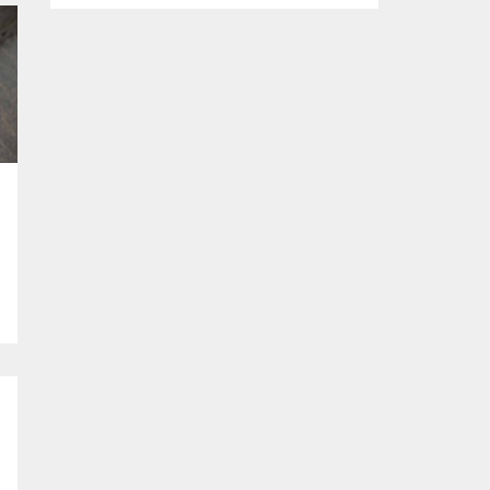
Mahkeme, savcının görüşünü aldıktan
sonra sanıkların tutukluluk hallerini ayrı ayrı
değerlendirdi. İnceleme sonucunda,
aralarında Ekrem İmamoğlu’nun da
bulunduğu 53 tutuklu hakkında tutukluluk
hallerinin sürdürülmesine karar verildi.
İddialar ve değerlendirilen talepler
Soruşturma kapsamında sanıklara
yöneltilen...