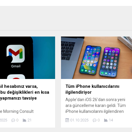
il hesabınız varsa,
Tüm iPhone kullanıcılarını
bu değişiklikleri en kısa
ilgilendiriyor
yapmanızı tavsiye
Apple'dan iOS 26'dan sonra yeni
ara güncelleme kararı geldi. Tüm
e Morning Consult
iPhone kullanıcılarını ilgilendiren
yle yapılan araştırma,
güncellemenin detayları belli oldu.
2025
0
21
01.10.2025
0
14
Amerikalı Gmail
larının %60’tan fazlasının