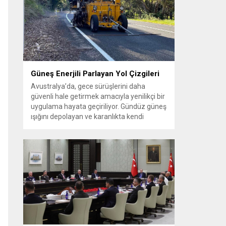
güçlendirilmesine yönelik adımların
atıldığını ifade etti. Gürlek, Iğdır’ın lojistik ve
jeopolitik öneminin artacağını belirterek
bölgesel kalkınmanın adalet düzeniyle
desteklenmesi gerektiğini vurguladı....
Güneş Enerjili Parlayan Yol Çizgileri
Avustralya’da, gece sürüşlerini daha
güvenli hale getirmek amacıyla yenilikçi bir
uygulama hayata geçiriliyor. Gündüz güneş
ışığını depolayan ve karanlıkta kendi
kendine parlayan özel yol çizgileri, özellikle
sokak aydınlatmasının yetersiz olduğu
bölgelerde sürücülere daha net bir görüş
sunmayı hedefliyor. Fosforlu kaplamaya
sahip bu yeni nesil şerit işaretleri sayesinde
virajlar, şerit sınırları...