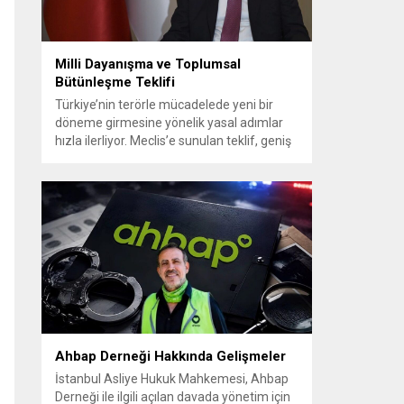
Milli Dayanışma ve Toplumsal
Bütünleşme Teklifi
Türkiye’nin terörle mücadelede yeni bir
döneme girmesine yönelik yasal adımlar
hızla ilerliyor. Meclis’e sunulan teklif, geniş
siyasi destekle birlikte toplumsal barış ve
güvenliği güçlendirmeyi amaçlıyor. AK Parti
Genel Başkanvekili Efkan Ala, teklifin 360’a
yakın milletvekilinin imzasıyla TBMM
Başkanlığı’na verildiğini belirterek, hem
siyasi hem de toplumsal düzeyde önemli
bir destek bulunduğunu...
Ahbap Derneği Hakkında Gelişmeler
İstanbul Asliye Hukuk Mahkemesi, Ahbap
Derneği ile ilgili açılan davada yönetim için