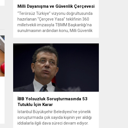
Milli Dayanışma ve Güvenlik Çerçevesi
“Terörsüz Türkiye” vizyonu doğrultusunda
hazırlanan “Çerçeve Yasa” teklifinin 360
milletvekili imzasıyla TBMM Başkanlığı’na
sunulmasının ardından konu, Milli Güvenlik
Kurulu (MGK) toplantısında ele alınmıştır.
Toplantı sonrası yayımlanan sekiz
maddelik bildiri, ülke güvenliği ve bölgesel
gelişmelere dair değerlendirmeleri
içermektedir. Yaklaşık 2 saat 15 dakika
süren oturumun sonuç metninde; terörle
mücadele, bölgesel istikrar,...
İBB Yolsuzluk Soruşturmasında 53
Tutuklu İçin Karar
İstanbul Büyükşehir Belediyesi’ne yönelik
soruşturmada çok sayıda kişinin yer aldığı
iddialarla ilgili dava süreci devam ediyor.