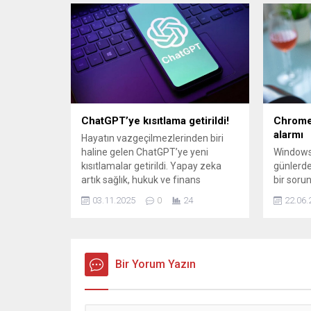
popülerliğini koruyan bazı iPhone
kimlik a
modelleri de bu güncellemelerin
alındığın
sonuçlarından ciddi şekilde
veri hırs
etkilenecek. 30 Kasım tarihinden
koydu.
itibaren bazı iPhone modellerinde
popüler mesajlaşma uygulaması
WhatsApp artık çalışmayacak.
ChatGPT’ye kısıtlama getirildi!
Chrome
alarmı
Hayatın vazgeçilmezlerinden biri
haline gelen ChatGPT’ye yeni
Windows 
kısıtlamalar getirildi. Yapay zeka
günlerde
artık sağlık, hukuk ve finans
bir soru
konularında tavsiye vermeyecek.
açılması
03.11.2025
0
24
22.06.
çocukları
korumak 
hizmeti,
tarayıcıs
Bir Yorum Yazın
gerekçes
dışı bırak