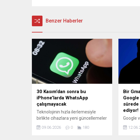
Benzer Haberler
30 Kasım’dan sonra bu
Bir Gma
iPhone’larda WhatsApp
Google 
çalışmayacak
sürede 
ediyor!
Teknolojinin hızla ilerlemesiyle
birlikte cihazlara yeni güncellemeler
Google v
geliyor ve bazı uygulamalar
işbirliği
09.06.2026
0
180
12.06.
cihazlarda uyumsuzluklara neden
2024’te 
oluyor. Kullanıcılar arasında halen
kullanıcı