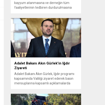
kayyum atanmasına ve derneğin tüm
faaliyetlerinin tedbiren durdurulmasına
karar verdi. Daha önce mali denetim
amaçlı kayyum kararı verilmiş olup son
adım doğrudan yönetime ilişkin bir tedbir
niteliği taşıyor. İstanbul Emniyet Müdürlüğü
Mali Suçlarla Mücadele Şube Müdürlüğü ve
İstanbul...
Adalet Bakanı Akın Gürlek’in Iğdır
Ziyareti
Adalet Bakanı Akın Gürlek, Iğdır programı
kapsamında Valiliği ziyaret ederek basın
mensuplarına kapsamlı açıklamalarda
bulundu. Bakanlık bünyesinde kurulan
birimlerle yıllardır aydınlatılamayan
dosyaların yeniden ele alındığını ve
vatandaşların adalete erişiminin