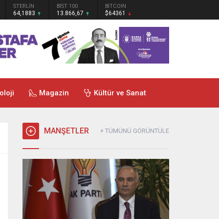
STERLİN
BIST 100
BITCOIN
64,1883
13.866,67
$64361
oloji
Magazin
Kültür ve Sanat
MANŞETLER
+ TÜMÜNÜ GÖRÜNTÜLE