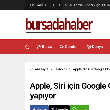
SON DAKİKA
Okullarda Güvenlik İçin 30 Bin
Bursa
Gündem
Dünya
Anasayfa
Teknoloji
Apple, Siri için Google Clo
Apple, Siri için Google 
yapıyor
Paylaş
Tweetle
Gönder