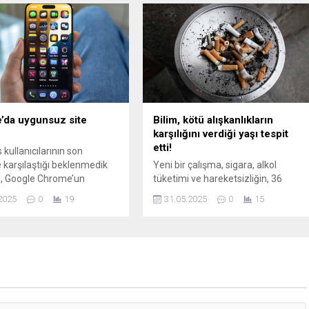
vı amaçlı e-postalarla hedef
ı ve bu kişilerin üçte birinin
ızlığına uğradığını ortaya
’da uygunsuz site
Bilim, kötü alışkanlıkların
karşılığını verdiği yaşı tespit
etti!
kullanıcılarının son
 karşılaştığı beklenmedik
Yeni bir çalışma, sigara, alkol
n, Google Chrome’un
tüketimi ve hareketsizliğin, 36
nı engelliyor. Microsoft’un
yaşından itibaren sağlığa ciddi
2025
0
19
31.05.2025
0
15
 dijital tehlikelerden
zararlar vermeye başladığını ortaya
için sunduğu Aile Güvenliği
koydu.
 bazı sistemlerde Chrome
ını “uygunsuz içerik”
iyle otomatik olarak devre
ıyor.