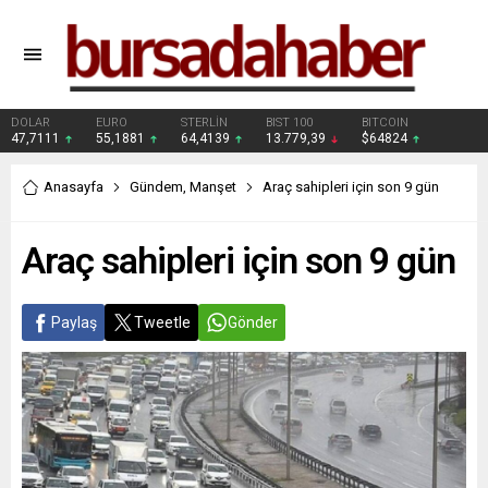
DOLAR
EURO
STERLİN
BIST 100
BITCOIN
47,7111
55,1881
64,4139
13.779,39
$64824
Anasayfa
Gündem
,
Manşet
Araç sahipleri için son 9 gün
Araç sahipleri için son 9 gün
Paylaş
Tweetle
Gönder