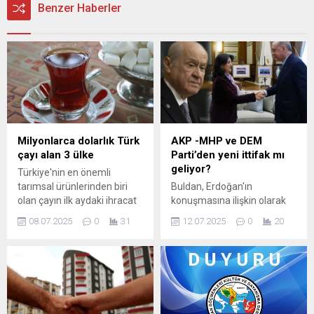
Benzer Haberler
Milyonlarca dolarlık Türk
AKP -MHP ve DEM
çayı alan 3 ülke
Parti’den yeni ittifak mı
geliyor?
Türkiye'nin en önemli
tarımsal ürünlerinden biri
Buldan, Erdoğan'ın
olan çayın ilk aydaki ihracat
konuşmasına ilişkin olarak
performansı açıklandı. Buna
''Ben açıkçası konuşmayı
08.07.2025
0
31
12.07.2025
0
20
göre Avrupa başta olmak
çok değerli ve çok kıymetli
üzere toplam 104 ülkeye
buluyorum. Süreç açısından
çay satışı yapıldı.
yapılması gerekenler ve
bundan sonra atılacak olan
adımlara dair önemli
mesajlar vardı” dedi.