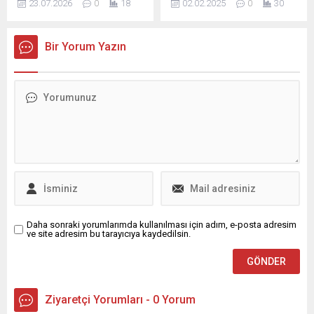
23.07.2026
0
18
02.02.2025
0
30
çalışmalar sürüyor. Sürece
maçların ardından
dair çerçeve yasa
stadyumun içinin ve
görüşmeleri başladığı, farklı
çevresinin temizliğine de
Bir Yorum Yazın
siyasi aktörlerin öneri ve
destek veriyor. Osmangazi
değerlendirmelerinin
Belediyesi, bu sezon
tartışıldığı bildiriliyor. DEM
küllerinden doğarak TFF 3.
Parti TBMM Grup
Lig’de şampiyonluk
Başkanvekili Sezai Temelli,
mücadelesi veren
sürecin ayrıntılarına dair
Bursaspor’a her alanda
katıldığı bir yayında bilgi
destek olmaya devam
vererek, bu düzenlemeler
ediyor. Yeni sezonu
kapsamında Abdullah
şampiyonlukla
Öcalan’ın süreç içindeki
tamamlayarak tekrar üst
rolüne ilişkin hukuki...
liglere tırmanmayı...
Daha sonraki yorumlarımda kullanılması için adım, e-posta adresim
ve site adresim bu tarayıcıya kaydedilsin.
Ziyaretçi Yorumları - 0 Yorum