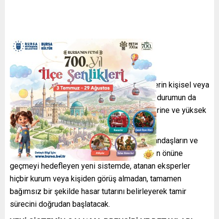
Sektör uzmanları, mevcut işleyişte eksperlerin kişisel veya
göreceli değerlendirmeler yapabildiğini, bu durumun da
hatalı hesaplamalara, uzayan dosya süreçlerine ve yüksek
komisyon taleplerine yol açtığını belirtiyor.
Kanal D Haber’de yer alan habere göre, vatandaşların ve
sigorta şirketlerinin yaşadığı mağduriyetlerin önüne
geçmeyi hedefleyen yeni sistemde, atanan eksperler
hiçbir kurum veya kişiden görüş almadan, tamamen
bağımsız bir şekilde hasar tutarını belirleyerek tamir
sürecini doğrudan başlatacak.