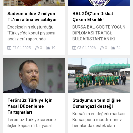
Sadece o ilde 2 milyon
BALGÖÇ’ten Dikkat
TL’nin altına ev satılıyor
Çeken Etkinlik!
Endeksa'nın oluşturduğu
BURSA BAL-GÖÇ’TE YOĞUN
'Türkiye'de konut piyasası
DİPLOMASİ TRAFİĞİ:
analizleri' raporunda,
BULGARİSTAN’DAN İKİ
ortalama konut fiyatı 4
ÖNEMLİ HEYET AYNI GÜN
27.04.2025
0
19
03.04.2026
0
24
milyon 89 bin TL olarak
ZİYARETTE BULUNACAK
belirlendi. Raporda ortalama
Bursa’da faaliyet gösteren
konut fiyatının 2 milyon
Balkan Göçmenleri Kültür ve
TL'nin altında kaldığı tek bir
Dayanışma Derneği (BAL-
şehir yer alıyor.
GÖÇ), 3 Nisan Cuma günü
Bulgaristan siyasetinin
önemli isimlerini ağırlamaya
hazırlanıyor. BAL-GÖÇ Genel
Başkanı Prof. Dr. Emin
Terörsüz Türkiye İçin
Stadyumun temizliğine
Balkan’ın duyurduğu
Yasal Düzenleme
Osmangazi desteği
programa göre, aynı gün
Tartışmaları
Bursa’nın en değerli markası
içerisinde iki ayrı siyasi
Terörsüz Türkiye sürecine
Bursaspor’a maddi manevi
heyet...
ilişkin kapsamlı bir yasal
her alanda destek olan
düzenleme üzerinde
Osmangazi Belediyesi,