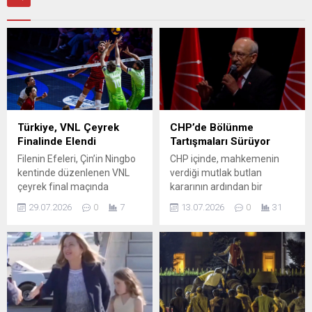
Türkiye, VNL Çeyrek
CHP’de Bölünme
Finalinde Elendi
Tartışmaları Sürüyor
Filenin Efeleri, Çin’in Ningbo
CHP içinde, mahkemenin
kentinde düzenlenen VNL
verdiği mutlak butlan
çeyrek final maçında
kararının ardından bir
Slovenya’ya 3-0 mağlup
ayrışma olup olmayacağı
29.07.2026
0
7
13.07.2026
0
31
oldu ve turnuvaya veda etti.
tartışması devam ediyor.
Karşılaşma TSİ 10.00’da
Özgür Özel ve yakın
başladı; Türkiye sahadan
çevresinin yeni bir parti
mağlup ayrıldı. Milliler,
kuracağı iddiaları gündeme
turnuva boyunca elde ettiği
taşınırken, parti yönetimi bu
10 galibiyet ve 26 puanla
tür bir bölünmenin önüne
tarihinde ilk kez çeyrek
geçme çabası içinde. CHP
finale yükselmişti. Ancak
Genel Başkanı Kemal