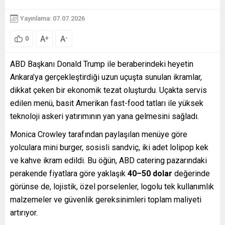
Yayınlama: 07.07.2026
A
A
+
-
0
ABD Başkanı Donald Trump ile beraberindeki heyetin
Ankara’ya gerçekleştirdiği uzun uçuşta sunulan ikramlar,
dikkat çeken bir ekonomik tezat oluşturdu. Uçakta servis
edilen menü, basit Amerikan fast-food tatları ile yüksek
teknoloji askeri yatırımının yan yana gelmesini sağladı.
Monica Crowley tarafından paylaşılan menüye göre
yolculara mini burger, sosisli sandviç, iki adet lolipop kek
ve kahve ikram edildi. Bu öğün, ABD catering pazarındaki
perakende fiyatlara göre yaklaşık
40–50 dolar
değerinde
görünse de, lojistik, özel porselenler, logolu tek kullanımlık
malzemeler ve güvenlik gereksinimleri toplam maliyeti
artırıyor.