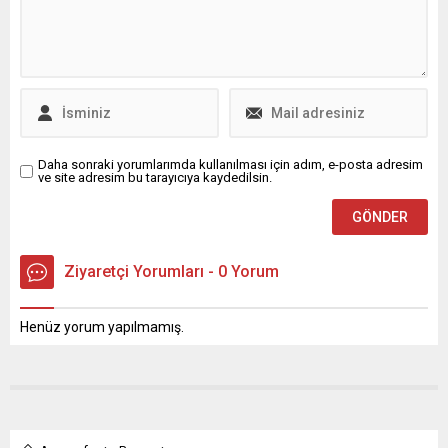
konteynerlerinin yanına
kapsamında Mihraplı Şehitlik
gelerek yiyecek aradı.
Yerleşkesi’ne giderek şehit
Domuz sürüsü, bir süre...
ve gazi derneklerini ziyaret...
Daha sonraki yorumlarımda kullanılması için adım, e-posta adresim
ve site adresim bu tarayıcıya kaydedilsin.
Ziyaretçi Yorumları - 0 Yorum
Henüz yorum yapılmamış.