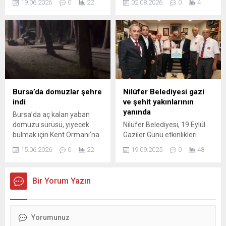
19.06.2026
0
22
02.08.2026
0
4
sahiplerinden ABD ile birlikte
yönetimi ise yaklaşık 60 bin
turnuvada birçok heyecan
kişinin kara ve deniz
verici mücadele izlenecek.
yollarıyla kente giriş yaptığını
Programda dikkat çekici
bildirdi. Gelenlerin büyük
maçlardan biri, D Grubu’nda
çoğunluğunu genç Faslı
Türkiye ile Paraguay
erkekler oluşturdu ve bu ani
arasında San Francisco Bay
hareket şehirde günlük
Area Stadı’nda oynanacak
yaşamı derinden etkiledi.
karşılaşma. Karşılaşma TSİ...
Şehrin nüfusu yaklaşık 84
Bursa’da domuzlar şehre
Nilüfer Belediyesi gazi
bin olduğu...
indi
ve şehit yakınlarının
yanında
Bursa’da aç kalan yaban
domuzu sürüsü, yiyecek
Nilüfer Belediyesi, 19 Eylül
bulmak için Kent Ormanı’na
Gaziler Günü etkinlikleri
geldi. Bir süre çevrede
kapsamında gazi ve şehit
15.06.2026
0
22
19.09.2025
0
48
dolaşan domuzlar, çöp
yakınlarına Gölyazı gezisi
konteynerlerini karıştırarak
düzenledi. Ayrıca, Nilüfer
yemek aradı. Edinilen bilgiye
Belediye Başkan Yardımcısı
Bir Yorum Yazın
göre, gece saatlerinde kent
Okan Şahin gazi ve şehit
ormanında görülen yaban
yakınları ile bir araya geldi.
domuzları bir süre bölgede
Nilüfer Belediye Başkan
dolaştı. Aç oldukları
Yardımcısı Okan Şahin, 19
düşünülen domuzlar, çöp
Eylül Gaziler Günü