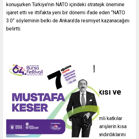
konuşurken Türkiye’nin NATO içindeki stratejik önemine
işaret etti ve ittifakta yeni bir dönemi ifade eden “NATO
3.0” söyleminin belki de Ankara’da resmiyet kazanacağını
belirtti.
ASELSAN’ın NATO’ya Katkısı ve
Kapasite Artışı
Şirketin 51 yıllık yolculuğunda NATO’ya önemli katkılar
sunduğunu anlatan Akyol, son dönemde siparişlerin kısa
sürede teslim edilebilmesi için üretimi hızlandırdıklarını