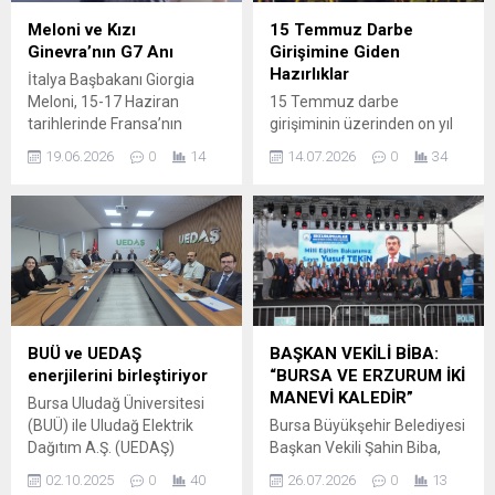
Slovenya karşısında
Kılıçdaroğlu, TV100 yayını
Meloni ve Kızı
15 Temmuz Darbe
aradıkları ritmi bulamayarak
sırasında kendisine
Ginevra’nın G7 Anı
Girişimine Giden
elendiler. Maç...
yöneltilen sorulara yanıt
Hazırlıklar
İtalya Başbakanı Giorgia
verirken,...
Meloni, 15-17 Haziran
15 Temmuz darbe
tarihlerinde Fransa’nın
girişiminin üzerinden on yıl
Evian-les-Bains kentinde
geçti; ancak olayla ilgili yeni
19.06.2026
0
14
14.07.2026
0
34
düzenlenen 52. G7 Liderler
ayrıntılar ortaya çıkmaya
Zirvesi’ne katılmak üzere
devam ediyor. Güvenlik
Cenevre’ye geldi. Zirvede
kaynaklarının verdiği
küresel ekonomi, güvenlik
bilgilere göre, darbe planının
ve tedarik zincirleri gibi
ilk tohumları 1 Kasım 2015
önemli konular gündeme
seçimleri sonrası atıldı.
alındı ve birçok ülke lideri
Seçim sonuçlarının örgütün
hazır bulundu. Zirve
bürokrasideki beklentilerini
sırasında Meloni’nin kızı
karşılamaması, alternatif bir
BUÜ ve UEDAŞ
BAŞKAN VEKİLİ BİBA:
Ginevra kameraların yoğun
yol arayışını tetikledi ve
enerjilerini birleştiriyor
“BURSA VE ERZURUM İKİ
ilgisiyle karşılaştı; küçük kız
böylece kapsamlı bir
MANEVİ KALEDİR”
Bursa Uludağ Üniversitesi
sık sık...
planlamaya girişildi.
(BUÜ) ile Uludağ Elektrik
Bursa Büyükşehir Belediyesi
Örgütün...
Dağıtım A.Ş. (UEDAŞ)
Başkan Vekili Şahin Biba,
yetkilileri, enerji altyapısında
‘Büyük Erzurum Yayla
02.10.2025
0
40
26.07.2026
0
13
sürdürülebilirlik, dijitalleşme
Şenliği’nde yaptığı