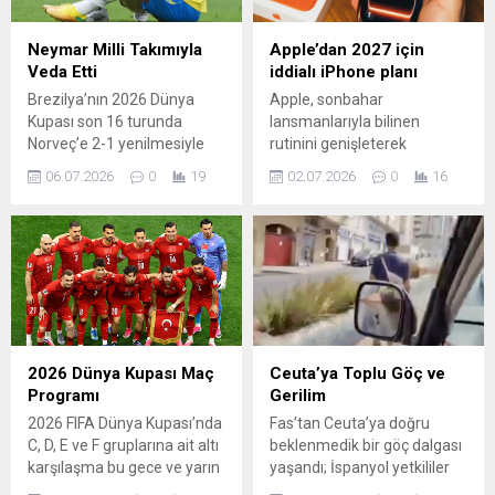
Neymar Milli Takımıyla
Apple’dan 2027 için
Veda Etti
iddialı iPhone planı
Brezilya’nın 2026 Dünya
Apple, sonbahar
Kupası son 16 turunda
lansmanlarıyla bilinen
Norveç’e 2-1 yenilmesiyle
rutinini genişleterek
birlikte takımın yıldızı
2026’nın ikinci yarısı ve
06.07.2026
0
19
02.07.2026
0
16
Neymar Junior, milli takım
2027’nin ilk yarısında bir dizi
kariyerine nokta koyduğunu
yeni iPhone modeli
açıkladı. 34 yaşındaki forvet,
çıkarmayı hedefliyor. Şirket,
kariyerini 130 maçta 80
tedarik zincirindeki
golle tamamladı ve ülkesinin
sıkıntılara rağmen pazar
en çok gol atan oyuncusu
payını artırmak için daha
olarak tarihe geçti. New York
önce beklenenden fazla
New Jersey Stadı’nda
sayıda model ve özellikle
oynanan karşılaşmanın
birkaç katlanabilir telefon
2026 Dünya Kupası Maç
Ceuta’ya Toplu Göç ve
ardından duygusal anlar...
sunmayı planlıyor. Sektöre
Programı
Gerilim
yakın kaynaklara göre
2026 FIFA Dünya Kupası’nda
Fas’tan Ceuta’ya doğru
Apple, akıllı telefon
C, D, E ve F gruplarına ait altı
beklenmedik bir göç dalgası
bileşenleri...
karşılaşma bu gece ve yarın
yaşandı; İspanyol yetkililer
sabah oynanacak. Ev
yaklaşık 50 bin, Ceuta