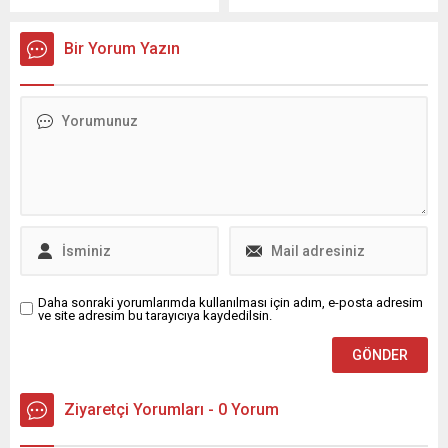
ve ortak vizyon geliştirmek
konuşmada Bursa ve
amacıyla bir araya geldi.
Erzurum arasındaki gönül
Bir Yorum Yazın
UEDAŞ Genel
köprüsünün her geçen gün
Müdürlüğü’nde gerçekleşen
sağlamlaştığını belirterek
toplantıya, BUÜ Rektör
her iki şehrin de manevi
Yardımcısı Prof. Dr. İrfan
kimlikleriyle milletin
Kırıştıoğlu, Mühendislik
kalelerinden biri olduğunu
Fakültesi Dekanı Prof. Dr.
vurguladı. Büyükşehir
Adem Akpınar, Ar-Ge
Belediyesi Başkan Vekili
Koordinatörü Prof. Dr. Esra
Şahin Biba, Bursa Erzurum
Karaca, Elektrik-Elektronik
Dernekleri Federasyonu
Mühendisliği...
(BEDFE) tarafından
Kocayayla’da düzenlenen
‘Büyük...
Daha sonraki yorumlarımda kullanılması için adım, e-posta adresim
ve site adresim bu tarayıcıya kaydedilsin.
Ziyaretçi Yorumları - 0 Yorum