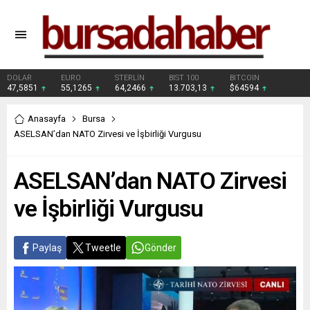
DOLAR
EURO
STERLİN
BIST 100
BITCOIN
47,5851
55,1265
64,2466
13.703,13
$64594
Anasayfa
Bursa
ASELSAN’dan NATO Zirvesi ve İşbirliği Vurgusu
ASELSAN’dan NATO Zirvesi
ve İşbirliği Vurgusu
Paylaş
Tweetle
Gönder